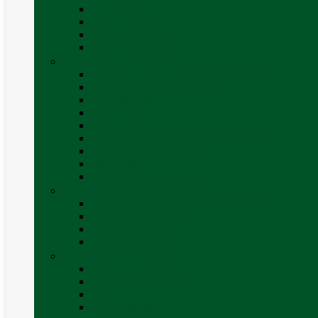
SAT finder
Smart TV 12V
Suport TV perete
Vezi toate categoriile
Caroserie
Accesorii proțap și cuple de remorcare
Adezivi Sigilanți caroserie
Blocatori uși
Închizători
Inchizatoare / incuietoare usa
Lampa gabarit LED & stopuri rulota
Perne de aer autorulote
Uși vizitare
Vezi toate categoriile
Corturi Plafon Auto și Accesorii
Bare transversale universale (auto)
Cort auto (pe masina)
Suport biciclete
Vezi toate categoriile
Electrice
Baterii și accesorii
Cabluri și adaptoare
Leduri
Incărcătoare