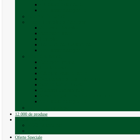
Curățare exterioara
Vezi toate categoriile
Sporturi în natură
Trape, Ferestre si Accesorii
Accesorii ferestre
Accesorii trape
Ferestre
Trapa rulota / autorulota
Vezi toate categoriile
Veselă și Menaj
Accesorii menaj
Electrocasnice
Găleți și vase pliabile
Set pahare si cani camping
Set de farfurii / vase
Suport / uscator rufe
Vase de gatit – set oale aluminiu
Vezi toate categoriile
12.000 de produse
12.000 de produse
Vânzare Autorulote
XGO Autorulote
Elnagh
Oferte Speciale