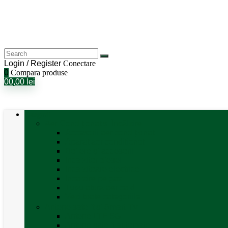
Login / Register
Conectare
0
Compara produse
0
0,00
lei
Categorii
Aer Condiționat și Încălzire
Accesorii aer condiționat
Aparat aer conditionat
Boilere și accesorii
Incalzitor diesel
Incalzitoare electrice
Incalzire pe gaz
Tubulatura aer cald
Vezi toate categoriile
Antene satelit si Smart TV
Antene LTE 5G
Antene satelit automate