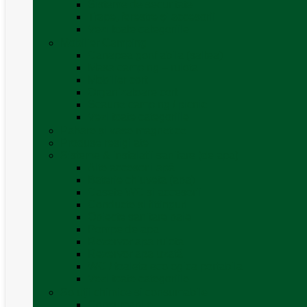
Sisteme de securitate
Trape, ferestre și accesorii
Vezi toate categoriile
Mobilier Camping
Canapea gonflabila (saltea)
Masa camping – rulota
Mobilier cort
Organizatoare cort
Scaune camping / picnic
Vezi toate categoriile
Pahare și vase magnetice
Produse resigilate
Sisteme & instalatii sanitare (de apa)
Alte accesorii apă
Baterie chiuveta (apa)
Casete WC și accesorii
Conducte și fittinguri
Obiecte sanitare baie
Pompe de apa
Rezervor apa rulota
Rezervor apa uzată
WC / toaleta ecologica portabila
Vezi toate categoriile
Soluții chimice și consumabile
Consumabile