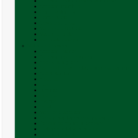
Accesorii corturi rulote și autorulote
Accesorii marchize
Corturi autorulote
Corturi rulote
Covor cort rulota
Marchize autorulote
Marchize rulote
Vezi toate categoriile
Materiale Conversii
Accesorii interior
Accesorii pentru exterior
Adezivi și sigilanți
Aer conditionat rulota / autorulota camping
Apă și sanitare
Electrice
Gaz
Iluminat
Incălzire
Invertor
Izolații
Mobilier și accesorii
Obiecte sanitare și electrocasnice
Panouri de control și accesorii
Platforme rotative și scaune
Priza & sigurante