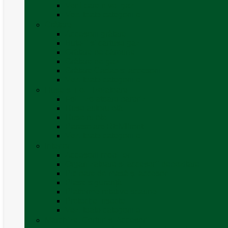
Verificare nivel gaz
Vezi toate categoriile
Grătare
Accesorii grătare
Butelii și cartușe gaz
Grătare pe cărbune
Grătare pe gaz
Grătare Cadac și accesorii
Vezi toate categoriile
Huse și Folii Izolatoare
Folii izolatoare parbriz
Huse autorulotă
Huse rulote
Parasolare REMIfront
Vezi toate categoriile
Interior
Accesorii mobilier
Organizatoare si accesorii depozitare
Picioare de masă și accesorii
Plase siguranță
Platforme rotative scaune
Protecție insecte
Vezi toate categoriile
Marchize, Corturi si Accesorii