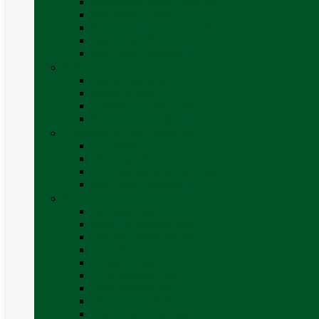
Invertoare sinus modificat
Invertoare sinus pur
Panouri solare și accesorii
Ștechere 12V
Vezi toate categoriile
Exterior
Set rampe auto
Scara rulota
Suport bicicleta auto
Vezi toate categoriile
Frigidere și Lăzi Frigorifice
Frigidere
Lăzi frigorifice
Ventilatoare și grilaje exterior
Vezi toate categoriile
Gaz
Accesorii gaz
Butelii și cartușe gaz
Senzor / detector gaz
Filtre Gaz
Furtunuri gaz
Prize externe gaz
Regulatoare gaz
Rezervoare GPL și accesorii
Țevi și racorduri gaz