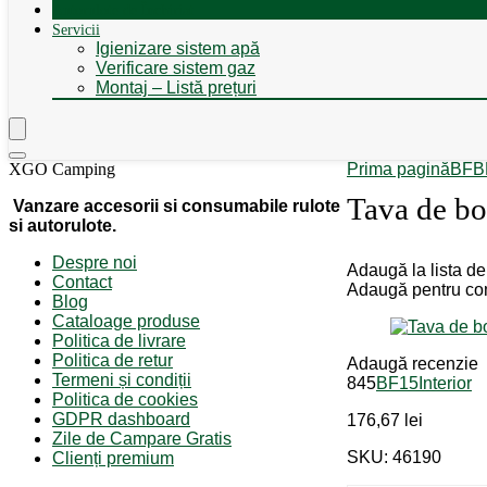
Autorulote de Închiriat
Servicii
Igienizare sistem apă
Verificare sistem gaz
Montaj – Listă prețuri
XGO Camping
Prima pagină
BF
B
Tava de b
Vanzare accesorii si consumabile rulote
si autorulote.
Despre noi
Adaugă la lista de
Contact
Adaugă pentru co
Blog
Cataloage produse
Politica de livrare
Politica de retur
Adaugă recenzie
Termeni și condiții
845
BF15
Interior
Politica de cookies
GDPR dashboard
176,67
lei
Zile de Campare Gratis
SKU: 46190
Clienți premium