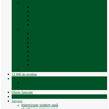
Trape, Ferestre si Accesorii
Accesorii ferestre
Accesorii trape
Ferestre
Trapa rulota / autorulota
Vezi toate categoriile
Veselă și Menaj
Accesorii menaj
Electrocasnice
Găleți și vase pliabile
Set pahare si cani camping
Set de farfurii / vase
Suport / uscator rufe
Vase de gatit – set oale aluminiu
Vezi toate categoriile
12.000 de produse
12.000 de produse
Vânzare Autorulote
XGO Autorulote
Elnagh
Oferte Speciale
Autorulote de Închiriat
Servicii
Igienizare sistem apă