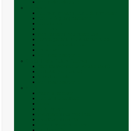
Vezi toate categoriile
Caroserie
Accesorii proțap și cuple de remorcare
Adezivi Sigilanți caroserie
Blocatori uși
Închizători
Inchizatoare / incuietoare usa
Lampa gabarit LED & stopuri rulota
Perne de aer autorulote
Uși vizitare
Vezi toate categoriile
Corturi Plafon Auto și Accesorii
Bare transversale universale (auto)
Cort auto (pe masina)
Suport biciclete
Vezi toate categoriile
Electrice
Baterii și accesorii
Cabluri și adaptoare
Leduri
Incărcătoare
Invertoare sinus modificat
Invertoare sinus pur
Panouri solare și accesorii
Ștechere 12V