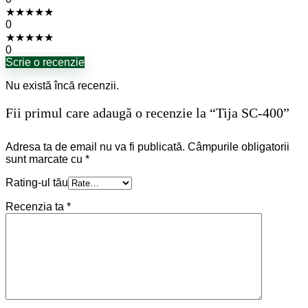
★
★
★
★
★
0
★
★
★
★
★
0
Scrie o recenzie
Nu există încă recenzii.
Fii primul care adaugă o recenzie la “Tija SC-400”
Adresa ta de email nu va fi publicată.
Câmpurile obligatorii
sunt marcate cu
*
Rating-ul tău
Recenzia ta
*