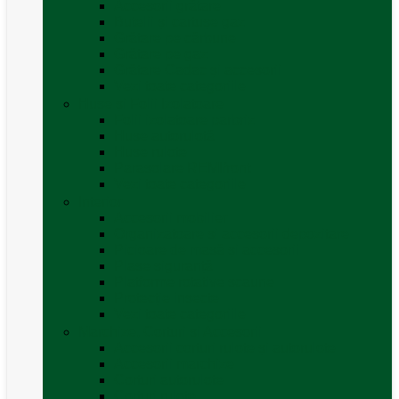
Accesorii grătare
Butelii și cartușe gaz
Grătare pe cărbune
Grătare pe gaz
Grătare Cadac și accesorii
Vezi toate categoriile
Huse și Folii Izolatoare
Folii izolatoare parbriz
Huse autorulotă
Huse rulote
Parasolare REMIfront
Vezi toate categoriile
Interior
Accesorii mobilier
Organizatoare si accesorii depozitare
Picioare de masă și accesorii
Plase siguranță
Platforme rotative scaune
Protecție insecte
Vezi toate categoriile
Marchize, Corturi si Accesorii
Accesorii corturi rulote și autorulote
Accesorii marchize
Corturi autorulote
Corturi rulote