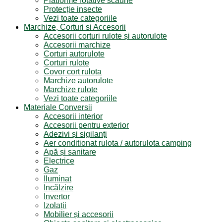
Platforme rotative scaune
Protecție insecte
Vezi toate categoriile
Marchize, Corturi si Accesorii
Accesorii corturi rulote și autorulote
Accesorii marchize
Corturi autorulote
Corturi rulote
Covor cort rulota
Marchize autorulote
Marchize rulote
Vezi toate categoriile
Materiale Conversii
Accesorii interior
Accesorii pentru exterior
Adezivi și sigilanți
Aer conditionat rulota / autorulota camping
Apă și sanitare
Electrice
Gaz
Iluminat
Incălzire
Invertor
Izolații
Mobilier și accesorii