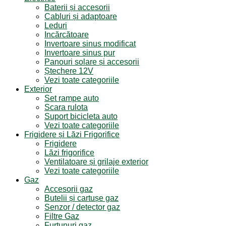
Baterii și accesorii
Cabluri și adaptoare
Leduri
Incărcătoare
Invertoare sinus modificat
Invertoare sinus pur
Panouri solare și accesorii
Ștechere 12V
Vezi toate categoriile
Exterior
Set rampe auto
Scara rulota
Suport bicicleta auto
Vezi toate categoriile
Frigidere și Lăzi Frigorifice
Frigidere
Lăzi frigorifice
Ventilatoare și grilaje exterior
Vezi toate categoriile
Gaz
Accesorii gaz
Butelii și cartușe gaz
Senzor / detector gaz
Filtre Gaz
Furtunuri gaz