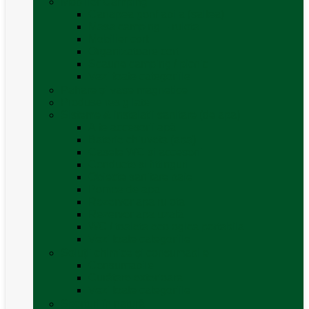
Mobilier Camping
Canapea gonflabila (saltea)
Masa camping – rulota
Mobilier cort
Organizatoare cort
Scaune camping / picnic
Vezi toate categoriile
Pahare și vase magnetice
Produse resigilate
Sisteme & instalatii sanitare (de apa)
Alte accesorii apă
Baterie chiuveta (apa)
Casete WC și accesorii
Conducte și fittinguri
Obiecte sanitare baie
Pompe de apa
Rezervor apa rulota
Rezervor apa uzată
WC / toaleta ecologica portabila
Vezi toate categoriile
Soluții chimice și consumabile
Consumabile
Curățare exterioara
Vezi toate categoriile
Sporturi în natură