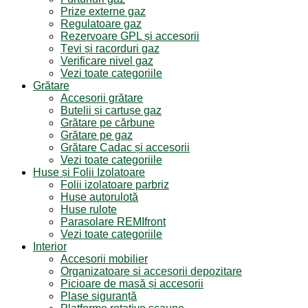
Prize externe gaz
Regulatoare gaz
Rezervoare GPL și accesorii
Țevi și racorduri gaz
Verificare nivel gaz
Vezi toate categoriile
Grătare
Accesorii grătare
Butelii și cartușe gaz
Grătare pe cărbune
Grătare pe gaz
Grătare Cadac și accesorii
Vezi toate categoriile
Huse și Folii Izolatoare
Folii izolatoare parbriz
Huse autorulotă
Huse rulote
Parasolare REMIfront
Vezi toate categoriile
Interior
Accesorii mobilier
Organizatoare si accesorii depozitare
Picioare de masă și accesorii
Plase siguranță