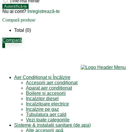
Ține-mă minte
Autentifică-te
Nu ai cont?
Înregistrează-te
Compară produse
Total (
0
)
Compară
0
Aer Condiționat și Încălzire
Accesorii aer condiționat
Aparat aer conditionat
Boilere și accesorii
Incalzitor diesel
Incalzitoare electrice
Incalzire pe gaz
Tubulatura aer cald
Vezi toate categoriile
Sisteme & instalatii sanitare (de apa)
Alte accesorii apă