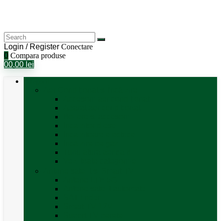
Login / Register
Conectare
0
Compara produse
0
0,00
lei
Categorii
Aer Condiționat și Încălzire
Accesorii aer condiționat
Aparat aer conditionat
Boilere și accesorii
Incalzitor diesel
Incalzitoare electrice
Incalzire pe gaz
Tubulatura aer cald
Vezi toate categoriile
Antene satelit si Smart TV
Antene LTE 5G
Antene satelit automate
SAT finder
Smart TV 12V
Suport TV perete