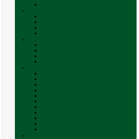
Vezi toate categoriile
Exterior
Set rampe auto
Scara rulota
Suport bicicleta auto
Vezi toate categoriile
Frigidere și Lăzi Frigorifice
Frigidere
Lăzi frigorifice
Ventilatoare și grilaje exterior
Vezi toate categoriile
Gaz
Accesorii gaz
Butelii și cartușe gaz
Senzor / detector gaz
Filtre Gaz
Furtunuri gaz
Prize externe gaz
Regulatoare gaz
Rezervoare GPL și accesorii
Țevi și racorduri gaz
Verificare nivel gaz
Vezi toate categoriile
Grătare