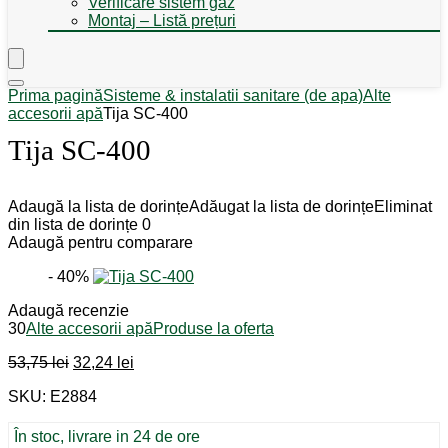
Verificare sistem gaz
Montaj – Listă prețuri
Prima pagină
Sisteme & instalatii sanitare (de apa)
Alte
accesorii apă
Tija SC-400
Tija SC-400
Adaugă la lista de dorințe
Adăugat la lista de dorințe
Eliminat
din lista de dorințe
0
Adaugă pentru comparare
- 40%
Adaugă recenzie
30
Alte accesorii apă
Produse la oferta
Prețul
Prețul
53,75
lei
32,24
lei
inițial
curent
SKU: E2884
a
este:
fost:
32,24 lei.
53,75 lei.
În stoc, livrare in 24 de ore