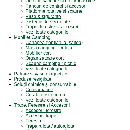
Obiecte sanitare și electrocasnice
Panouri de control și accesorii
Platforme rotative și scaune
Priza & sigurante
Sisteme de securitate
Trape, ferestre și accesorii
Vezi toate categoriile
Mobilier Camping
Canapea gonflabila (saltea)
Masa camping – rulota
Mobilier cort
Organizatoare cort
Scaune camping / picnic
Vezi toate categoriile
Pahare și vase magnetice
Produse resigilate
Soluții chimice și consumabile
Consumabile
Curățare exterioara
Vezi toate categoriile
Trape, Ferestre si Accesorii
Accesorii ferestre
Accesorii trape
Ferestre
Trapa rulota / autorulota