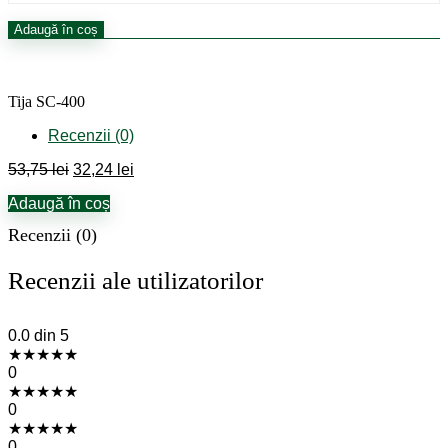
Cantitate
Adaugă în coș
Tija
SC-
400
Tija SC-400
Recenzii (0)
Prețul
Prețul
53,75
lei
32,24
lei
inițial
curent
Adaugă în coș
a
este:
fost:
32,24 lei.
Recenzii (0)
53,75 lei.
Recenzii ale utilizatorilor
0.0
din 5
★
★
★
★
★
0
★
★
★
★
★
0
★
★
★
★
★
0