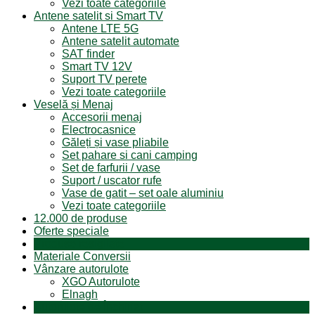
Vezi toate categoriile
Antene satelit si Smart TV
Antene LTE 5G
Antene satelit automate
SAT finder
Smart TV 12V
Suport TV perete
Vezi toate categoriile
Veselă și Menaj
Accesorii menaj
Electrocasnice
Găleți și vase pliabile
Set pahare si cani camping
Set de farfurii / vase
Suport / uscator rufe
Vase de gatit – set oale aluminiu
Vezi toate categoriile
12.000 de produse
Oferte speciale
Produse resigilate
Materiale Conversii
Vânzare autorulote
XGO Autorulote
Elnagh
Autorulote de Închiriat