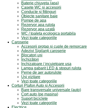
Baterie chiuveta (apa)
Casete WC și accesorii
Conducte și fittinguri
Obiecte sanitare baie
Pompe de apa
Rezervor apa rulota
Rezervor apa uzată
WC / toaleta ecologica portabila
Vezi toate categoriile
Caroserie
Accesorii proțap și cuple de remorcare
Adezivi Sigilanți caroserie
Blocatori uși
Închizători
Inchizatoare / incuietoare usa
Lampa gabarit LED & stopuri rulota
Perne de aer autorulote
Uși vizitare
Vezi toate categoriile
Corturi Plafon Auto și Accesorii
Bare transversale universale (auto)
Cort auto (pe masina)
Suport biciclete
Vezi toate categoriile
Electrice