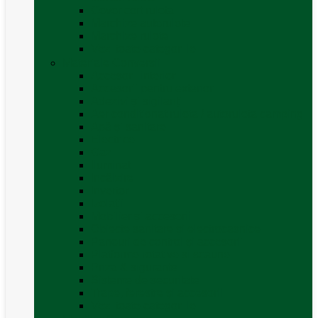
Covor cort rulota
Marchize autorulote
Marchize rulote
Vezi toate categoriile
Materiale Conversii
Accesorii interior
Accesorii pentru exterior
Adezivi și sigilanți
Aer conditionat rulota / autorulota camping
Apă și sanitare
Electrice
Gaz
Iluminat
Incălzire
Invertor
Izolații
Mobilier și accesorii
Obiecte sanitare și electrocasnice
Panouri de control și accesorii
Platforme rotative și scaune
Priza & sigurante
Sisteme de securitate
Trape, ferestre și accesorii
Vezi toate categoriile