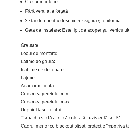
Cu cadru interior
Fără ventilație forțată
2 standuri pentru deschidere sigură și uniformă
Gata de instalare: Este lipit de acoperișul vehicululu
Greutate:
Locul de montare:
Latime de gaura:
Inaltime de decupare :
Lățime:
Adâncime totală:
Grosimea peretelui min.:
Grosimea peretelui max.:
Unghiul fasciculului:
Trapa din sticlă acrilică colorată, rezistentă la UV
Cadru interior cu blackout plisat, protecție împotriva 