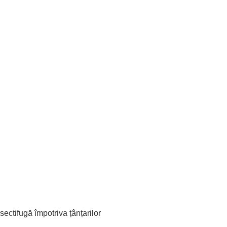
ectifugă împotriva țânțarilor