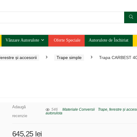
Vânzare Autorulote
Oferte Speciale
Autorulote de Închiriat
erestre și accesorii
Trape simple
Trapa CARBEST 4
Adaugă
546
Materiale Conversii
Trape, ferestre și acceso
autorulota
recenzie
645,25
lei