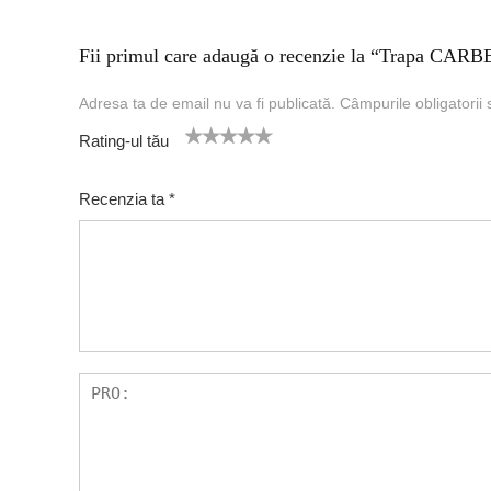
Fii primul care adaugă o recenzie la “Trapa CAR
Adresa ta de email nu va fi publicată.
Câmpurile obligatorii
Rating-ul tău
1
2 of
3 of 5
4 of 5
5 of 5 stars
of
5
stars
stars
Recenzia ta
*
5
star
st
s
ar
s