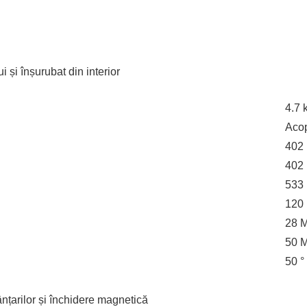
i și înșurubat din interior
4.7 
Acop
402 
402 
533 
120 
28 M
50 M
50 °
țânțarilor și închidere magnetică