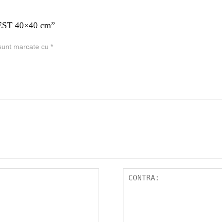
BEST 40×40 cm”
 sunt marcate cu
*