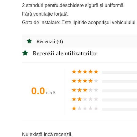
2 standuri pentru deschidere sigură și uniformă
Fără ventilație forțată
Gata de instalare: Este lipit de acoperișul vehiculului 
Recenzii (0)
Recenzii ale utilizatorilor
★
★
★
★
★
★
★
★
★
★
0.0
★
★
★
★
★
din 5
★
★
★
★
★
★
★
★
★
★
Nu există încă recenzii.