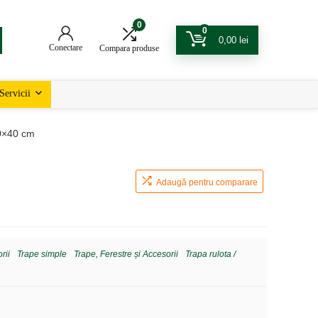
0
0
0,00
lei
Conectare
Compara produse
Servicii
0×40 cm
Adaugă pentru comparare
rii
Trape simple
Trape, Ferestre și Accesorii
Trapa rulota /