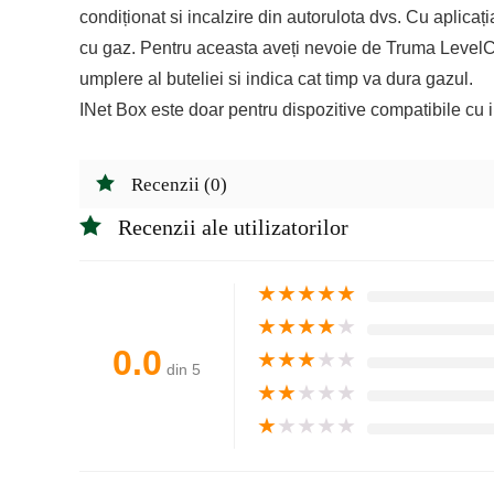
condiționat si incalzire din autorulota dvs. Cu aplicaț
cu gaz. Pentru aceasta aveți nevoie de Truma LevelCon
umplere al buteliei si indica cat timp va dura gazul.
INet Box este doar pentru dispozitive compatibile cu 
Recenzii (0)
Recenzii ale utilizatorilor
★
★
★
★
★
★
★
★
★
★
0.0
★
★
★
★
★
din 5
★
★
★
★
★
★
★
★
★
★