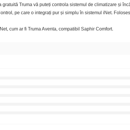
ia gratuită Truma vă puteți controla sistemul de climatizare și înc
trol, pe care o integrați pur și simplu în sistemul iNet. Foloses
iNet, cum ar fi Truma Aventa, compatibil Saphir Comfort.