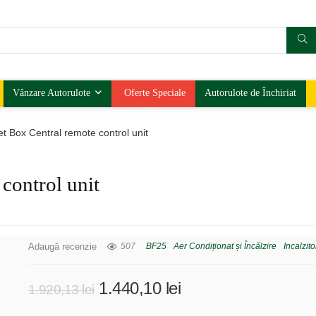
Vânzare Autorulote
Oferte Speciale
Autorulote de Închiriat
t Box Central remote control unit
control unit
Adaugă recenzie
507
BF25
Aer Condiționat și Încălzire
Incalzit
Prețul
Prețul
1.440,10
lei
1.920,13
lei
inițial
curent