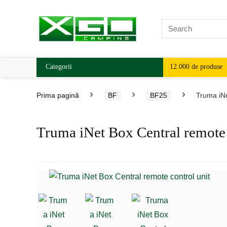
Categorii
12.000 de produse
Prima pagină
BF
BF25
Truma iNe
Truma iNet Box Central remote 