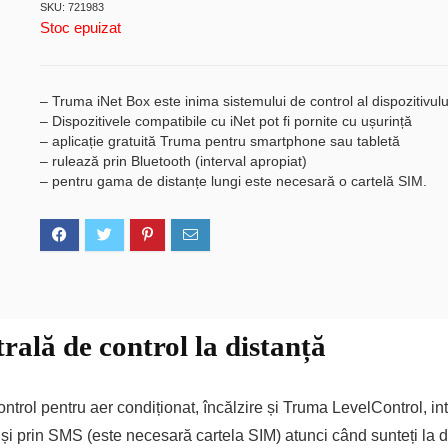
SKU: 721983
a
este:
Stoc epuizat
fost:
1.440,10 lei.
1.920,13 lei.
– Truma iNet Box este inima sistemului de control al dispozitivul
– Dispozitivele compatibile cu iNet pot fi pornite cu ușurință
– aplicație gratuită Truma pentru smartphone sau tabletă
– rulează prin Bluetooth (interval apropiat)
– pentru gama de distanțe lungi este necesară o cartelă SIM.
rală de control la distanță
ntrol pentru aer condiționat, încălzire și Truma LevelControl, i
 și prin SMS (este necesară cartela SIM) atunci când sunteți la 