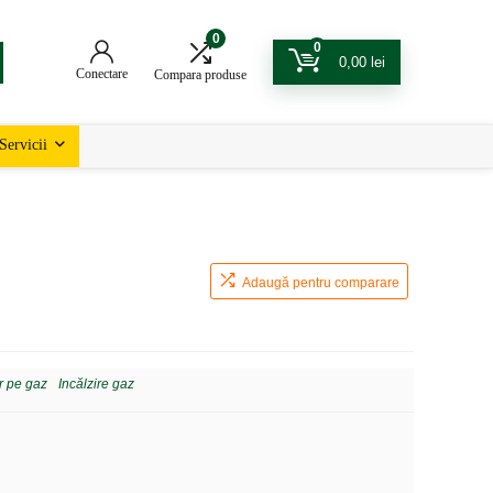
0
0
0,00
lei
Conectare
Compara produse
Servicii
Adaugă pentru comparare
or pe gaz
Incălzire gaz