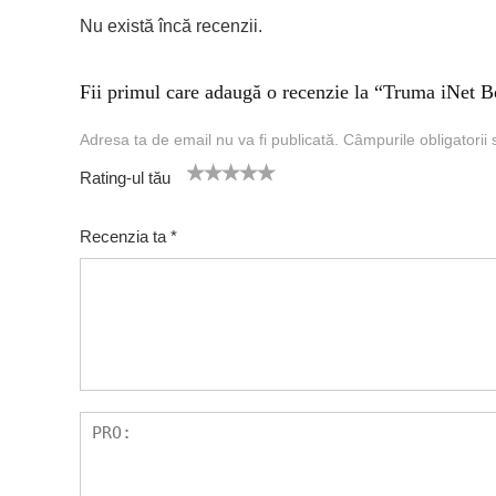
Nu există încă recenzii.
Fii primul care adaugă o recenzie la “Truma iNet B
Adresa ta de email nu va fi publicată.
Câmpurile obligatorii
Rating-ul tău
1
2 of
3 of 5
4 of 5
5 of 5 stars
of
5
stars
stars
Recenzia ta
*
5
star
st
s
ar
s