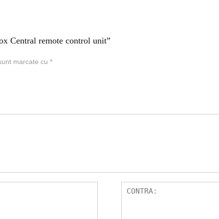
ox Central remote control unit”
 sunt marcate cu
*