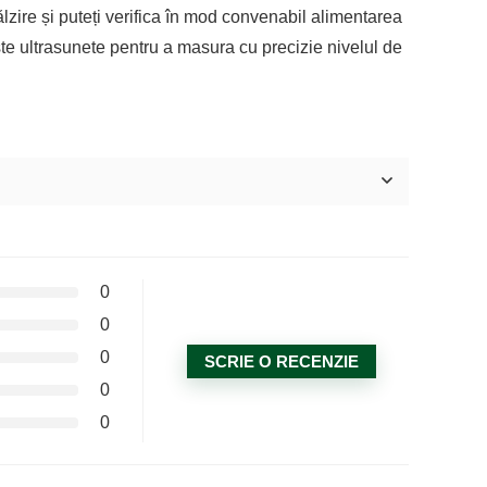
ălzire și puteți verifica în mod convenabil alimentarea
te ultrasunete pentru a masura cu precizie nivelul de
0
0
0
SCRIE O RECENZIE
0
0