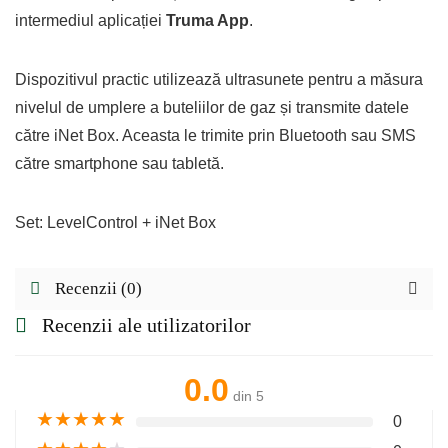
intermediul aplicației
Truma App
.
Dispozitivul practic utilizează ultrasunete pentru a măsura
nivelul de umplere a buteliilor de gaz și transmite datele
către iNet Box. Aceasta le trimite prin Bluetooth sau SMS
către smartphone sau tabletă.
Set: LevelControl + iNet Box
Recenzii (0)
Recenzii ale utilizatorilor
0.0
din 5
★
★
★
★
★
0