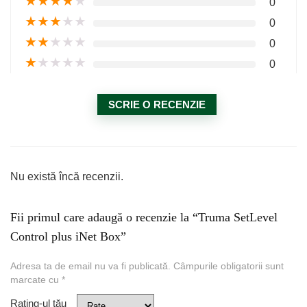
★
★
★
★
★
0
★
★
★
★
★
0
★
★
★
★
★
0
★
★
★
★
★
0
SCRIE O RECENZIE
Nu există încă recenzii.
Fii primul care adaugă o recenzie la “Truma SetLevel
Control plus iNet Box”
Adresa ta de email nu va fi publicată.
Câmpurile obligatorii sunt
marcate cu
*
Rating-ul tău