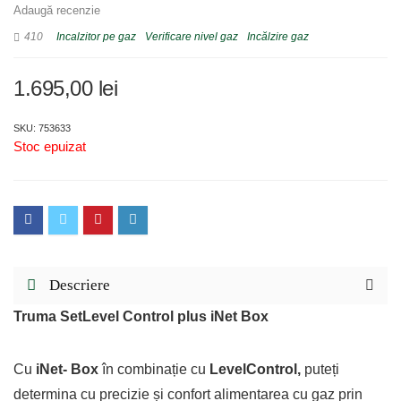
Adaugă recenzie
410
Incalzitor pe gaz
Verificare nivel gaz
Incălzire gaz
1.695,00
lei
SKU: 753633
Stoc epuizat
Descriere
Truma SetLevel Control plus iNet Box
Cu
i
Net- Box
în combinație cu
LevelControl,
puteți
determina cu precizie și confort alimentarea cu gaz prin