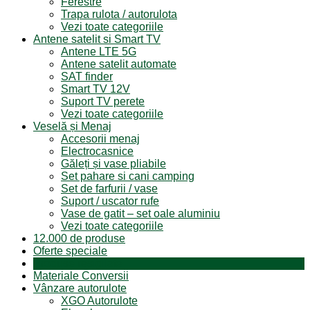
Ferestre
Trapa rulota / autorulota
Vezi toate categoriile
Antene satelit si Smart TV
Antene LTE 5G
Antene satelit automate
SAT finder
Smart TV 12V
Suport TV perete
Vezi toate categoriile
Veselă și Menaj
Accesorii menaj
Electrocasnice
Găleți și vase pliabile
Set pahare si cani camping
Set de farfurii / vase
Suport / uscator rufe
Vase de gatit – set oale aluminiu
Vezi toate categoriile
12.000 de produse
Oferte speciale
Produse resigilate
Materiale Conversii
Vânzare autorulote
XGO Autorulote