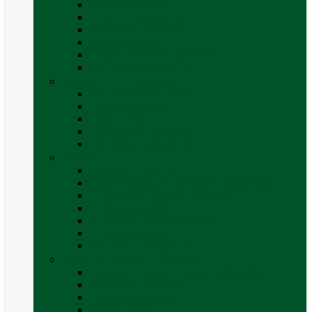
Accesorii grătare
Butelii și cartușe gaz
Grătare pe cărbune
Grătare pe gaz
Grătare Cadac și accesorii
Vezi toate categoriile
Huse și Folii Izolatoare
Folii izolatoare parbriz
Huse autorulotă
Huse rulote
Parasolare REMIfront
Vezi toate categoriile
Interior
Accesorii mobilier
Organizatoare si accesorii depozitare
Picioare de masă și accesorii
Plase siguranță
Platforme rotative scaune
Protecție insecte
Vezi toate categoriile
Marchize, Corturi si Accesorii
Accesorii corturi rulote și autorulote
Accesorii marchize
Corturi autorulote
Corturi rulote