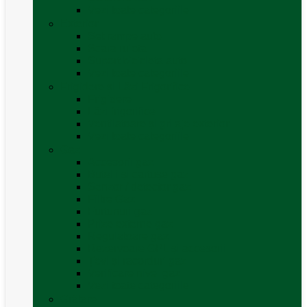
Vezi toate categoriile
Exterior
Set rampe auto
Scara rulota
Suport bicicleta auto
Vezi toate categoriile
Frigidere și Lăzi Frigorifice
Frigidere
Lăzi frigorifice
Ventilatoare și grilaje exterior
Vezi toate categoriile
Gaz
Accesorii gaz
Butelii și cartușe gaz
Senzor / detector gaz
Filtre Gaz
Furtunuri gaz
Prize externe gaz
Regulatoare gaz
Rezervoare GPL și accesorii
Țevi și racorduri gaz
Verificare nivel gaz
Vezi toate categoriile
Grătare