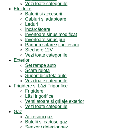
Vezi toate categoriile
Electrice
Baterii și accesorii
Cabluri și adaptoare
Leduri
Incărcătoare
Invertoare sinus modificat
Invertoare sinus pur
Panouri solare și accesorii
Ștechere 12V
Vezi toate categoriile
Exterior
Set rampe auto
Scara rulota
Suport bicicleta auto
Vezi toate categoriile
Frigidere și Lăzi Frigorifice
Frigidere
Lăzi frigorifice
Ventilatoare și grilaje exterior
Vezi toate categoriile
Gaz
Accesorii gaz
Butelii și cartușe gaz
Senzor / detector gaz