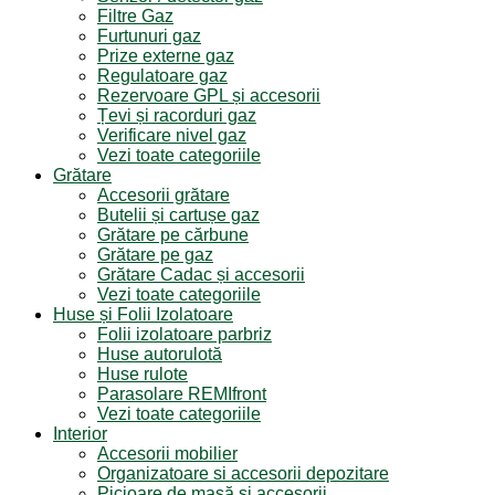
Filtre Gaz
Furtunuri gaz
Prize externe gaz
Regulatoare gaz
Rezervoare GPL și accesorii
Țevi și racorduri gaz
Verificare nivel gaz
Vezi toate categoriile
Grătare
Accesorii grătare
Butelii și cartușe gaz
Grătare pe cărbune
Grătare pe gaz
Grătare Cadac și accesorii
Vezi toate categoriile
Huse și Folii Izolatoare
Folii izolatoare parbriz
Huse autorulotă
Huse rulote
Parasolare REMIfront
Vezi toate categoriile
Interior
Accesorii mobilier
Organizatoare si accesorii depozitare
Picioare de masă și accesorii