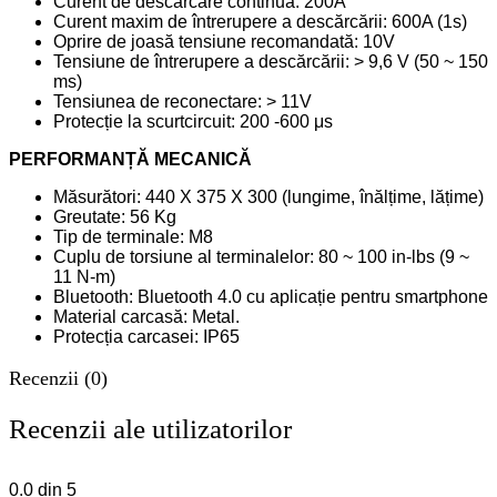
Curent de descărcare continuă: 200A
Curent maxim de întrerupere a descărcării: 600A (1s)
Oprire de joasă tensiune recomandată: 10V
Tensiune de întrerupere a descărcării: > 9,6 V (50 ~ 150
ms)
Tensiunea de reconectare: > 11V
Protecție la scurtcircuit: 200 -600 μs
PERFORMANȚĂ MECANICĂ
Măsurători: 440 X 375 X 300 (lungime, înălțime, lățime)
Greutate: 56 Kg
Tip de terminale: M8
Cuplu de torsiune al terminalelor: 80 ~ 100 in-lbs (9 ~
11 N-m)
Bluetooth: Bluetooth 4.0 cu aplicație pentru smartphone
Material carcasă: Metal.
Protecția carcasei: IP65
Recenzii (0)
Recenzii ale utilizatorilor
0.0
din 5