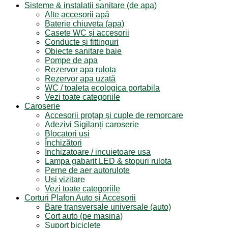
Sisteme & instalatii sanitare (de apa)
Alte accesorii apă
Baterie chiuveta (apa)
Casete WC și accesorii
Conducte și fittinguri
Obiecte sanitare baie
Pompe de apa
Rezervor apa rulota
Rezervor apa uzată
WC / toaleta ecologica portabila
Vezi toate categoriile
Caroserie
Accesorii proțap și cuple de remorcare
Adezivi Sigilanți caroserie
Blocatori uși
Închizători
Inchizatoare / incuietoare usa
Lampa gabarit LED & stopuri rulota
Perne de aer autorulote
Uși vizitare
Vezi toate categoriile
Corturi Plafon Auto și Accesorii
Bare transversale universale (auto)
Cort auto (pe masina)
Suport biciclete