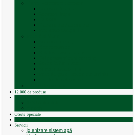
Trape, Ferestre si Accesorii
Accesorii ferestre
Accesorii trape
Ferestre
Trapa rulota / autorulota
Vezi toate categoriile
Veselă și Menaj
Accesorii menaj
Electrocasnice
Găleți și vase pliabile
Set pahare si cani camping
Set de farfurii / vase
Suport / uscator rufe
Vase de gatit – set oale aluminiu
Vezi toate categoriile
12.000 de produse
12.000 de produse
Vânzare Autorulote
XGO Autorulote
Elnagh
Oferte Speciale
Autorulote de Închiriat
Servicii
Igienizare sistem apă