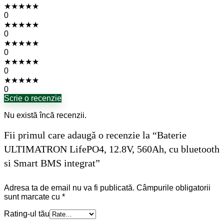
★
★
★
★
★
0
★
★
★
★
★
0
★
★
★
★
★
0
★
★
★
★
★
0
★
★
★
★
★
0
Scrie o recenzie
Nu există încă recenzii.
Fii primul care adaugă o recenzie la “Baterie
ULTIMATRON LifePO4, 12.8V, 560Ah, cu bluetooth
si Smart BMS integrat”
Adresa ta de email nu va fi publicată.
Câmpurile obligatorii
sunt marcate cu
*
Rating-ul tău