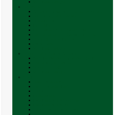
Vezi toate categoriile
Caroserie
Accesorii proțap și cuple de remorcare
Adezivi Sigilanți caroserie
Blocatori uși
Închizători
Inchizatoare / incuietoare usa
Lampa gabarit LED & stopuri rulota
Perne de aer autorulote
Uși vizitare
Vezi toate categoriile
Corturi Plafon Auto și Accesorii
Bare transversale universale (auto)
Cort auto (pe masina)
Suport biciclete
Vezi toate categoriile
Electrice
Baterii și accesorii
Cabluri și adaptoare
Leduri
Incărcătoare
Invertoare sinus modificat
Invertoare sinus pur
Panouri solare și accesorii
Ștechere 12V