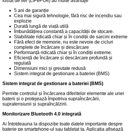
fosfat de fier (LiFePO4) au multe avantaje
5 ani de garanție
Cea mai sigură tehnologie, fără risc de incendiu sau
explozie
Durată lungă de viață utilă
Îmbunătățirea constantă a capacității de stocare.
Stabilitate ridicată chiar și în condiții de sarcini extreme
Fără efect de memorie, nu este nevoie de cicluri
complete de încărcare și descărcare
Performanță ridicată chiar și în condiții extreme.
Eficiență de încărcare și descărcare profundă și
regulată
Dimensiuni mici și greutate redusă
Sistem integrat de gestionare a bateriei (BMS)
Sistem integrat de gestionare a bateriei (BMS)
Permite controlul și încărcarea diferitelor elemente ale unei
baterii și o protejează împotriva supraîncărcării,
supratensiunii și supraîncălzirii.
Monitorizare Bluetooth 4.0 integrată
Ai întotdeauna la dispoziție toate datele importante despre
baterie pe smartphone-ul sau tabletat ta. Aplicația afișează