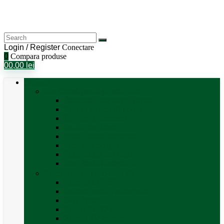
Login / Register
Conectare
0
Compara produse
0
0,00
lei
Categorii
Aer Condiționat și Încălzire
Accesorii aer condiționat
Aparat aer conditionat
Boilere și accesorii
Incalzitor diesel
Incalzitoare electrice
Incalzire pe gaz
Tubulatura aer cald
Vezi toate categoriile
Antene satelit si Smart TV
Antene LTE 5G
Antene satelit automate
SAT finder
Smart TV 12V
Suport TV perete