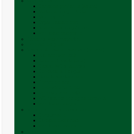
Mobilier Camping
Canapea gonflabila (saltea)
Masa camping – rulota
Mobilier cort
Organizatoare cort
Scaune camping / picnic
Vezi toate categoriile
Pahare și vase magnetice
Produse resigilate
Sisteme & instalatii sanitare (de apa)
Alte accesorii apă
Baterie chiuveta (apa)
Casete WC și accesorii
Conducte și fittinguri
Obiecte sanitare baie
Pompe de apa
Rezervor apa rulota
Rezervor apa uzată
WC / toaleta ecologica portabila
Vezi toate categoriile
Soluții chimice și consumabile
Consumabile
Curățare exterioara
Vezi toate categoriile
Sporturi în natură