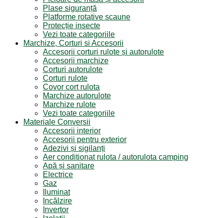
Plase siguranță
Platforme rotative scaune
Protecție insecte
Vezi toate categoriile
Marchize, Corturi si Accesorii
Accesorii corturi rulote și autorulote
Accesorii marchize
Corturi autorulote
Corturi rulote
Covor cort rulota
Marchize autorulote
Marchize rulote
Vezi toate categoriile
Materiale Conversii
Accesorii interior
Accesorii pentru exterior
Adezivi și sigilanți
Aer conditionat rulota / autorulota camping
Apă și sanitare
Electrice
Gaz
Iluminat
Incălzire
Invertor