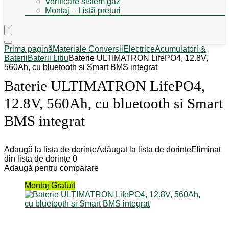
Verificare sistem gaz
Montaj – Listă prețuri
Prima pagină
Materiale Conversii
Electrice
Acumulatori &
Baterii
Baterii Litiu
Baterie ULTIMATRON LifePO4, 12.8V,
560Ah, cu bluetooth si Smart BMS integrat
Baterie ULTIMATRON LifePO4,
12.8V, 560Ah, cu bluetooth si Smart
BMS integrat
Adaugă la lista de dorințe
Adăugat la lista de dorințe
Eliminat
din lista de dorințe
0
Adaugă pentru comparare
Montaj Gratuit