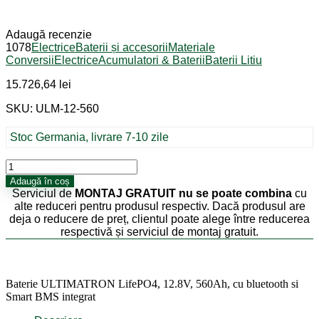
Adaugă recenzie
1078
Electrice
Baterii și accesorii
Materiale
Conversii
Electrice
Acumulatori & Baterii
Baterii Litiu
15.726,64
lei
SKU: ULM-12-560
Stoc Germania, livrare 7-10 zile
Cantitate
Baterie
Adaugă în coș
ULTIMATRON
Serviciul de
MONTAJ GRATUIT
nu se poate combina
cu
LifePO4,
alte reduceri pentru produsul respectiv. Dacă produsul are
12.8V,
deja o reducere de preț, clientul poate alege între reducerea
560Ah,
respectivă și serviciul de montaj gratuit.
cu
bluetooth
si
Smart
Baterie ULTIMATRON LifePO4, 12.8V, 560Ah, cu bluetooth si
BMS
Smart BMS integrat
integrat