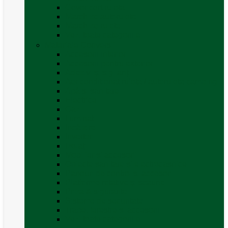
Covor cort rulota
Marchize autorulote
Marchize rulote
Vezi toate categoriile
Materiale Conversii
Accesorii interior
Accesorii pentru exterior
Adezivi și sigilanți
Aer conditionat rulota / autorulota camping
Apă și sanitare
Electrice
Gaz
Iluminat
Incălzire
Invertor
Izolații
Mobilier și accesorii
Obiecte sanitare și electrocasnice
Panouri de control și accesorii
Platforme rotative și scaune
Priza & sigurante
Sisteme de securitate
Trape, ferestre și accesorii
Vezi toate categoriile