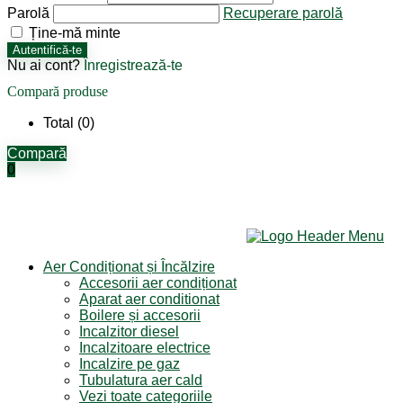
Parolă
Recuperare parolă
Ține-mă minte
Autentifică-te
Nu ai cont?
Înregistrează-te
Compară produse
Total (
0
)
Compară
0
Aer Condiționat și Încălzire
Accesorii aer condiționat
Aparat aer conditionat
Boilere și accesorii
Incalzitor diesel
Incalzitoare electrice
Incalzire pe gaz
Tubulatura aer cald
Vezi toate categoriile