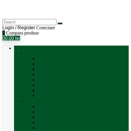
Login / Register
Conectare
0
Compara produse
0
0,00
lei
Categorii
Aer Condiționat și Încălzire
Accesorii aer condiționat
Aparat aer conditionat
Boilere și accesorii
Incalzitor diesel
Incalzitoare electrice
Incalzire pe gaz
Tubulatura aer cald
Vezi toate categoriile
Antene satelit si Smart TV
Antene LTE 5G
Antene satelit automate
SAT finder
Smart TV 12V
Suport TV perete