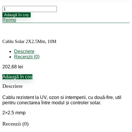
Cantitate
Cablu
Adaugă în coș
Solar
Reimo
2X2.5Mm,
10M
Cablu Solar 2X2.5Mm, 10M
Descriere
Recenzii (0)
202,68
lei
Adaugă în coș
Descriere
Cablu rezistent la UV, ozon si intemperii, cu două-fire, util
pentru conectarea între modul și controler solar.
2×2.5 mmp
Recenzii (0)