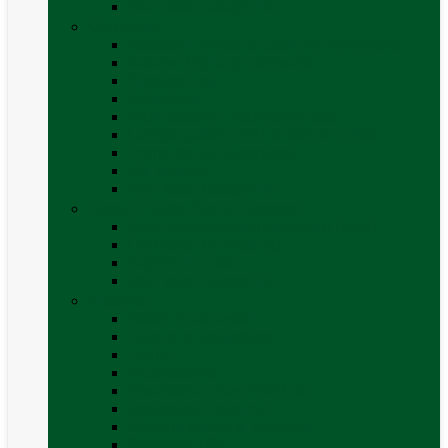
Vezi toate categoriile
Caroserie
Accesorii proțap și cuple de remorcare
Adezivi Sigilanți caroserie
Blocatori uși
Închizători
Inchizatoare / incuietoare usa
Lampa gabarit LED & stopuri rulota
Perne de aer autorulote
Uși vizitare
Vezi toate categoriile
Corturi Plafon Auto și Accesorii
Bare transversale universale (auto)
Cort auto (pe masina)
Suport biciclete
Vezi toate categoriile
Electrice
Baterii și accesorii
Cabluri și adaptoare
Leduri
Incărcătoare
Invertoare sinus modificat
Invertoare sinus pur
Panouri solare și accesorii
Ștechere 12V