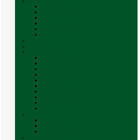
Mobilier Camping
Canapea gonflabila (saltea)
Masa camping – rulota
Mobilier cort
Organizatoare cort
Scaune camping / picnic
Vezi toate categoriile
Pahare și vase magnetice
Produse resigilate
Sisteme & instalatii sanitare (de apa)
Alte accesorii apă
Baterie chiuveta (apa)
Casete WC și accesorii
Conducte și fittinguri
Obiecte sanitare baie
Pompe de apa
Rezervor apa rulota
Rezervor apa uzată
WC / toaleta ecologica portabila
Vezi toate categoriile
Soluții chimice și consumabile
Consumabile
Curățare exterioara
Vezi toate categoriile
Sporturi în natură