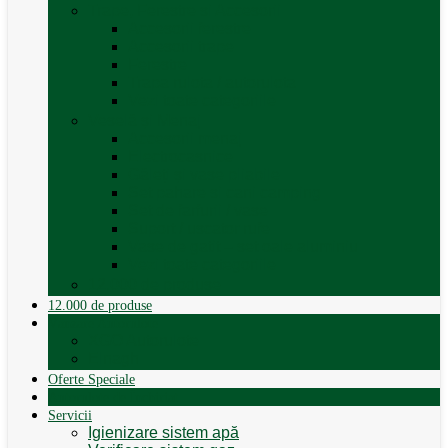
Trape, Ferestre si Accesorii
Accesorii ferestre
Accesorii trape
Ferestre
Trapa rulota / autorulota
Vezi toate categoriile
Veselă și Menaj
Accesorii menaj
Electrocasnice
Găleți și vase pliabile
Set pahare si cani camping
Set de farfurii / vase
Suport / uscator rufe
Vase de gatit – set oale aluminiu
Vezi toate categoriile
12.000 de produse
12.000 de produse
Vânzare Autorulote
XGO Autorulote
Elnagh
Oferte Speciale
Autorulote de Închiriat
Servicii
Igienizare sistem apă