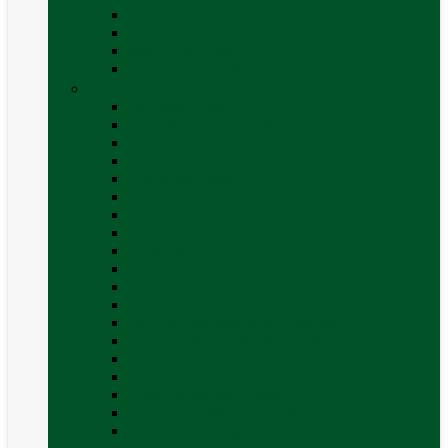
Covor cort rulota
Marchize autorulote
Marchize rulote
Vezi toate categoriile
Materiale Conversii
Accesorii interior
Accesorii pentru exterior
Adezivi și sigilanți
Aer conditionat rulota / autorulota camping
Apă și sanitare
Electrice
Gaz
Iluminat
Incălzire
Invertor
Izolații
Mobilier și accesorii
Obiecte sanitare și electrocasnice
Panouri de control și accesorii
Platforme rotative și scaune
Priza & sigurante
Sisteme de securitate
Trape, ferestre și accesorii
Vezi toate categoriile