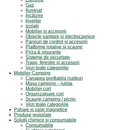
Gaz
Iluminat
Incălzire
Invertor
Izolații
Mobilier și accesorii
Obiecte sanitare și electrocasnice
Panouri de control și accesorii
Platforme rotative și scaune
Priza & sigurante
Sisteme de securitate
Trape, ferestre și accesorii
Vezi toate categoriile
Mobilier Camping
Canapea gonflabila (saltea)
Masa camping – rulota
Mobilier cort
Organizatoare cort
Scaune camping / picnic
Vezi toate categoriile
Pahare și vase magnetice
Produse resigilate
Soluții chimice și consumabile
Consumabile