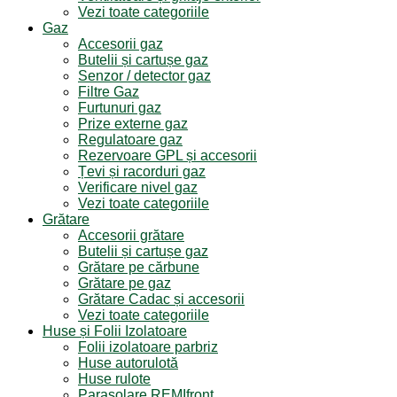
Vezi toate categoriile
Gaz
Accesorii gaz
Butelii și cartușe gaz
Senzor / detector gaz
Filtre Gaz
Furtunuri gaz
Prize externe gaz
Regulatoare gaz
Rezervoare GPL și accesorii
Țevi și racorduri gaz
Verificare nivel gaz
Vezi toate categoriile
Grătare
Accesorii grătare
Butelii și cartușe gaz
Grătare pe cărbune
Grătare pe gaz
Grătare Cadac și accesorii
Vezi toate categoriile
Huse și Folii Izolatoare
Folii izolatoare parbriz
Huse autorulotă
Huse rulote
Parasolare REMIfront