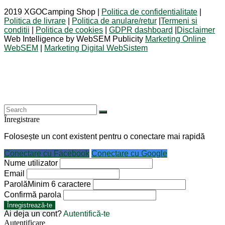
2019 XGOCamping Shop |
Politica de confidentialitate
|
Politica de livrare
|
Politica de anulare/retur
|
Termeni si
conditii
|
Politica de cookies
|
GDPR dashboard
|
Disclaimer
Web Intelligence by WebSEM Publicity
Marketing Online
WebSEM
|
Marketing Digital WebSistem
Înregistrare
Folosește un cont existent pentru o conectare mai rapidă
Conectare cu Facebook
Conectare cu Google
Nume utilizator
Email
Parolă
Minim 6 caractere
Confirmă parola
Înregistrează-te
Ai deja un cont?
Autentifică-te
Autentificare