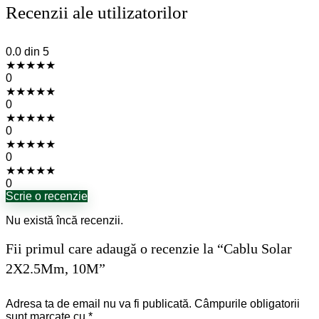
Recenzii ale utilizatorilor
0.0
din 5
★
★
★
★
★
0
★
★
★
★
★
0
★
★
★
★
★
0
★
★
★
★
★
0
★
★
★
★
★
0
Scrie o recenzie
Nu există încă recenzii.
Fii primul care adaugă o recenzie la “Cablu Solar
2X2.5Mm, 10M”
Adresa ta de email nu va fi publicată.
Câmpurile obligatorii
sunt marcate cu
*