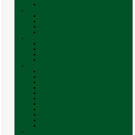
Vezi toate categoriile
Exterior
Set rampe auto
Scara rulota
Suport bicicleta auto
Vezi toate categoriile
Frigidere și Lăzi Frigorifice
Frigidere
Lăzi frigorifice
Ventilatoare și grilaje exterior
Vezi toate categoriile
Gaz
Accesorii gaz
Butelii și cartușe gaz
Senzor / detector gaz
Filtre Gaz
Furtunuri gaz
Prize externe gaz
Regulatoare gaz
Rezervoare GPL și accesorii
Țevi și racorduri gaz
Verificare nivel gaz
Vezi toate categoriile
Grătare