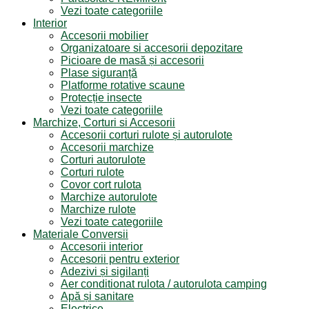
Vezi toate categoriile
Interior
Accesorii mobilier
Organizatoare si accesorii depozitare
Picioare de masă și accesorii
Plase siguranță
Platforme rotative scaune
Protecție insecte
Vezi toate categoriile
Marchize, Corturi si Accesorii
Accesorii corturi rulote și autorulote
Accesorii marchize
Corturi autorulote
Corturi rulote
Covor cort rulota
Marchize autorulote
Marchize rulote
Vezi toate categoriile
Materiale Conversii
Accesorii interior
Accesorii pentru exterior
Adezivi și sigilanți
Aer conditionat rulota / autorulota camping
Apă și sanitare
Electrice