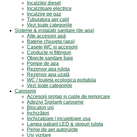
Incalzitor diesel
Incalzitoare electrice
Incalzire pe gaz
Tubulatura aer cald
Vezi toate categoriile
Sisteme & instalatii sanitare (de apa)
Alte accesorii apă
Baterie chiuveta (apa)
Casete WC și accesorii
Conducte și fittinguri
Obiecte sanitare baie
Pompe de apa
Rezervor apa rulota
Rezervor apa uzată
WC / toaleta ecologica portabila
Vezi toate categoriile
Caroserie
Accesorii proțap și cuple de remorcare
Adezivi Sigilanți caroserie
Blocatori uși
Închizători
Inchizatoare / incuietoare usa
Lampa gabarit LED & stopuri rulota
Perne de aer autorulote
Uși vizitare