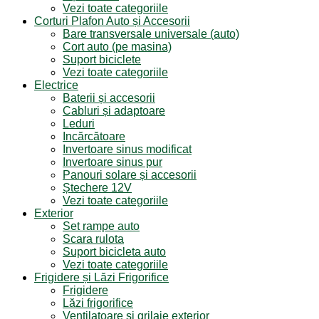
Vezi toate categoriile
Corturi Plafon Auto și Accesorii
Bare transversale universale (auto)
Cort auto (pe masina)
Suport biciclete
Vezi toate categoriile
Electrice
Baterii și accesorii
Cabluri și adaptoare
Leduri
Incărcătoare
Invertoare sinus modificat
Invertoare sinus pur
Panouri solare și accesorii
Ștechere 12V
Vezi toate categoriile
Exterior
Set rampe auto
Scara rulota
Suport bicicleta auto
Vezi toate categoriile
Frigidere și Lăzi Frigorifice
Frigidere
Lăzi frigorifice
Ventilatoare și grilaje exterior