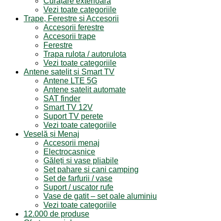
Curățare exterioara
Vezi toate categoriile
Trape, Ferestre si Accesorii
Accesorii ferestre
Accesorii trape
Ferestre
Trapa rulota / autorulota
Vezi toate categoriile
Antene satelit si Smart TV
Antene LTE 5G
Antene satelit automate
SAT finder
Smart TV 12V
Suport TV perete
Vezi toate categoriile
Veselă și Menaj
Accesorii menaj
Electrocasnice
Găleți și vase pliabile
Set pahare si cani camping
Set de farfurii / vase
Suport / uscator rufe
Vase de gatit – set oale aluminiu
Vezi toate categoriile
12.000 de produse