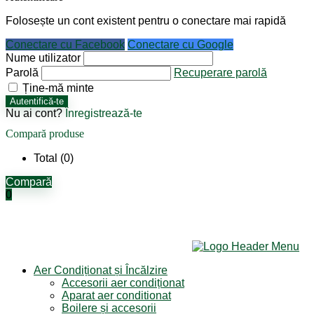
Folosește un cont existent pentru o conectare mai rapidă
Conectare cu Facebook
Conectare cu Google
Nume utilizator
Parolă
Recuperare parolă
Ține-mă minte
Autentifică-te
Nu ai cont?
Înregistrează-te
Compară produse
Total (
0
)
Compară
0
Aer Condiționat și Încălzire
Accesorii aer condiționat
Aparat aer conditionat
Boilere și accesorii