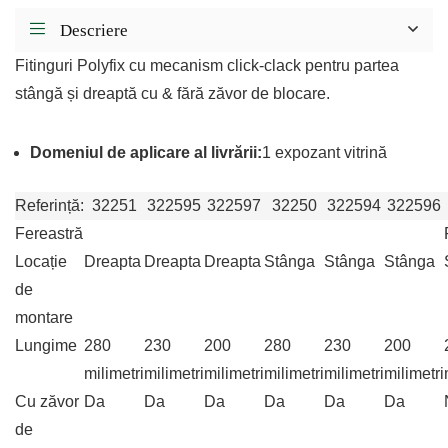
Descriere
Fitinguri Polyfix cu mecanism click-clack pentru partea
stângă și dreaptă cu & fără zăvor de blocare.
Domeniul de aplicare al livrării:
1 expozant vitrină
Referință:
32251
322595
322597
32250
322594
322596
Fereastră
Locație
Dreapta
Dreapta
Dreapta
Stânga
Stânga
Stânga
de
montare
Lungime
280
230
200
280
230
200
milimetri
milimetri
milimetri
milimetri
milimetri
milimetri
Cu zăvor
Da
Da
Da
Da
Da
Da
de