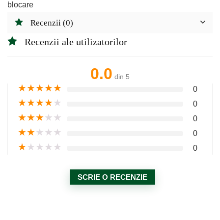
blocare
Recenzii (0)
Recenzii ale utilizatorilor
0.0
din 5
★
★
★
★
★
0
★
★
★
★
★
0
★
★
★
★
★
0
★
★
★
★
★
0
★
★
★
★
★
0
SCRIE O RECENZIE