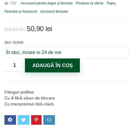
798
Accesorii pentru trape și ferestre
Produse la oferta
Trape,
Ferestre și Accesorii
Accesorii ferestre
Prețul
Prețul
50,90
lei
84,84
lei
inițial
curent
SKU: 322595
a
este:
fost:
50,90 lei.
În stoc, livrare in 24 de ore
84,84 lei.
ADAUGĂ ÎN COȘ
Fitinguri polifixe
Cu & fără zăvor de blocare
Cu mecanismul click-clack