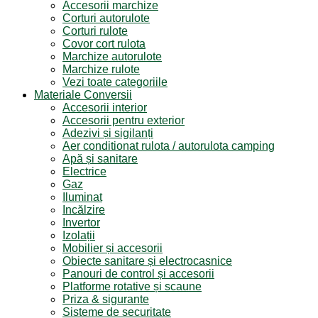
Accesorii marchize
Corturi autorulote
Corturi rulote
Covor cort rulota
Marchize autorulote
Marchize rulote
Vezi toate categoriile
Materiale Conversii
Accesorii interior
Accesorii pentru exterior
Adezivi și sigilanți
Aer conditionat rulota / autorulota camping
Apă și sanitare
Electrice
Gaz
Iluminat
Incălzire
Invertor
Izolații
Mobilier și accesorii
Obiecte sanitare și electrocasnice
Panouri de control și accesorii
Platforme rotative și scaune
Priza & sigurante
Sisteme de securitate