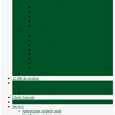
Trape, Ferestre si Accesorii
Accesorii ferestre
Accesorii trape
Ferestre
Trapa rulota / autorulota
Vezi toate categoriile
Veselă și Menaj
Accesorii menaj
Electrocasnice
Găleți și vase pliabile
Set pahare si cani camping
Set de farfurii / vase
Suport / uscator rufe
Vase de gatit – set oale aluminiu
Vezi toate categoriile
12.000 de produse
12.000 de produse
Vânzare Autorulote
XGO Autorulote
Elnagh
Oferte Speciale
Autorulote de Închiriat
Servicii
Igienizare sistem apă