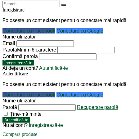
Înregistrare
Folosește un cont existent pentru o conectare mai rapidă
Conectare cu Facebook
Conectare cu Google
Nume utilizator
Email
Parolă
Minim 6 caractere
Confirmă parola
Înregistrează-te
Ai deja un cont?
Autentifică-te
Autentificare
Folosește un cont existent pentru o conectare mai rapidă
Conectare cu Facebook
Conectare cu Google
Nume utilizator
Parolă
Recuperare parolă
Ține-mă minte
Autentifică-te
Nu ai cont?
Înregistrează-te
Compară produse