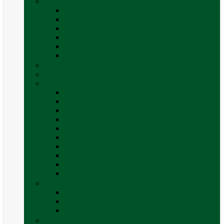
Mobilier Camping
Canapea gonflabila (saltea)
Masa camping – rulota
Mobilier cort
Organizatoare cort
Scaune camping / picnic
Vezi toate categoriile
Pahare și vase magnetice
Produse resigilate
Sisteme & instalatii sanitare (de apa)
Alte accesorii apă
Baterie chiuveta (apa)
Casete WC și accesorii
Conducte și fittinguri
Obiecte sanitare baie
Pompe de apa
Rezervor apa rulota
Rezervor apa uzată
WC / toaleta ecologica portabila
Vezi toate categoriile
Soluții chimice și consumabile
Consumabile
Curățare exterioara
Vezi toate categoriile
Sporturi în natură