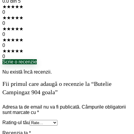
0.0
din 5
★
★
★
★
★
0
★
★
★
★
★
0
★
★
★
★
★
0
★
★
★
★
★
0
★
★
★
★
★
0
Scrie o recenzie
Nu există încă recenzii.
Fii primul care adaugă o recenzie la “Butelie
Campingaz 904 goala”
Adresa ta de email nu va fi publicată.
Câmpurile obligatorii
sunt marcate cu
*
Rating-ul tău
Recenzia ta
*