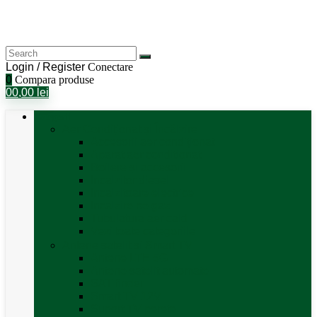
Login / Register
Conectare
0
Compara produse
0
0,00
lei
Categorii
Aer Condiționat și Încălzire
Accesorii aer condiționat
Aparat aer conditionat
Boilere și accesorii
Incalzitor diesel
Incalzitoare electrice
Incalzire pe gaz
Tubulatura aer cald
Vezi toate categoriile
Antene satelit si Smart TV
Antene LTE 5G
Antene satelit automate
SAT finder
Smart TV 12V
Suport TV perete