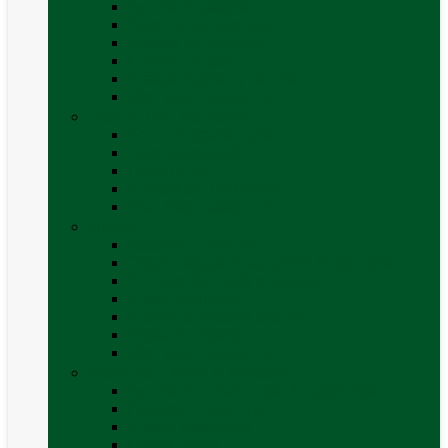
Accesorii grătare
Butelii și cartușe gaz
Grătare pe cărbune
Grătare pe gaz
Grătare Cadac și accesorii
Vezi toate categoriile
Huse și Folii Izolatoare
Folii izolatoare parbriz
Huse autorulotă
Huse rulote
Parasolare REMIfront
Vezi toate categoriile
Interior
Accesorii mobilier
Organizatoare si accesorii depozitare
Picioare de masă și accesorii
Plase siguranță
Platforme rotative scaune
Protecție insecte
Vezi toate categoriile
Marchize, Corturi si Accesorii
Accesorii corturi rulote și autorulote
Accesorii marchize
Corturi autorulote
Corturi rulote