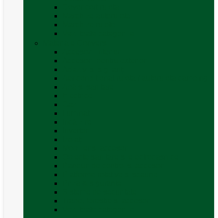
Covor cort rulota
Marchize autorulote
Marchize rulote
Vezi toate categoriile
Materiale Conversii
Accesorii interior
Accesorii pentru exterior
Adezivi și sigilanți
Aer conditionat rulota / autorulota camping
Apă și sanitare
Electrice
Gaz
Iluminat
Incălzire
Invertor
Izolații
Mobilier și accesorii
Obiecte sanitare și electrocasnice
Panouri de control și accesorii
Platforme rotative și scaune
Priza & sigurante
Sisteme de securitate
Trape, ferestre și accesorii
Vezi toate categoriile