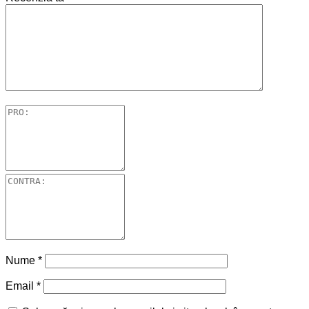
Nume
*
Email
*