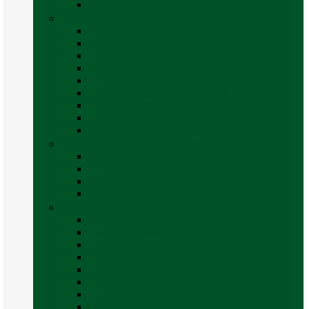
Vezi toate categoriile
Caroserie
Accesorii proțap și cuple de remorcare
Adezivi Sigilanți caroserie
Blocatori uși
Închizători
Inchizatoare / incuietoare usa
Lampa gabarit LED & stopuri rulota
Perne de aer autorulote
Uși vizitare
Vezi toate categoriile
Corturi Plafon Auto și Accesorii
Bare transversale universale (auto)
Cort auto (pe masina)
Suport biciclete
Vezi toate categoriile
Electrice
Baterii și accesorii
Cabluri și adaptoare
Leduri
Incărcătoare
Invertoare sinus modificat
Invertoare sinus pur
Panouri solare și accesorii
Ștechere 12V