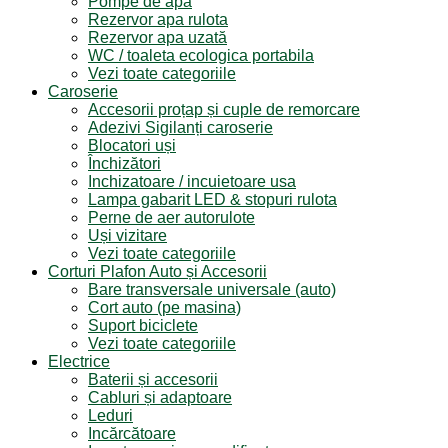
Pompe de apa
Rezervor apa rulota
Rezervor apa uzată
WC / toaleta ecologica portabila
Vezi toate categoriile
Caroserie
Accesorii proțap și cuple de remorcare
Adezivi Sigilanți caroserie
Blocatori uși
Închizători
Inchizatoare / incuietoare usa
Lampa gabarit LED & stopuri rulota
Perne de aer autorulote
Uși vizitare
Vezi toate categoriile
Corturi Plafon Auto și Accesorii
Bare transversale universale (auto)
Cort auto (pe masina)
Suport biciclete
Vezi toate categoriile
Electrice
Baterii și accesorii
Cabluri și adaptoare
Leduri
Incărcătoare