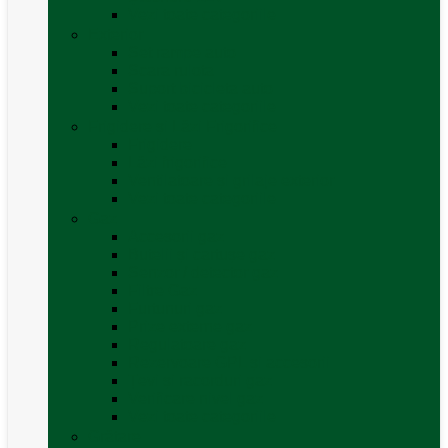
Vezi toate categoriile
Exterior
Set rampe auto
Scara rulota
Suport bicicleta auto
Vezi toate categoriile
Frigidere și Lăzi Frigorifice
Frigidere
Lăzi frigorifice
Ventilatoare și grilaje exterior
Vezi toate categoriile
Gaz
Accesorii gaz
Butelii și cartușe gaz
Senzor / detector gaz
Filtre Gaz
Furtunuri gaz
Prize externe gaz
Regulatoare gaz
Rezervoare GPL și accesorii
Țevi și racorduri gaz
Verificare nivel gaz
Vezi toate categoriile
Grătare