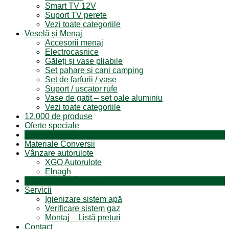
Smart TV 12V
Suport TV perete
Vezi toate categoriile
Veselă și Menaj
Accesorii menaj
Electrocasnice
Găleți și vase pliabile
Set pahare si cani camping
Set de farfurii / vase
Suport / uscator rufe
Vase de gatit – set oale aluminiu
Vezi toate categoriile
12.000 de produse
Oferte speciale
Produse resigilate
Materiale Conversii
Vânzare autorulote
XGO Autorulote
Elnagh
Autorulote de Închiriat
Servicii
Igienizare sistem apă
Verificare sistem gaz
Montaj – Listă prețuri
Contact