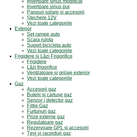
Invertoare sinus modificat
Invertoare sinus pur
Panouri solare și accesorii
Ștechere 12V
Vezi toate categoriile
Exterior
Set rampe auto
Scara rulota
Suport bicicleta auto
Vezi toate categoriile
Frigidere și Lăzi Frigorifice
Frigidere
Lăzi frigorifice
Ventilatoare și grilaje exterior
Vezi toate categoriile
Gaz
Accesorii gaz
Butelii și cartușe gaz
Senzor / detector gaz
Filtre Gaz
Furtunuri gaz
Prize externe gaz
Regulatoare gaz
Rezervoare GPL și accesorii
Țevi și racorduri gaz