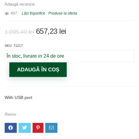
Adaugă recenzie
497
Lăzi frigorifice
Produse la oferta
Prețul
Prețul
657,23
lei
1.095,40
lei
inițial
curent
SKU: 71217
a
este:
fost:
657,23 lei.
În stoc, livrare in 24 de ore
1.095,40 lei.
ADAUGĂ ÎN COȘ
With USB port
Reimo