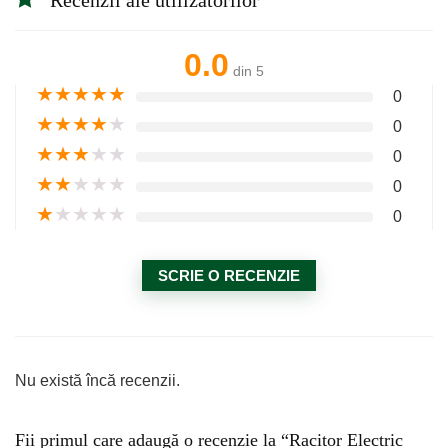
Recenzii ale utilizatorilor
0.0
din 5
★
★
★
★
★
0
★
★
★
★
★
0
★
★
★
★
★
0
★
★
★
★
★
0
★
★
★
★
★
0
SCRIE O RECENZIE
Nu există încă recenzii.
Fii primul care adaugă o recenzie la “Racitor Electric