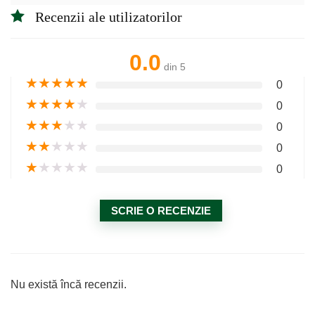
Recenzii ale utilizatorilor
0.0
din 5
★
★
★
★
★
0
★
★
★
★
★
0
★
★
★
★
★
0
★
★
★
★
★
0
★
★
★
★
★
0
SCRIE O RECENZIE
Nu există încă recenzii.