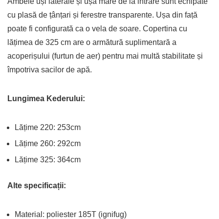
Ambele uși laterale și ușa mare de la intrare sunt echipate
cu plasă de țânțari și ferestre transparente. Ușa din față
poate fi configurată ca o vela de soare. Copertina cu
lățimea de 325 cm are o armătură suplimentară a
acoperișului (furtun de aer) pentru mai multă stabilitate și
împotriva sacilor de apă.
Lungimea Kederului:
Lățime 220: 253cm
Lățime 260: 292cm
Lățime 325: 364cm
Alte specificații:
Material: poliester 185T (ignifug)