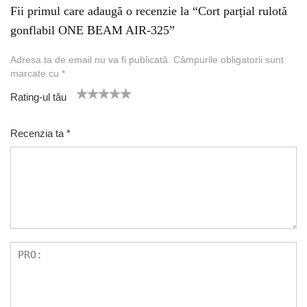
Fii primul care adaugă o recenzie la “Cort parțial rulotă
gonflabil ONE BEAM AIR-325”
Adresa ta de email nu va fi publicată.
Câmpurile obligatorii sunt
marcate cu
*
Rating-ul tău
1
2 of
3 of 5
4 of 5
5 of 5 stars
of
5
stars
stars
Recenzia ta
*
5
star
st
s
ar
s