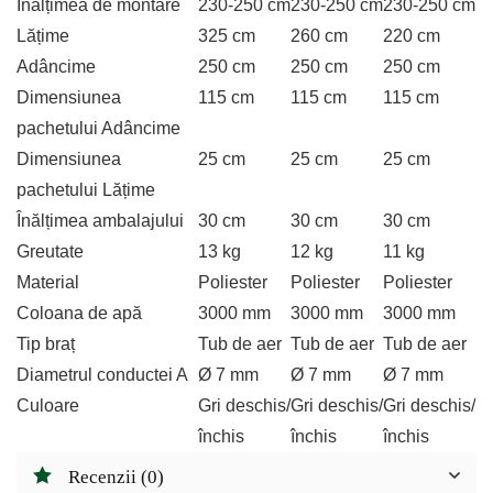
Înălțimea de montare
230-250 cm
230-250 cm
230-250 cm
Lățime
325 cm
260 cm
220 cm
Adâncime
250 cm
250 cm
250 cm
Dimensiunea
115 cm
115 cm
115 cm
pachetului Adâncime
Dimensiunea
25 cm
25 cm
25 cm
pachetului Lățime
Înălțimea ambalajului
30 cm
30 cm
30 cm
Greutate
13 kg
12 kg
11 kg
Material
Poliester
Poliester
Poliester
Coloana de apă
3000 mm
3000 mm
3000 mm
Tip braț
Tub de aer
Tub de aer
Tub de aer
Diametrul conductei A
Ø 7 mm
Ø 7 mm
Ø 7 mm
Culoare
Gri deschis/
Gri deschis/
Gri deschis/
închis
închis
închis
Recenzii (0)