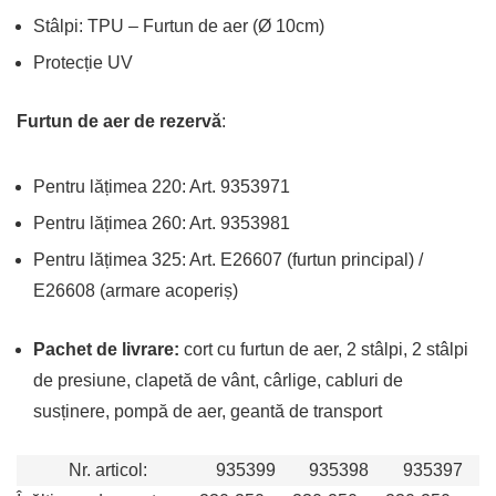
Stâlpi: TPU – Furtun de aer (Ø 10cm)
Protecție UV
Furtun de aer de rezervă
:
Pentru lățimea 220: Art. 9353971
Pentru lățimea 260: Art. 9353981
Pentru lățimea 325: Art. E26607 (furtun principal) /
E26608 (armare acoperiș)
Pachet de livrare:
cort cu furtun de aer, 2 stâlpi, 2 stâlpi
de presiune, clapetă de vânt, cârlige, cabluri de
susținere, pompă de aer, geantă de transport
Nr. articol:
935399
935398
935397