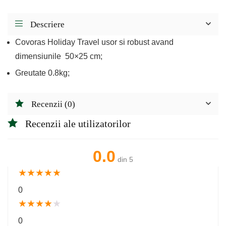
Descriere
Covoras Holiday Travel usor si robust avand
dimensiunile 50×25 cm;
Greutate 0.8kg;
Recenzii (0)
Recenzii ale utilizatorilor
0.0
din 5
★
★
★
★
★
0
★
★
★
★
★
0