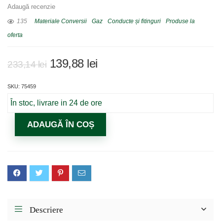
Adaugă recenzie
135
Materiale Conversii
Gaz
Conducte și fitinguri
Produse la
oferta
Prețul
Prețul
139,88
lei
233,14
lei
inițial
curent
SKU: 75459
a
este:
fost:
139,88 lei.
În stoc, livrare in 24 de ore
233,14 lei.
ADAUGĂ ÎN COȘ
Descriere