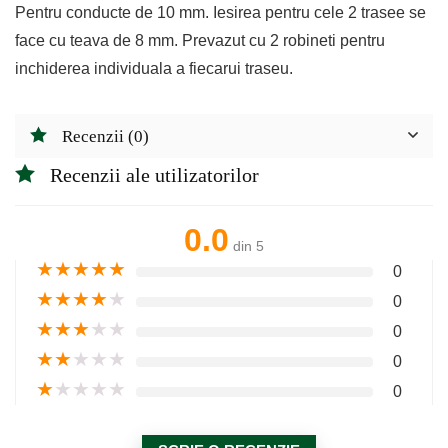
Pentru conducte de 10 mm. Iesirea pentru cele 2 trasee se
face cu teava de 8 mm. Prevazut cu 2 robineti pentru
inchiderea individuala a fiecarui traseu.
Recenzii (0)
Recenzii ale utilizatorilor
0.0
din 5
★
★
★
★
★
0
★
★
★
★
★
0
★
★
★
★
★
0
★
★
★
★
★
0
★
★
★
★
★
0