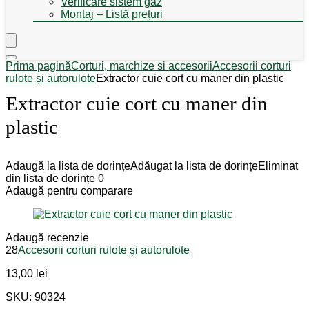
Verificare sistem gaz
Montaj – Listă prețuri
Prima pagină
Corturi, marchize si accesorii
Accesorii corturi
rulote și autorulote
Extractor cuie cort cu maner din plastic
Extractor cuie cort cu maner din
plastic
Adaugă la lista de dorințe
Adăugat la lista de dorințe
Eliminat
din lista de dorințe
0
Adaugă pentru comparare
Adaugă recenzie
28
Accesorii corturi rulote și autorulote
13,00
lei
SKU: 90324