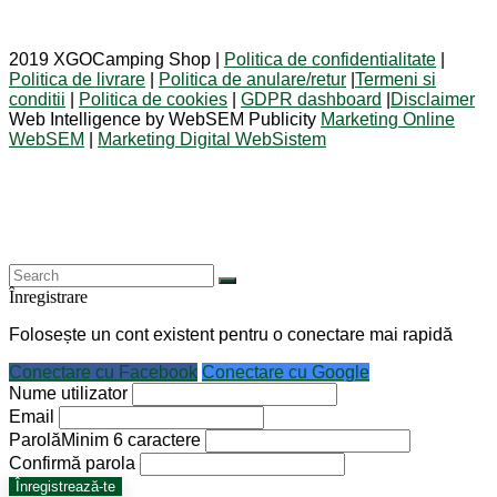
2019 XGOCamping Shop |
Politica de confidentialitate
|
Politica de livrare
|
Politica de anulare/retur
|
Termeni si
conditii
|
Politica de cookies
|
GDPR dashboard
|
Disclaimer
Web Intelligence by WebSEM Publicity
Marketing Online
WebSEM
|
Marketing Digital WebSistem
Înregistrare
Folosește un cont existent pentru o conectare mai rapidă
Conectare cu Facebook
Conectare cu Google
Nume utilizator
Email
Parolă
Minim 6 caractere
Confirmă parola
Înregistrează-te