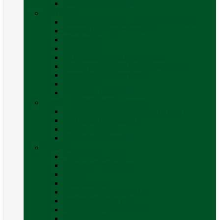
Vezi toate categoriile
Caroserie
Accesorii proțap și cuple de remorcare
Adezivi Sigilanți caroserie
Blocatori uși
Închizători
Inchizatoare / incuietoare usa
Lampa gabarit LED & stopuri rulota
Perne de aer autorulote
Uși vizitare
Vezi toate categoriile
Corturi Plafon Auto și Accesorii
Bare transversale universale (auto)
Cort auto (pe masina)
Suport biciclete
Vezi toate categoriile
Electrice
Baterii și accesorii
Cabluri și adaptoare
Leduri
Incărcătoare
Invertoare sinus modificat
Invertoare sinus pur
Panouri solare și accesorii
Ștechere 12V