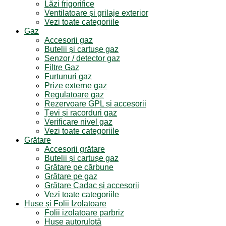
Lăzi frigorifice
Ventilatoare și grilaje exterior
Vezi toate categoriile
Gaz
Accesorii gaz
Butelii și cartușe gaz
Senzor / detector gaz
Filtre Gaz
Furtunuri gaz
Prize externe gaz
Regulatoare gaz
Rezervoare GPL și accesorii
Țevi și racorduri gaz
Verificare nivel gaz
Vezi toate categoriile
Grătare
Accesorii grătare
Butelii și cartușe gaz
Grătare pe cărbune
Grătare pe gaz
Grătare Cadac și accesorii
Vezi toate categoriile
Huse și Folii Izolatoare
Folii izolatoare parbriz
Huse autorulotă