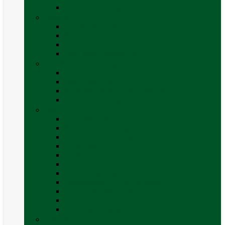
Vezi toate categoriile
Exterior
Set rampe auto
Scara rulota
Suport bicicleta auto
Vezi toate categoriile
Frigidere și Lăzi Frigorifice
Frigidere
Lăzi frigorifice
Ventilatoare și grilaje exterior
Vezi toate categoriile
Gaz
Accesorii gaz
Butelii și cartușe gaz
Senzor / detector gaz
Filtre Gaz
Furtunuri gaz
Prize externe gaz
Regulatoare gaz
Rezervoare GPL și accesorii
Țevi și racorduri gaz
Verificare nivel gaz
Vezi toate categoriile
Grătare