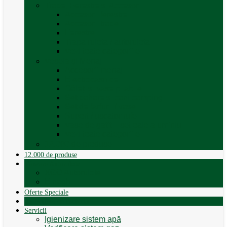
Trape, Ferestre si Accesorii
Accesorii ferestre
Accesorii trape
Ferestre
Trapa rulota / autorulota
Vezi toate categoriile
Veselă și Menaj
Accesorii menaj
Electrocasnice
Găleți și vase pliabile
Set pahare si cani camping
Set de farfurii / vase
Suport / uscator rufe
Vase de gatit – set oale aluminiu
Vezi toate categoriile
12.000 de produse
12.000 de produse
Vânzare Autorulote
XGO Autorulote
Elnagh
Oferte Speciale
Autorulote de Închiriat
Servicii
Igienizare sistem apă