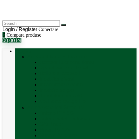
Login / Register
Conectare
0
Compara produse
0
0,00
lei
Categorii
Aer Condiționat și Încălzire
Accesorii aer condiționat
Aparat aer conditionat
Boilere și accesorii
Incalzitor diesel
Incalzitoare electrice
Incalzire pe gaz
Tubulatura aer cald
Vezi toate categoriile
Antene satelit si Smart TV
Antene LTE 5G
Antene satelit automate
SAT finder
Smart TV 12V
Suport TV perete