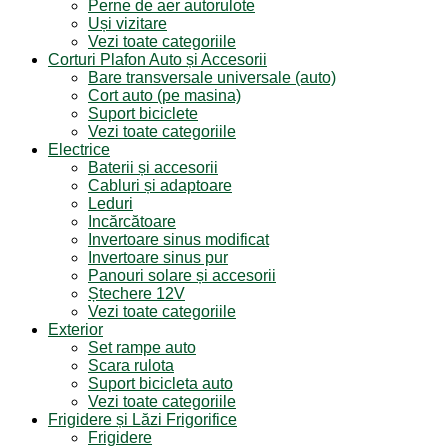
Perne de aer autorulote
Uși vizitare
Vezi toate categoriile
Corturi Plafon Auto și Accesorii
Bare transversale universale (auto)
Cort auto (pe masina)
Suport biciclete
Vezi toate categoriile
Electrice
Baterii și accesorii
Cabluri și adaptoare
Leduri
Incărcătoare
Invertoare sinus modificat
Invertoare sinus pur
Panouri solare și accesorii
Ștechere 12V
Vezi toate categoriile
Exterior
Set rampe auto
Scara rulota
Suport bicicleta auto
Vezi toate categoriile
Frigidere și Lăzi Frigorifice
Frigidere