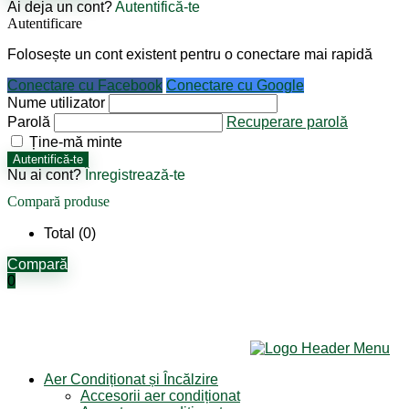
Ai deja un cont?
Autentifică-te
Autentificare
Folosește un cont existent pentru o conectare mai rapidă
Conectare cu Facebook
Conectare cu Google
Nume utilizator
Parolă
Recuperare parolă
Ține-mă minte
Autentifică-te
Nu ai cont?
Înregistrează-te
Compară produse
Total (
0
)
Compară
0
Aer Condiționat și Încălzire
Accesorii aer condiționat