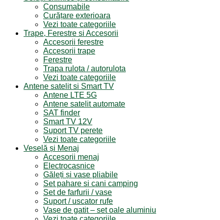
Consumabile
Curățare exterioara
Vezi toate categoriile
Trape, Ferestre si Accesorii
Accesorii ferestre
Accesorii trape
Ferestre
Trapa rulota / autorulota
Vezi toate categoriile
Antene satelit si Smart TV
Antene LTE 5G
Antene satelit automate
SAT finder
Smart TV 12V
Suport TV perete
Vezi toate categoriile
Veselă și Menaj
Accesorii menaj
Electrocasnice
Găleți și vase pliabile
Set pahare si cani camping
Set de farfurii / vase
Suport / uscator rufe
Vase de gatit – set oale aluminiu
Vezi toate categoriile