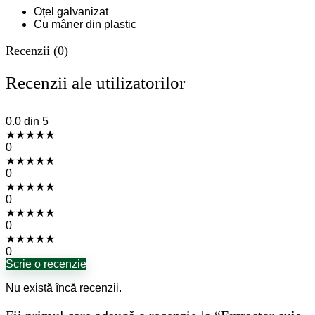
Oțel galvanizat
Cu mâner din plastic
Recenzii (0)
Recenzii ale utilizatorilor
0.0
din 5
★
★
★
★
★
0
★
★
★
★
★
0
★
★
★
★
★
0
★
★
★
★
★
0
★
★
★
★
★
0
Scrie o recenzie
Nu există încă recenzii.