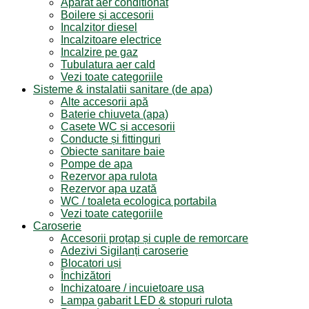
Aparat aer conditionat
Boilere și accesorii
Incalzitor diesel
Incalzitoare electrice
Incalzire pe gaz
Tubulatura aer cald
Vezi toate categoriile
Sisteme & instalatii sanitare (de apa)
Alte accesorii apă
Baterie chiuveta (apa)
Casete WC și accesorii
Conducte și fittinguri
Obiecte sanitare baie
Pompe de apa
Rezervor apa rulota
Rezervor apa uzată
WC / toaleta ecologica portabila
Vezi toate categoriile
Caroserie
Accesorii proțap și cuple de remorcare
Adezivi Sigilanți caroserie
Blocatori uși
Închizători
Inchizatoare / incuietoare usa
Lampa gabarit LED & stopuri rulota