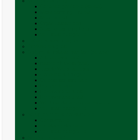
Mobilier Camping
Canapea gonflabila (saltea)
Masa camping – rulota
Mobilier cort
Organizatoare cort
Scaune camping / picnic
Vezi toate categoriile
Pahare și vase magnetice
Produse resigilate
Sisteme & instalatii sanitare (de apa)
Alte accesorii apă
Baterie chiuveta (apa)
Casete WC și accesorii
Conducte și fittinguri
Obiecte sanitare baie
Pompe de apa
Rezervor apa rulota
Rezervor apa uzată
WC / toaleta ecologica portabila
Vezi toate categoriile
Soluții chimice și consumabile
Consumabile
Curățare exterioara
Vezi toate categoriile
Sporturi în natură