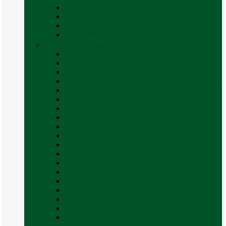
Covor cort rulota
Marchize autorulote
Marchize rulote
Vezi toate categoriile
Materiale Conversii
Accesorii interior
Accesorii pentru exterior
Adezivi și sigilanți
Aer conditionat rulota / autorulota camping
Apă și sanitare
Electrice
Gaz
Iluminat
Incălzire
Invertor
Izolații
Mobilier și accesorii
Obiecte sanitare și electrocasnice
Panouri de control și accesorii
Platforme rotative și scaune
Priza & sigurante
Sisteme de securitate
Trape, ferestre și accesorii
Vezi toate categoriile