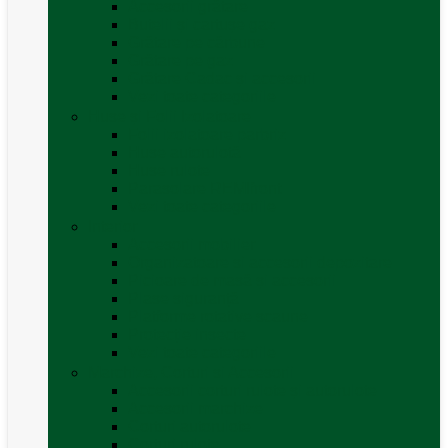
Accesorii grătare
Butelii și cartușe gaz
Grătare pe cărbune
Grătare pe gaz
Grătare Cadac și accesorii
Vezi toate categoriile
Huse și Folii Izolatoare
Folii izolatoare parbriz
Huse autorulotă
Huse rulote
Parasolare REMIfront
Vezi toate categoriile
Interior
Accesorii mobilier
Organizatoare si accesorii depozitare
Picioare de masă și accesorii
Plase siguranță
Platforme rotative scaune
Protecție insecte
Vezi toate categoriile
Marchize, Corturi si Accesorii
Accesorii corturi rulote și autorulote
Accesorii marchize
Corturi autorulote
Corturi rulote