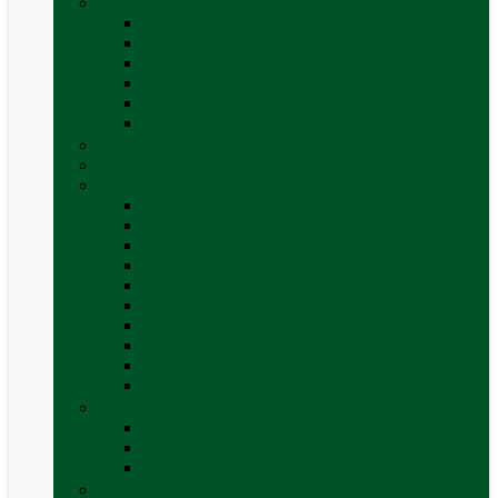
Mobilier Camping
Canapea gonflabila (saltea)
Masa camping – rulota
Mobilier cort
Organizatoare cort
Scaune camping / picnic
Vezi toate categoriile
Pahare și vase magnetice
Produse resigilate
Sisteme & instalatii sanitare (de apa)
Alte accesorii apă
Baterie chiuveta (apa)
Casete WC și accesorii
Conducte și fittinguri
Obiecte sanitare baie
Pompe de apa
Rezervor apa rulota
Rezervor apa uzată
WC / toaleta ecologica portabila
Vezi toate categoriile
Soluții chimice și consumabile
Consumabile
Curățare exterioara
Vezi toate categoriile
Sporturi în natură