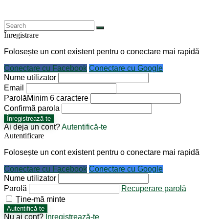
Înregistrare
Folosește un cont existent pentru o conectare mai rapidă
Conectare cu Facebook
Conectare cu Google
Nume utilizator
Email
Parolă
Minim 6 caractere
Confirmă parola
Înregistrează-te
Ai deja un cont?
Autentifică-te
Autentificare
Folosește un cont existent pentru o conectare mai rapidă
Conectare cu Facebook
Conectare cu Google
Nume utilizator
Parolă
Recuperare parolă
Ține-mă minte
Autentifică-te
Nu ai cont?
Înregistrează-te