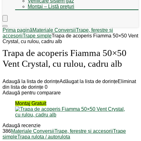
Verificare sistem gaz
Montaj – Listă prețuri
Prima pagină
Materiale Conversii
Trape, ferestre și
accesorii
Trape simple
Trapa de acoperis Fiamma 50×50 Vent
Crystal, cu rulou, cadru alb
Trapa de acoperis Fiamma 50×50
Vent Crystal, cu rulou, cadru alb
Adaugă la lista de dorințe
Adăugat la lista de dorințe
Eliminat
din lista de dorințe
0
Adaugă pentru comparare
Montaj Gratuit
Adaugă recenzie
386
Materiale Conversii
Trape, ferestre și accesorii
Trape
simple
Trapa rulota / autorulota