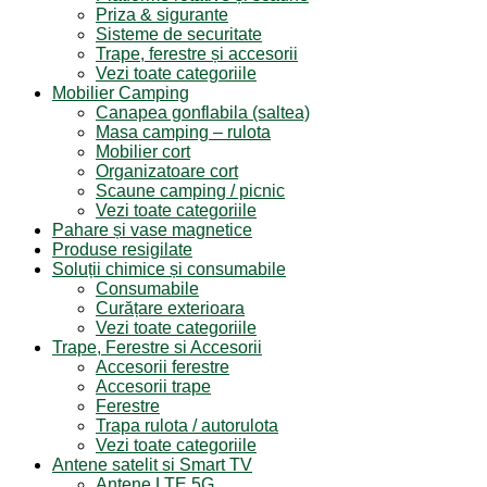
Priza & sigurante
Sisteme de securitate
Trape, ferestre și accesorii
Vezi toate categoriile
Mobilier Camping
Canapea gonflabila (saltea)
Masa camping – rulota
Mobilier cort
Organizatoare cort
Scaune camping / picnic
Vezi toate categoriile
Pahare și vase magnetice
Produse resigilate
Soluții chimice și consumabile
Consumabile
Curățare exterioara
Vezi toate categoriile
Trape, Ferestre si Accesorii
Accesorii ferestre
Accesorii trape
Ferestre
Trapa rulota / autorulota
Vezi toate categoriile
Antene satelit si Smart TV
Antene LTE 5G