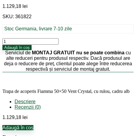
1.129,18
lei
SKU: 361822
Stoc Germania, livrare 7-10 zile
Cantitate
Trapa
Adaugă în coș
de
Serviciul de
MONTAJ GRATUIT
nu se poate combina
cu
acoperis
alte reduceri pentru produsul respectiv. Dacă produsul are
Fiamma
deja o reducere de preț, clientul poate alege între reducerea
50x50
respectivă și serviciul de montaj gratuit.
Vent
Crystal,
cu
rulou,
Trapa de acoperis Fiamma 50×50 Vent Crystal, cu rulou, cadru alb
cadru
alb
Descriere
Recenzii (0)
1.129,18
lei
Adaugă în coș