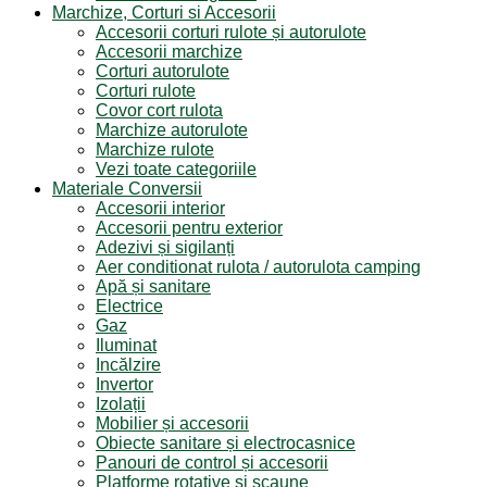
Marchize, Corturi si Accesorii
Accesorii corturi rulote și autorulote
Accesorii marchize
Corturi autorulote
Corturi rulote
Covor cort rulota
Marchize autorulote
Marchize rulote
Vezi toate categoriile
Materiale Conversii
Accesorii interior
Accesorii pentru exterior
Adezivi și sigilanți
Aer conditionat rulota / autorulota camping
Apă și sanitare
Electrice
Gaz
Iluminat
Incălzire
Invertor
Izolații
Mobilier și accesorii
Obiecte sanitare și electrocasnice
Panouri de control și accesorii
Platforme rotative și scaune