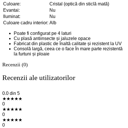
Culoare:
Cristal (optică din sticlă mată)
Evantai:
Nu
Iluminat:
Nu
Culoare cadru interior:
Alb
Poate fi configurat pe 4 laturi
Cu plasă antiinsecte și jaluzele opace
Fabricat din plastic de înaltă calitate și rezistent la UV
Consolă largă, ceea ce o face în mare parte rezistentă
la furtuni și ploaie
Recenzii (0)
Recenzii ale utilizatorilor
0.0
din 5
★
★
★
★
★
0
★
★
★
★
★
0
★
★
★
★
★
0