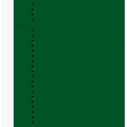
Covor cort rulota
Marchize autorulote
Marchize rulote
Vezi toate categoriile
Materiale Conversii
Accesorii interior
Accesorii pentru exterior
Adezivi și sigilanți
Aer conditionat rulota / autorulota camping
Apă și sanitare
Electrice
Gaz
Iluminat
Incălzire
Invertor
Izolații
Mobilier și accesorii
Obiecte sanitare și electrocasnice
Panouri de control și accesorii
Platforme rotative și scaune
Priza & sigurante
Sisteme de securitate
Trape, ferestre și accesorii
Vezi toate categoriile