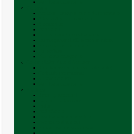
Vezi toate categoriile
Caroserie
Accesorii proțap și cuple de remorcare
Adezivi Sigilanți caroserie
Blocatori uși
Închizători
Inchizatoare / incuietoare usa
Lampa gabarit LED & stopuri rulota
Perne de aer autorulote
Uși vizitare
Vezi toate categoriile
Corturi Plafon Auto și Accesorii
Bare transversale universale (auto)
Cort auto (pe masina)
Suport biciclete
Vezi toate categoriile
Electrice
Baterii și accesorii
Cabluri și adaptoare
Leduri
Incărcătoare
Invertoare sinus modificat
Invertoare sinus pur
Panouri solare și accesorii
Ștechere 12V