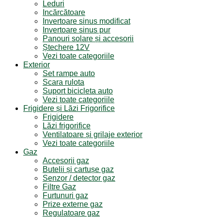
Leduri
Incărcătoare
Invertoare sinus modificat
Invertoare sinus pur
Panouri solare și accesorii
Ștechere 12V
Vezi toate categoriile
Exterior
Set rampe auto
Scara rulota
Suport bicicleta auto
Vezi toate categoriile
Frigidere și Lăzi Frigorifice
Frigidere
Lăzi frigorifice
Ventilatoare și grilaje exterior
Vezi toate categoriile
Gaz
Accesorii gaz
Butelii și cartușe gaz
Senzor / detector gaz
Filtre Gaz
Furtunuri gaz
Prize externe gaz
Regulatoare gaz