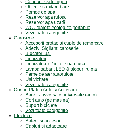
Conducte și fittinguri
Obiecte sanitare baie
Pompe de apa
Rezervor apa rulota
Rezervor apa uzată
WC / toaleta ecologica portabila
Vezi toate categoriile
Caroserie
Accesorii proțap și cuple de remorcare
Adezivi Sigilanți caroserie
Blocatori uși
Închizători
Inchizatoare / incuietoare usa
Lampa gabarit LED & stopuri rulota
Perne de aer autorulote
Uși vizitare
Vezi toate categoriile
Corturi Plafon Auto și Accesorii
Bare transversale universale (auto)
Cort auto (pe masina)
Suport biciclete
Vezi toate categoriile
Electrice
Baterii și accesorii
Cabluri și adaptoare