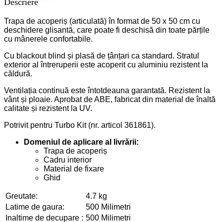
Descriere
Trapa de acoperiș (articulată) în format de 50 x 50 cm cu
deschidere glisantă, care poate fi deschisă din toate părțile
cu mânerele confortabile.
Cu blackout blind și plasă de țânțari ca standard. Stratul
exterior al întreruperii este acoperit cu aluminiu rezistent la
căldură.
Ventilația continuă este întotdeauna garantată. Rezistent la
vânt și ploaie. Aprobat de ABE, fabricat din material de înaltă
calitate și rezistent la UV.
Potrivit pentru Turbo Kit (nr. articol 361861).
Domeniul de aplicare al livrării:
Trapa de acoperiș
Cadru interior
Material de fixare
Ghid
Greutate:
4.7 kg
Latime de gaura:
500 Milimetri
Inaltime de decupare :
500 Milimetri