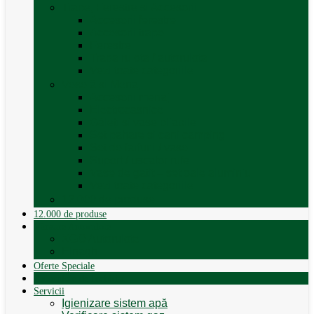
Trape, Ferestre si Accesorii
Accesorii ferestre
Accesorii trape
Ferestre
Trapa rulota / autorulota
Vezi toate categoriile
Veselă și Menaj
Accesorii menaj
Electrocasnice
Găleți și vase pliabile
Set pahare si cani camping
Set de farfurii / vase
Suport / uscator rufe
Vase de gatit – set oale aluminiu
Vezi toate categoriile
12.000 de produse
12.000 de produse
Vânzare Autorulote
XGO Autorulote
Elnagh
Oferte Speciale
Autorulote de Închiriat
Servicii
Igienizare sistem apă