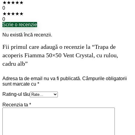
★
★
★
★
★
0
★
★
★
★
★
0
Scrie o recenzie
Nu există încă recenzii.
Fii primul care adaugă o recenzie la “Trapa de
acoperis Fiamma 50×50 Vent Crystal, cu rulou,
cadru alb”
Adresa ta de email nu va fi publicată.
Câmpurile obligatorii
sunt marcate cu
*
Rating-ul tău
Recenzia ta
*