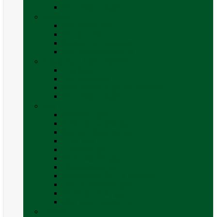
Vezi toate categoriile
Exterior
Set rampe auto
Scara rulota
Suport bicicleta auto
Vezi toate categoriile
Frigidere și Lăzi Frigorifice
Frigidere
Lăzi frigorifice
Ventilatoare și grilaje exterior
Vezi toate categoriile
Gaz
Accesorii gaz
Butelii și cartușe gaz
Senzor / detector gaz
Filtre Gaz
Furtunuri gaz
Prize externe gaz
Regulatoare gaz
Rezervoare GPL și accesorii
Țevi și racorduri gaz
Verificare nivel gaz
Vezi toate categoriile
Grătare