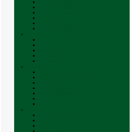
Accesorii grătare
Butelii și cartușe gaz
Grătare pe cărbune
Grătare pe gaz
Grătare Cadac și accesorii
Vezi toate categoriile
Huse și Folii Izolatoare
Folii izolatoare parbriz
Huse autorulotă
Huse rulote
Parasolare REMIfront
Vezi toate categoriile
Interior
Accesorii mobilier
Organizatoare si accesorii depozitare
Picioare de masă și accesorii
Plase siguranță
Platforme rotative scaune
Protecție insecte
Vezi toate categoriile
Marchize, Corturi si Accesorii
Accesorii corturi rulote și autorulote
Accesorii marchize
Corturi autorulote
Corturi rulote