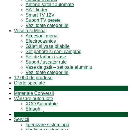
Antene satelit automate
SAT finder
Smart TV 12V
Suport TV perete
Vezi toate categoriile
Veselă și Menaj
Accesorii menaj
Electrocasnice
Găleți și vase pliabile
Set pahare si cani camping
Set de farfurii / vase
Suport / uscator rufe
Vase de gatit – set oale aluminiu
Vezi toate categoriile
12.000 de produse
Oferte speciale
Produse resigilate
Materiale Conversii
Vânzare autorulote
XGO Autorulote
Elnagh
Autorulote de Închiriat
Servicii
Igienizare sistem apă
Verificare sistem gaz