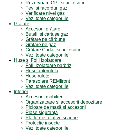
Rezervoare GPL și accesorii
Țevi și racorduri gaz
Verificare nivel gaz
Vezi toate categoriile
Grătare
Accesorii grătare
Butelii și cartușe gaz
Grătare pe cărbune
Grătare pe gaz
Grătare Cadac și accesorii
Vezi toate categoriile
Huse și Folii Izolatoare
Folii izolatoare parbriz
Huse autorulotă
Huse rulote
Parasolare REMIfront
Vezi toate categoriile
Interior
Accesorii mobilier
Organizatoare si accesorii depozitare
Picioare de masă și accesorii
Plase siguranță
Platforme rotative scaune
Protecție insecte
Vezi toate categoriile