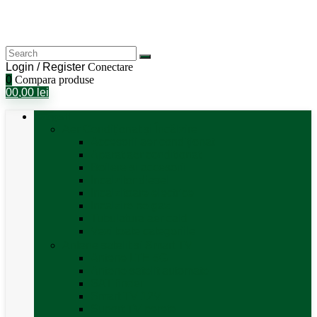
Login / Register
Conectare
0
Compara produse
0
0,00
lei
Categorii
Aer Condiționat și Încălzire
Accesorii aer condiționat
Aparat aer conditionat
Boilere și accesorii
Incalzitor diesel
Incalzitoare electrice
Incalzire pe gaz
Tubulatura aer cald
Vezi toate categoriile
Antene satelit si Smart TV
Antene LTE 5G
Antene satelit automate
SAT finder
Smart TV 12V
Suport TV perete