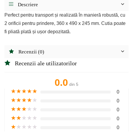
Descriere
Perfect pentru transport și realizată în manieră robustă, cu
2 orificii pentru prindere, 360 x 490 x 245 mm. Cutia poate
fi pliată plată și ușor depozitată.
Recenzii (0)
Recenzii ale utilizatorilor
0.0
din 5
★
★
★
★
★
0
★
★
★
★
★
0
★
★
★
★
★
0
★
★
★
★
★
0
★
★
★
★
★
0