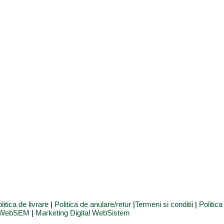
litica de livrare
|
Politica de anulare/retur
|
Termeni si conditii
|
Politic
e WebSEM
|
Marketing Digital WebSistem