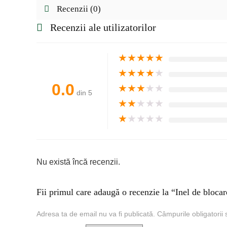
Recenzii (0)
Recenzii ale utilizatorilor
★
★
★
★
★
★
★
★
★
★
0.0
★
★
★
★
★
din 5
★
★
★
★
★
★
★
★
★
★
Nu există încă recenzii.
Fii primul care adaugă o recenzie la “Inel de bloca
Adresa ta de email nu va fi publicată.
Câmpurile obligatorii