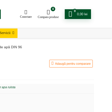
0
0
0,00
lei
Conectare
Compara produse
Servicii
i de apă DIN 96
Adaugă pentru comparare
 apa rulota