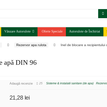
Vânzare Autorulote
Oferte Speciale
Autorulote de Închiriat
Rezervor apa rulota
Inel de blocare a recipientulu
 de apă DIN 96
Adaugă recenzie
25
Sisteme & instalatii sanitare (de apa)
Rezervor
21,28
lei