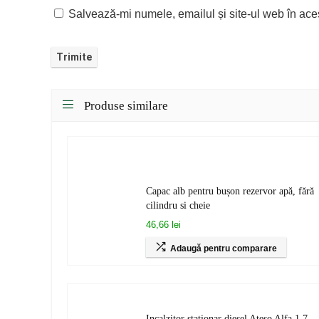
Salvează-mi numele, emailul și site-ul web în ace
Produse similare
Capac alb pentru bușon rezervor apă, fără
cilindru si cheie
46,66 lei
Adaugă pentru comparare
Incalzitor stationar diesel Ateso Alfa 1,7