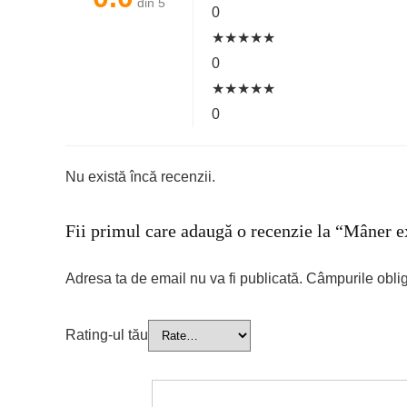
din 5
0
★
★
★
★
★
0
★
★
★
★
★
0
Nu există încă recenzii.
Fii primul care adaugă o recenzie la “Mâner 
Adresa ta de email nu va fi publicată.
Câmpurile oblig
Rating-ul tău