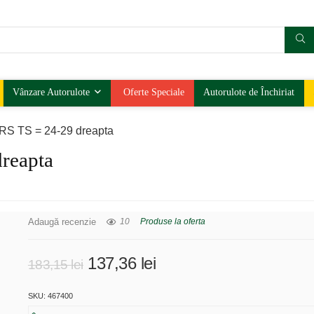
Vânzare Autorulote
Oferte Speciale
Autorulote de Închiriat
 RS TS = 24-29 dreapta
dreapta
Adaugă recenzie
10
Produse la oferta
Prețul
Prețul
137,36
lei
183,15
lei
inițial
curent
SKU: 467400
a
este: