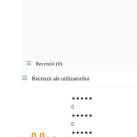
Recenzii (0)
Recenzii ale utilizatorilor
★
★
★
★
★
0
★
★
★
★
★
0
★
★
★
★
★
0.0