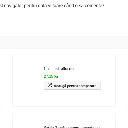
st navigator pentru data viitoare când o să comentez.
Led mini, albastru
27,15 lei
Adaugă pentru comparare
Set de 2 carlige pentru organizator