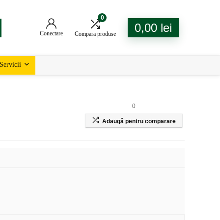
0
0,00
lei
Conectare
Compara produse
Servicii
0
Adaugă pentru comparare