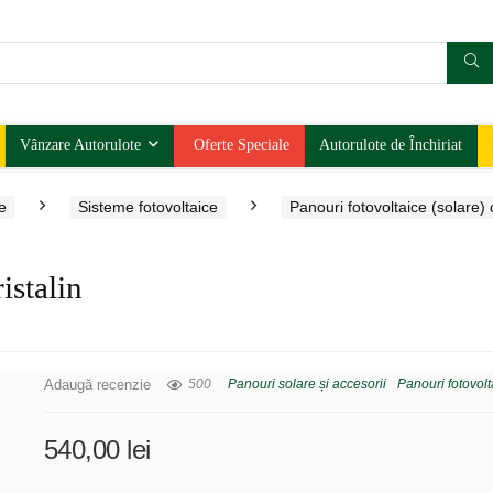
Vânzare Autorulote
Oferte Speciale
Autorulote de Închiriat
e
Sisteme fotovoltaice
Panouri fotovoltaice (solare)
istalin
Adaugă recenzie
500
Panouri solare și accesorii
Panouri fotovol
540,00
lei