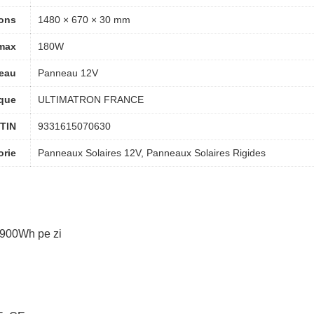
ons
1480 × 670 × 30 mm
max
180W
eau
Panneau 12V
que
ULTIMATRON FRANCE
TIN
9331615070630
orie
Panneaux Solaires 12V, Panneaux Solaires Rigides
 900Wh pe zi