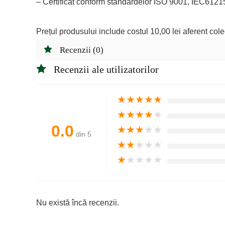
– Certificat conform standardelor ISO 9001, IEC6121
Prețul produsului include costul 10,00 lei aferent colect
Recenzii (0)
Recenzii ale utilizatorilor
★
★
★
★
★
★
★
★
★
★
0.0
★
★
★
★
★
din 5
★
★
★
★
★
★
★
★
★
★
Nu există încă recenzii.