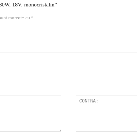
180W, 18V, monocristalin”
 sunt marcate cu
*