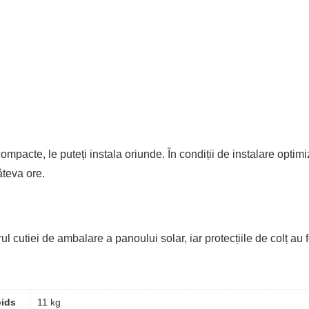
mpacte, le puteți instala oriunde. În condiții de instalare opti
âteva ore.
ul cutiei de ambalare a panoului solar, iar protecțiile de colț au 
ids
11 kg