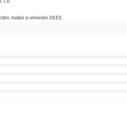
5, CE
ării, tratării și eliminării DEEE.