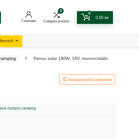
0
0
0,00
lei
Conectare
Compara produse
Servicii
 camping
Panou solar 180W, 18V, monocristalin
Adaugă pentru comparare
taice (solare) camping