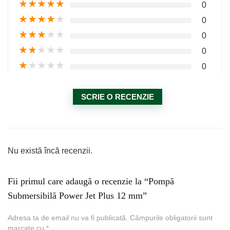
★
★
★
★
★
0
★
★
★
★
★
0
★
★
★
★
★
0
★
★
★
★
★
0
★
★
★
★
★
0
SCRIE O RECENZIE
Nu există încă recenzii.
Fii primul care adaugă o recenzie la “Pompă
Submersibilă Power Jet Plus 12 mm”
Adresa ta de email nu va fi publicată.
Câmpurile obligatorii sunt
marcate cu
*