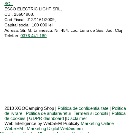
SOL
ESCO ELECTRIC LIGHT SRL,
CUI:
25604908,
Cod Fiscal:
J12/1161/2009,
Capital social
: 100 000 lei
Adresa:
Str. M. Eminescu, Nr. 454, Loc. Luna de Sus, Jud. Cluj
Telefon:
0376 441 180
2019 XGOCamping Shop |
Politica de confidentialitate
|
Politica
de livrare
|
Politica de anulare/retur
|
Termeni si conditii
|
Politica
de cookies
|
GDPR dashboard
|
Disclaimer
Web Intelligence by WebSEM Publicity
Marketing Online
WebSEM
|
Marketing Digital WebSistem