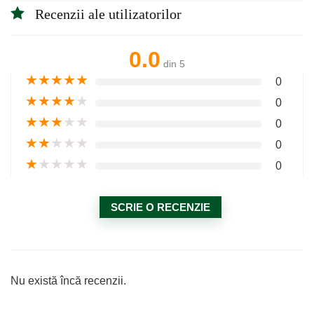
Recenzii ale utilizatorilor
0.0
din 5
★
★
★
★
★
0
★
★
★
★
★
0
★
★
★
★
★
0
★
★
★
★
★
0
★
★
★
★
★
0
SCRIE O RECENZIE
Nu există încă recenzii.