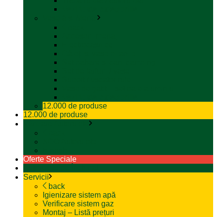
Trapa rulota / autorulota
Vezi toate categoriile
Veselă și Menaj
back
Accesorii menaj
Electrocasnice
Găleți și vase pliabile
Set pahare si cani camping
Set de farfurii / vase
Suport / uscator rufe
Vase de gatit – set oale aluminiu
Vezi toate categoriile
12.000 de produse
12.000 de produse
Vânzare Autorulote
back
XGO Autorulote
Elnagh
Oferte Speciale
Autorulote de Închiriat
Servicii
back
Igienizare sistem apă
Verificare sistem gaz
Montaj – Listă prețuri