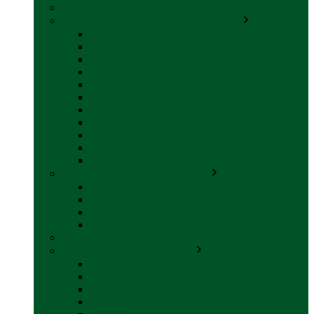
Produse resigilate
Sisteme & instalatii sanitare (de apa)
back
Alte accesorii apă
Baterie chiuveta (apa)
Casete WC și accesorii
Conducte și fittinguri
Obiecte sanitare baie
Pompe de apa
Rezervor apa rulota
Rezervor apa uzată
WC / toaleta ecologica portabila
Vezi toate categoriile
Soluții chimice și consumabile
back
Consumabile
Curățare exterioara
Vezi toate categoriile
Sporturi în natură
Trape, Ferestre si Accesorii
back
Accesorii ferestre
Accesorii trape
Ferestre