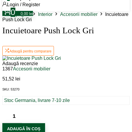
Login / Register
0
0,00
lei
Prima pagină
Interior
Accesorii mobilier
Incuietoare
Push Lock Gri
Incuietoare Push Lock Gri
Adaugă pentru comparare
Adaugă recenzie
1367
Accesorii mobilier
51,52
lei
SKU: 53270
Stoc Germania, livrare 7-10 zile
Cantitate
Incuietoare
Push
Lock
ADAUGĂ ÎN COȘ