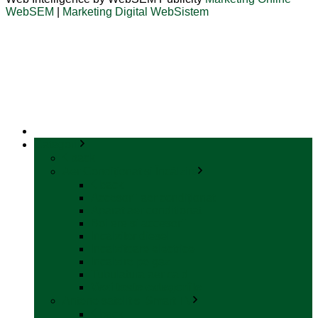
WebSEM
|
Marketing Digital WebSistem
Categorii
back
Aer Condiționat și Încălzire
back
Accesorii aer condiționat
Aparat aer conditionat
Boilere și accesorii
Incalzitor diesel
Incalzitoare electrice
Incalzire pe gaz
Tubulatura aer cald
Vezi toate categoriile
Antene satelit si Smart TV
back