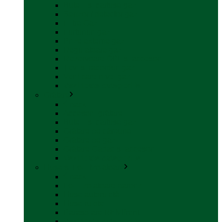
Butelii și cartușe gaz
Senzor / detector gaz
Filtre Gaz
Furtunuri gaz
Prize externe gaz
Regulatoare gaz
Rezervoare GPL și accesorii
Țevi și racorduri gaz
Verificare nivel gaz
Vezi toate categoriile
Grătare
back
Accesorii grătare
Butelii și cartușe gaz
Grătare pe cărbune
Grătare pe gaz
Grătare Cadac și accesorii
Vezi toate categoriile
Huse și Folii Izolatoare
back
Folii izolatoare parbriz
Huse autorulotă
Huse rulote
Parasolare REMIfront
Vezi toate categoriile