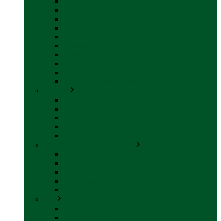
back
Baterii și accesorii
Cabluri și adaptoare
Leduri
Incărcătoare
Invertoare sinus modificat
Invertoare sinus pur
Panouri solare și accesorii
Ștechere 12V
Vezi toate categoriile
Exterior
back
Set rampe auto
Scara rulota
Suport bicicleta auto
Vezi toate categoriile
Frigidere și Lăzi Frigorifice
back
Frigidere
Lăzi frigorifice
Ventilatoare și grilaje exterior
Vezi toate categoriile
Gaz
back
Accesorii gaz