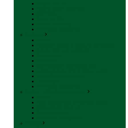
Antene LTE 5G
Antene satelit automate
SAT finder
Smart TV 12V
Suport TV perete
Vezi toate categoriile
Caroserie
back
Accesorii proțap și cuple de remorcare
Adezivi Sigilanți caroserie
Blocatori uși
Închizători
Inchizatoare / incuietoare usa
Lampa gabarit LED & stopuri rulota
Perne de aer autorulote
Uși vizitare
Vezi toate categoriile
Corturi Plafon Auto și Accesorii
back
Bare transversale universale (auto)
Cort auto (pe masina)
Suport biciclete
Vezi toate categoriile
Electrice