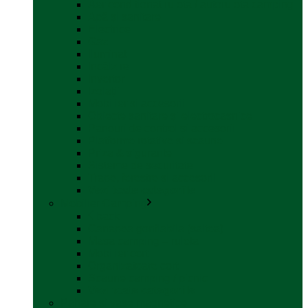
Aer conditionat rulota / autorulota camping
Apă și sanitare
Electrice
Gaz
Iluminat
Incălzire
Invertor
Izolații
Mobilier și accesorii
Obiecte sanitare și electrocasnice
Panouri de control și accesorii
Platforme rotative și scaune
Priza & sigurante
Sisteme de securitate
Trape, ferestre și accesorii
Vezi toate categoriile
Mobilier Camping
back
Canapea gonflabila (saltea)
Masa camping – rulota
Mobilier cort
Organizatoare cort
Scaune camping / picnic
Vezi toate categoriile
Pahare și vase magnetice