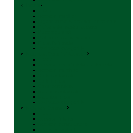
Interior
back
Accesorii mobilier
Organizatoare si accesorii depozitare
Picioare de masă și accesorii
Plase siguranță
Platforme rotative scaune
Protecție insecte
Vezi toate categoriile
Marchize, Corturi si Accesorii
back
Accesorii corturi rulote și autorulote
Accesorii marchize
Corturi autorulote
Corturi rulote
Covor cort rulota
Marchize autorulote
Marchize rulote
Vezi toate categoriile
Materiale Conversii
back
Accesorii interior
Accesorii pentru exterior
Adezivi și sigilanți