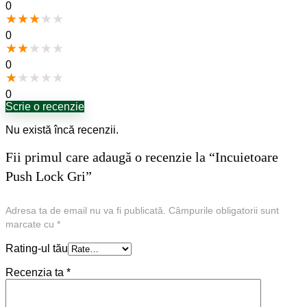
0
★
★
★
★
★
0
★
★
★
★
★
0
★
★
★
★
★
0
Scrie o recenzie
Nu există încă recenzii.
Fii primul care adaugă o recenzie la “Incuietoare
Push Lock Gri”
Adresa ta de email nu va fi publicată.
Câmpurile obligatorii sunt
marcate cu
*
Rating-ul tău
Recenzia ta
*