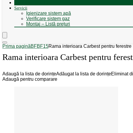
Autorulote de Închiriat
Servicii
Igienizare sistem apă
Verificare sistem gaz
Montaj – Listă prețuri
Prima pagină
BF
BF15
Rama interioara Carbest pentru ferest
Rama interioara Carbest pentru fer
Adaugă la lista de dorințe
Adăugat la lista de dorințe
Eliminat di
Adaugă pentru comparare