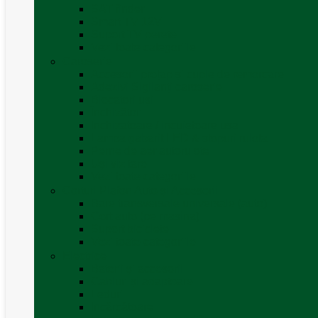
SAT finder
Smart TV 12V
Suport TV perete
Vezi toate categoriile
Caroserie
Accesorii proțap și cuple de remorcare
Adezivi Sigilanți caroserie
Blocatori uși
Închizători
Inchizatoare / incuietoare usa
Lampa gabarit LED & stopuri rulota
Perne de aer autorulote
Uși vizitare
Vezi toate categoriile
Corturi Plafon Auto și Accesorii
Bare transversale universale (auto)
Cort auto (pe masina)
Suport biciclete
Vezi toate categoriile
Electrice
Baterii și accesorii
Cabluri și adaptoare
Leduri
Incărcătoare