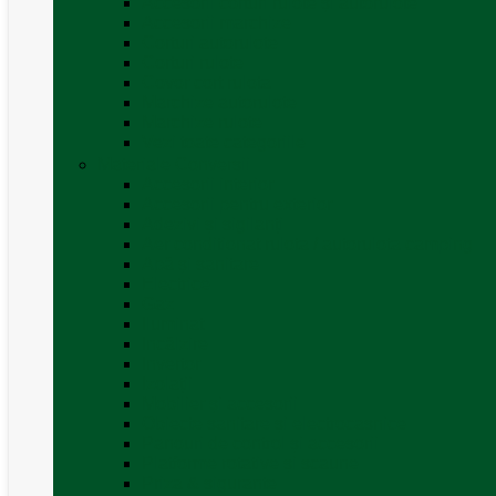
Accesorii corturi rulote și autorulote
Accesorii marchize
Corturi autorulote
Corturi rulote
Covor cort rulota
Marchize autorulote
Marchize rulote
Vezi toate categoriile
Materiale Conversii
Accesorii interior
Accesorii pentru exterior
Adezivi și sigilanți
Aer conditionat rulota / autorulota camping
Apă și sanitare
Electrice
Gaz
Iluminat
Incălzire
Invertor
Izolații
Mobilier și accesorii
Obiecte sanitare și electrocasnice
Panouri de control și accesorii
Platforme rotative și scaune
Priza & sigurante