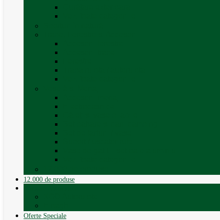
Curățare exterioara
Vezi toate categoriile
Sporturi în natură
Trape, Ferestre si Accesorii
Accesorii ferestre
Accesorii trape
Ferestre
Trapa rulota / autorulota
Vezi toate categoriile
Veselă și Menaj
Accesorii menaj
Electrocasnice
Găleți și vase pliabile
Set pahare si cani camping
Set de farfurii / vase
Suport / uscator rufe
Vase de gatit – set oale aluminiu
Vezi toate categoriile
12.000 de produse
12.000 de produse
Vânzare Autorulote
XGO Autorulote
Elnagh
Oferte Speciale