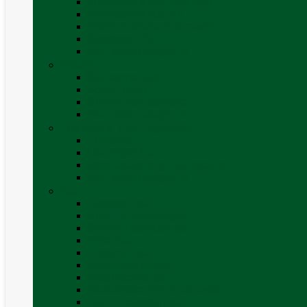
Invertoare sinus modificat
Invertoare sinus pur
Panouri solare și accesorii
Ștechere 12V
Vezi toate categoriile
Exterior
Set rampe auto
Scara rulota
Suport bicicleta auto
Vezi toate categoriile
Frigidere și Lăzi Frigorifice
Frigidere
Lăzi frigorifice
Ventilatoare și grilaje exterior
Vezi toate categoriile
Gaz
Accesorii gaz
Butelii și cartușe gaz
Senzor / detector gaz
Filtre Gaz
Furtunuri gaz
Prize externe gaz
Regulatoare gaz
Rezervoare GPL și accesorii
Țevi și racorduri gaz