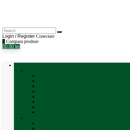
Login / Register
Conectare
0
Compara produse
0
0,00
lei
Categorii
Aer Condiționat și Încălzire
Accesorii aer condiționat
Aparat aer conditionat
Boilere și accesorii
Incalzitor diesel
Incalzitoare electrice
Incalzire pe gaz
Tubulatura aer cald
Vezi toate categoriile
Antene satelit si Smart TV
Antene LTE 5G
Antene satelit automate