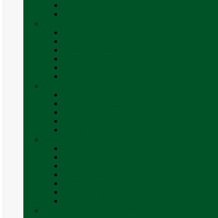
Verificare nivel gaz
Vezi toate categoriile
Grătare
Accesorii grătare
Butelii și cartușe gaz
Grătare pe cărbune
Grătare pe gaz
Grătare Cadac și accesorii
Vezi toate categoriile
Huse și Folii Izolatoare
Folii izolatoare parbriz
Huse autorulotă
Huse rulote
Parasolare REMIfront
Vezi toate categoriile
Interior
Accesorii mobilier
Organizatoare si accesorii depozitare
Picioare de masă și accesorii
Plase siguranță
Platforme rotative scaune
Protecție insecte
Vezi toate categoriile
Marchize, Corturi si Accesorii