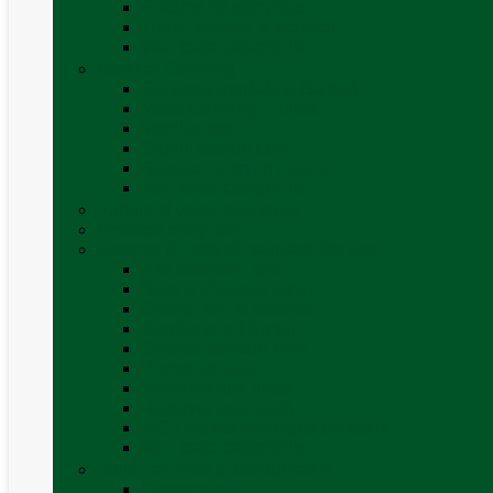
Sisteme de securitate
Trape, ferestre și accesorii
Vezi toate categoriile
Mobilier Camping
Canapea gonflabila (saltea)
Masa camping – rulota
Mobilier cort
Organizatoare cort
Scaune camping / picnic
Vezi toate categoriile
Pahare și vase magnetice
Produse resigilate
Sisteme & instalatii sanitare (de apa)
Alte accesorii apă
Baterie chiuveta (apa)
Casete WC și accesorii
Conducte și fittinguri
Obiecte sanitare baie
Pompe de apa
Rezervor apa rulota
Rezervor apa uzată
WC / toaleta ecologica portabila
Vezi toate categoriile
Soluții chimice și consumabile
Consumabile