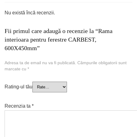
Nu există încă recenzii.
Fii primul care adaugă o recenzie la “Rama
interioara pentru ferestre CARBEST,
600X450mm”
Adresa ta de email nu va fi publicată.
Câmpurile obligatorii sunt
marcate cu
*
Rating-ul tău
Recenzia ta
*