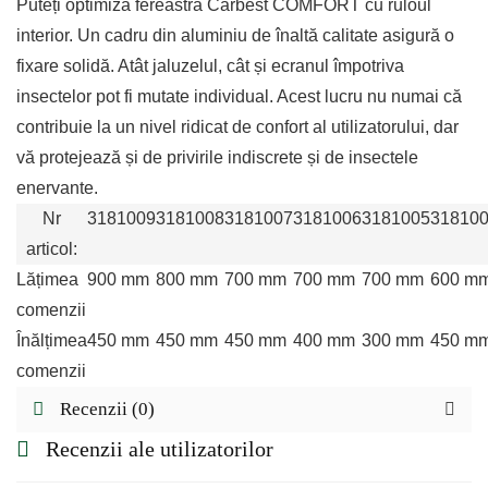
Puteți optimiza fereastra Carbest COMFORT cu ruloul
interior. Un cadru din aluminiu de înaltă calitate asigură o
fixare solidă. Atât jaluzelul, cât și ecranul împotriva
insectelor pot fi mutate individual. Acest lucru nu numai că
contribuie la un nivel ridicat de confort al utilizatorului, dar
vă protejează și de privirile indiscrete și de insectele
enervante.
Nr
3181009
3181008
3181007
3181006
3181005
31810
articol:
Lățimea
900 mm
800 mm
700 mm
700 mm
700 mm
600 m
comenzii
Înălțimea
450 mm
450 mm
450 mm
400 mm
300 mm
450 m
comenzii
Recenzii (0)
Recenzii ale utilizatorilor