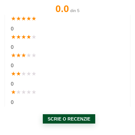
0.0
din 5
★
★
★
★
★
0
★
★
★
★
★
0
★
★
★
★
★
0
★
★
★
★
★
0
★
★
★
★
★
0
SCRIE O RECENZIE