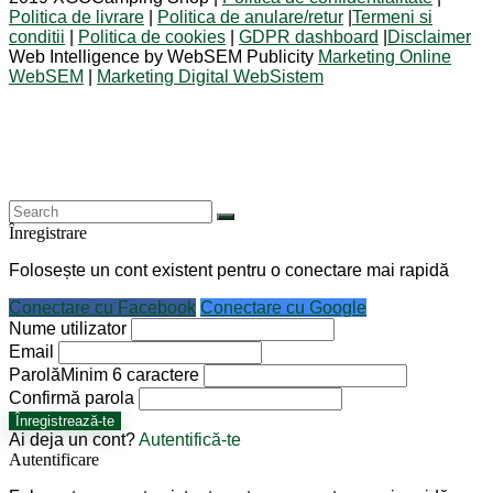
Politica de livrare
|
Politica de anulare/retur
|
Termeni si
conditii
|
Politica de cookies
|
GDPR dashboard
|
Disclaimer
Web Intelligence by WebSEM Publicity
Marketing Online
WebSEM
|
Marketing Digital WebSistem
Înregistrare
Folosește un cont existent pentru o conectare mai rapidă
Conectare cu Facebook
Conectare cu Google
Nume utilizator
Email
Parolă
Minim 6 caractere
Confirmă parola
Înregistrează-te
Ai deja un cont?
Autentifică-te
Autentificare