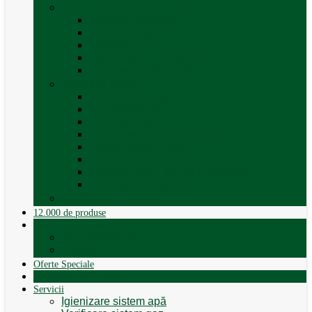
Trape, Ferestre si Accesorii
Accesorii ferestre
Accesorii trape
Ferestre
Trapa rulota / autorulota
Vezi toate categoriile
Veselă și Menaj
Accesorii menaj
Electrocasnice
Găleți și vase pliabile
Set pahare si cani camping
Set de farfurii / vase
Suport / uscator rufe
Vase de gatit – set oale aluminiu
Vezi toate categoriile
12.000 de produse
12.000 de produse
Vânzare Autorulote
XGO Autorulote
Elnagh
Oferte Speciale
Autorulote de Închiriat
Servicii
Igienizare sistem apă