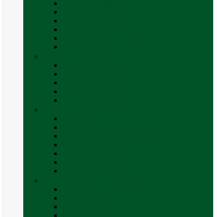
Accesorii grătare
Butelii și cartușe gaz
Grătare pe cărbune
Grătare pe gaz
Grătare Cadac și accesorii
Vezi toate categoriile
Huse și Folii Izolatoare
Folii izolatoare parbriz
Huse autorulotă
Huse rulote
Parasolare REMIfront
Vezi toate categoriile
Interior
Accesorii mobilier
Organizatoare si accesorii depozitare
Picioare de masă și accesorii
Plase siguranță
Platforme rotative scaune
Protecție insecte
Vezi toate categoriile
Marchize, Corturi si Accesorii
Accesorii corturi rulote și autorulote
Accesorii marchize
Corturi autorulote
Corturi rulote