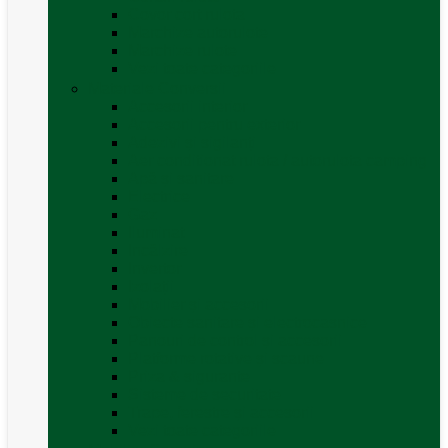
Covor cort rulota
Marchize autorulote
Marchize rulote
Vezi toate categoriile
Materiale Conversii
Accesorii interior
Accesorii pentru exterior
Adezivi și sigilanți
Aer conditionat rulota / autorulota camping
Apă și sanitare
Electrice
Gaz
Iluminat
Incălzire
Invertor
Izolații
Mobilier și accesorii
Obiecte sanitare și electrocasnice
Panouri de control și accesorii
Platforme rotative și scaune
Priza & sigurante
Sisteme de securitate
Trape, ferestre și accesorii
Vezi toate categoriile