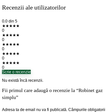
Recenzii ale utilizatorilor
0.0
din 5
★
★
★
★
★
0
★
★
★
★
★
0
★
★
★
★
★
0
★
★
★
★
★
0
★
★
★
★
★
0
Scrie o recenzie
Nu există încă recenzii.
Fii primul care adaugă o recenzie la “Robinet gaz
simplu”
Adresa ta de email nu va fi publicată.
Câmpurile obligatorii