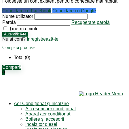
Folosește un cont existent pentru o conectare mai rapidă
Conectare cu Facebook
Conectare cu Google
Nume utilizator
Parolă
Recuperare parolă
Ține-mă minte
Autentifică-te
Nu ai cont?
Înregistrează-te
Compară produse
Total (
0
)
Compară
0
Aer Condiționat și Încălzire
Accesorii aer condiționat
Aparat aer conditionat
Boilere și accesorii
Incalzitor diesel