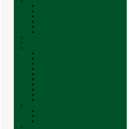
Mobilier Camping
Canapea gonflabila (saltea)
Masa camping – rulota
Mobilier cort
Organizatoare cort
Scaune camping / picnic
Vezi toate categoriile
Pahare și vase magnetice
Produse resigilate
Sisteme & instalatii sanitare (de apa)
Alte accesorii apă
Baterie chiuveta (apa)
Casete WC și accesorii
Conducte și fittinguri
Obiecte sanitare baie
Pompe de apa
Rezervor apa rulota
Rezervor apa uzată
WC / toaleta ecologica portabila
Vezi toate categoriile
Soluții chimice și consumabile
Consumabile
Curățare exterioara
Vezi toate categoriile
Sporturi în natură