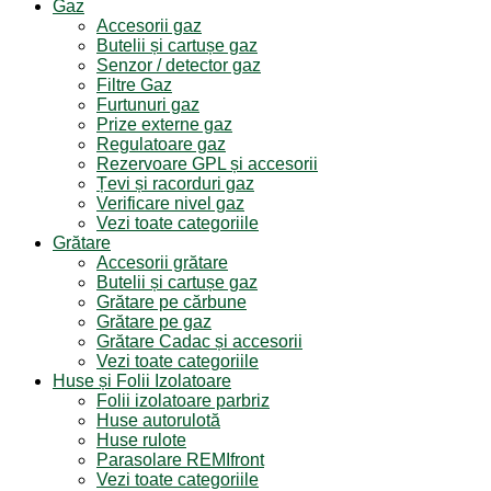
Gaz
Accesorii gaz
Butelii și cartușe gaz
Senzor / detector gaz
Filtre Gaz
Furtunuri gaz
Prize externe gaz
Regulatoare gaz
Rezervoare GPL și accesorii
Țevi și racorduri gaz
Verificare nivel gaz
Vezi toate categoriile
Grătare
Accesorii grătare
Butelii și cartușe gaz
Grătare pe cărbune
Grătare pe gaz
Grătare Cadac și accesorii
Vezi toate categoriile
Huse și Folii Izolatoare
Folii izolatoare parbriz
Huse autorulotă
Huse rulote
Parasolare REMIfront
Vezi toate categoriile