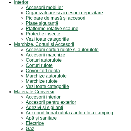
Interior
Accesorii mobilier
Organizatoare si accesorii depozitare
Picioare de masă și accesorii
Plase siguranță
Platforme rotative scaune
Protecție insecte
Vezi toate categoriile
Marchize, Corturi si Accesorii
Accesorii corturi rulote și autorulote
Accesorii marchize
Corturi autorulote
Corturi rulote
Covor cort rulota
Marchize autorulote
Marchize rulote
Vezi toate categoriile
Materiale Conversii
Accesorii interior
Accesorii pentru exterior
Adezivi și sigilanți
Aer conditionat rulota / autorulota camping
Apă și sanitare
Electrice
Gaz