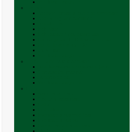
Vezi toate categoriile
Caroserie
Accesorii proțap și cuple de remorcare
Adezivi Sigilanți caroserie
Blocatori uși
Închizători
Inchizatoare / incuietoare usa
Lampa gabarit LED & stopuri rulota
Perne de aer autorulote
Uși vizitare
Vezi toate categoriile
Corturi Plafon Auto și Accesorii
Bare transversale universale (auto)
Cort auto (pe masina)
Suport biciclete
Vezi toate categoriile
Electrice
Baterii și accesorii
Cabluri și adaptoare
Leduri
Incărcătoare
Invertoare sinus modificat
Invertoare sinus pur
Panouri solare și accesorii
Ștechere 12V