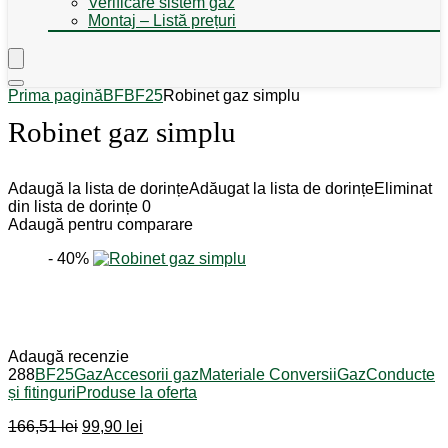
Verificare sistem gaz
Montaj – Listă prețuri
Prima pagină
BF
BF25
Robinet gaz simplu
Robinet gaz simplu
Adaugă la lista de dorințe
Adăugat la lista de dorințe
Eliminat
din lista de dorințe
0
Adaugă pentru comparare
- 40%
Adaugă recenzie
288
BF25
Gaz
Accesorii gaz
Materiale Conversii
Gaz
Conducte
și fitinguri
Produse la oferta
Prețul
Prețul
166,51
lei
99,90
lei
inițial
curent