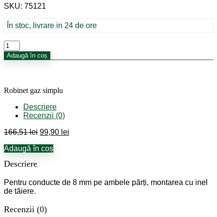
SKU: 75121
a
este:
fost:
99,90 lei.
166,51 lei.
În stoc, livrare in 24 de ore
Cantitate
Robinet
Adaugă în coș
gaz
simplu
Robinet gaz simplu
Descriere
Recenzii (0)
Prețul
Prețul
166,51
lei
99,90
lei
inițial
curent
Adaugă în coș
a
este:
fost:
99,90 lei.
Descriere
166,51 lei.
Pentru conducte de 8 mm pe ambele părți, montarea cu inel
de tăiere.
Recenzii (0)