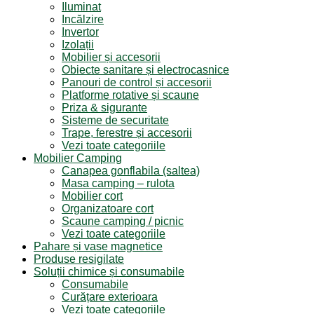
Iluminat
Incălzire
Invertor
Izolații
Mobilier și accesorii
Obiecte sanitare și electrocasnice
Panouri de control și accesorii
Platforme rotative și scaune
Priza & sigurante
Sisteme de securitate
Trape, ferestre și accesorii
Vezi toate categoriile
Mobilier Camping
Canapea gonflabila (saltea)
Masa camping – rulota
Mobilier cort
Organizatoare cort
Scaune camping / picnic
Vezi toate categoriile
Pahare și vase magnetice
Produse resigilate
Soluții chimice și consumabile
Consumabile
Curățare exterioara
Vezi toate categoriile