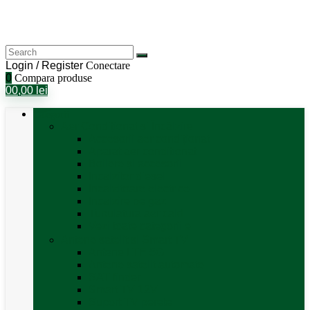
Login / Register
Conectare
0
Compara produse
0
0,00
lei
Categorii
Aer Condiționat și Încălzire
Accesorii aer condiționat
Aparat aer conditionat
Boilere și accesorii
Incalzitor diesel
Incalzitoare electrice
Incalzire pe gaz
Tubulatura aer cald
Vezi toate categoriile
Antene satelit si Smart TV
Antene LTE 5G
Antene satelit automate
SAT finder
Smart TV 12V
Suport TV perete