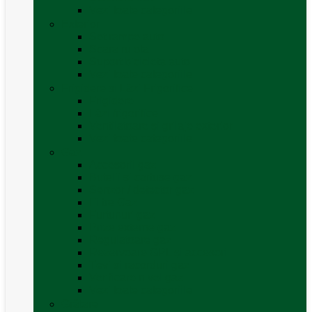
Vezi toate categoriile
Exterior
Set rampe auto
Scara rulota
Suport bicicleta auto
Vezi toate categoriile
Frigidere și Lăzi Frigorifice
Frigidere
Lăzi frigorifice
Ventilatoare și grilaje exterior
Vezi toate categoriile
Gaz
Accesorii gaz
Butelii și cartușe gaz
Senzor / detector gaz
Filtre Gaz
Furtunuri gaz
Prize externe gaz
Regulatoare gaz
Rezervoare GPL și accesorii
Țevi și racorduri gaz
Verificare nivel gaz
Vezi toate categoriile
Grătare