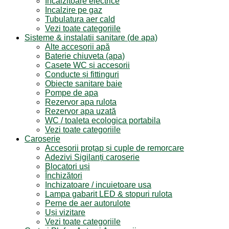
Incalzitoare electrice
Incalzire pe gaz
Tubulatura aer cald
Vezi toate categoriile
Sisteme & instalatii sanitare (de apa)
Alte accesorii apă
Baterie chiuveta (apa)
Casete WC și accesorii
Conducte și fittinguri
Obiecte sanitare baie
Pompe de apa
Rezervor apa rulota
Rezervor apa uzată
WC / toaleta ecologica portabila
Vezi toate categoriile
Caroserie
Accesorii proțap și cuple de remorcare
Adezivi Sigilanți caroserie
Blocatori uși
Închizători
Inchizatoare / incuietoare usa
Lampa gabarit LED & stopuri rulota
Perne de aer autorulote
Uși vizitare
Vezi toate categoriile