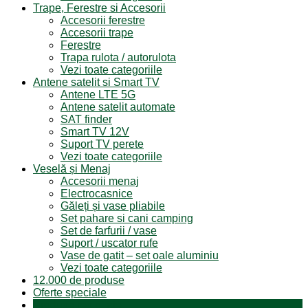
Trape, Ferestre si Accesorii
Accesorii ferestre
Accesorii trape
Ferestre
Trapa rulota / autorulota
Vezi toate categoriile
Antene satelit si Smart TV
Antene LTE 5G
Antene satelit automate
SAT finder
Smart TV 12V
Suport TV perete
Vezi toate categoriile
Veselă și Menaj
Accesorii menaj
Electrocasnice
Găleți și vase pliabile
Set pahare si cani camping
Set de farfurii / vase
Suport / uscator rufe
Vase de gatit – set oale aluminiu
Vezi toate categoriile
12.000 de produse
Oferte speciale
Produse resigilate