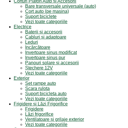
Corturi Plafon Auto și Accesorii
Bare transversale universale (auto)
Cort auto (pe masina)
Suport biciclete
Vezi toate categoriile
Electrice
Baterii și accesorii
Cabluri și adaptoare
Leduri
Incărcătoare
Invertoare sinus modificat
Invertoare sinus pur
Panouri solare și accesorii
Ștechere 12V
Vezi toate categoriile
Exterior
Set rampe auto
Scara rulota
Suport bicicleta auto
Vezi toate categoriile
Frigidere și Lăzi Frigorifice
Frigidere
Lăzi frigorifice
Ventilatoare și grilaje exterior
Vezi toate categoriile