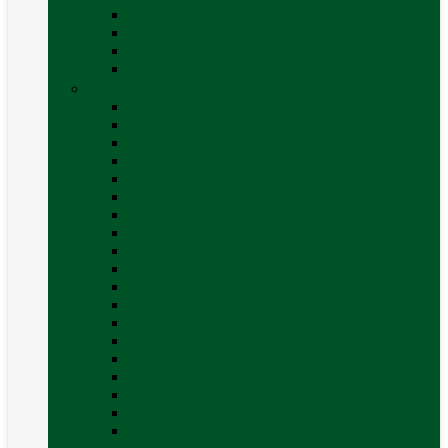
Covor cort rulota
Marchize autorulote
Marchize rulote
Vezi toate categoriile
Materiale Conversii
Accesorii interior
Accesorii pentru exterior
Adezivi și sigilanți
Aer conditionat rulota / autorulota camping
Apă și sanitare
Electrice
Gaz
Iluminat
Incălzire
Invertor
Izolații
Mobilier și accesorii
Obiecte sanitare și electrocasnice
Panouri de control și accesorii
Platforme rotative și scaune
Priza & sigurante
Sisteme de securitate
Trape, ferestre și accesorii
Vezi toate categoriile