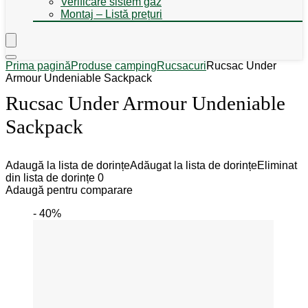
Verificare sistem gaz
Montaj – Listă prețuri
Prima pagină
Produse camping
Rucsacuri
Rucsac Under
Armour Undeniable Sackpack
Rucsac Under Armour Undeniable
Sackpack
Adaugă la lista de dorințe
Adăugat la lista de dorințe
Eliminat
din lista de dorințe
0
Adaugă pentru comparare
- 40%