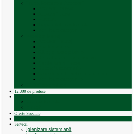
Trape, Ferestre si Accesorii
Accesorii ferestre
Accesorii trape
Ferestre
Trapa rulota / autorulota
Vezi toate categoriile
Veselă și Menaj
Accesorii menaj
Electrocasnice
Găleți și vase pliabile
Set pahare si cani camping
Set de farfurii / vase
Suport / uscator rufe
Vase de gatit – set oale aluminiu
Vezi toate categoriile
12.000 de produse
12.000 de produse
Vânzare Autorulote
XGO Autorulote
Elnagh
Oferte Speciale
Autorulote de Închiriat
Servicii
Igienizare sistem apă