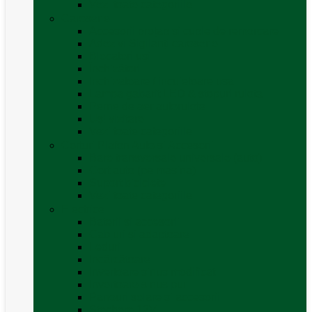
Vezi toate categoriile
Caroserie
Accesorii proțap și cuple de remorcare
Adezivi Sigilanți caroserie
Blocatori uși
Închizători
Inchizatoare / incuietoare usa
Lampa gabarit LED & stopuri rulota
Perne de aer autorulote
Uși vizitare
Vezi toate categoriile
Corturi Plafon Auto și Accesorii
Bare transversale universale (auto)
Cort auto (pe masina)
Suport biciclete
Vezi toate categoriile
Electrice
Baterii și accesorii
Cabluri și adaptoare
Leduri
Incărcătoare
Invertoare sinus modificat
Invertoare sinus pur
Panouri solare și accesorii
Ștechere 12V