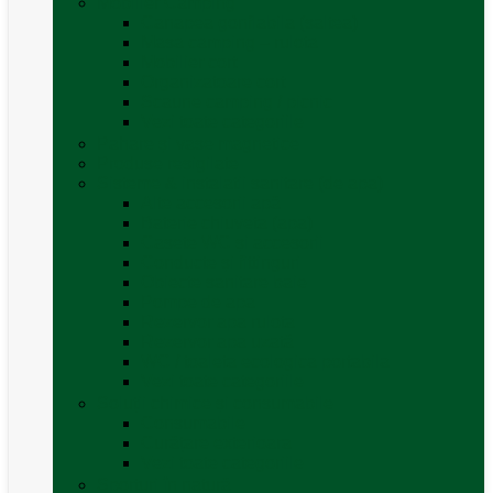
Mobilier Camping
Canapea gonflabila (saltea)
Masa camping – rulota
Mobilier cort
Organizatoare cort
Scaune camping / picnic
Vezi toate categoriile
Pahare și vase magnetice
Produse resigilate
Sisteme & instalatii sanitare (de apa)
Alte accesorii apă
Baterie chiuveta (apa)
Casete WC și accesorii
Conducte și fittinguri
Obiecte sanitare baie
Pompe de apa
Rezervor apa rulota
Rezervor apa uzată
WC / toaleta ecologica portabila
Vezi toate categoriile
Soluții chimice și consumabile
Consumabile
Curățare exterioara
Vezi toate categoriile
Sporturi în natură