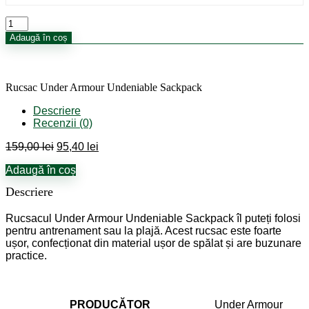
Cantitate
Rucsac
Adaugă în coș
Under
Armour
Undeniable
Sackpack
Rucsac Under Armour Undeniable Sackpack
Descriere
Recenzii (0)
Prețul
Prețul
159,00
lei
95,40
lei
inițial
curent
Adaugă în coș
a
este:
fost:
95,40 lei.
Descriere
159,00 lei.
Rucsacul Under Armour Undeniable Sackpack îl puteți folosi
pentru antrenament sau la plajă. Acest rucsac este foarte
ușor, confecționat din material ușor de spălat și are buzunare
practice.
PRODUCĂTOR
Under Armour