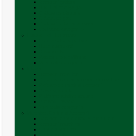
Accesorii grătare
Butelii și cartușe gaz
Grătare pe cărbune
Grătare pe gaz
Grătare Cadac și accesorii
Vezi toate categoriile
Huse și Folii Izolatoare
Folii izolatoare parbriz
Huse autorulotă
Huse rulote
Parasolare REMIfront
Vezi toate categoriile
Interior
Accesorii mobilier
Organizatoare si accesorii depozitare
Picioare de masă și accesorii
Plase siguranță
Platforme rotative scaune
Protecție insecte
Vezi toate categoriile
Marchize, Corturi si Accesorii
Accesorii corturi rulote și autorulote
Accesorii marchize
Corturi autorulote
Corturi rulote