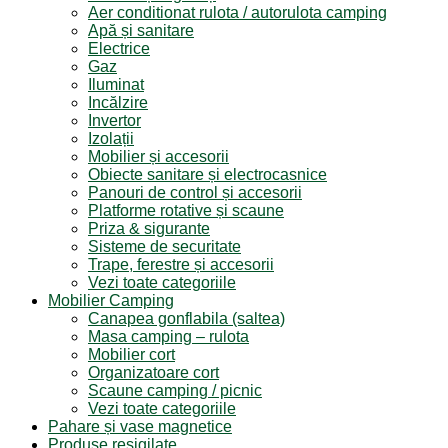
Aer conditionat rulota / autorulota camping
Apă și sanitare
Electrice
Gaz
Iluminat
Incălzire
Invertor
Izolații
Mobilier și accesorii
Obiecte sanitare și electrocasnice
Panouri de control și accesorii
Platforme rotative și scaune
Priza & sigurante
Sisteme de securitate
Trape, ferestre și accesorii
Vezi toate categoriile
Mobilier Camping
Canapea gonflabila (saltea)
Masa camping – rulota
Mobilier cort
Organizatoare cort
Scaune camping / picnic
Vezi toate categoriile
Pahare și vase magnetice
Produse resigilate