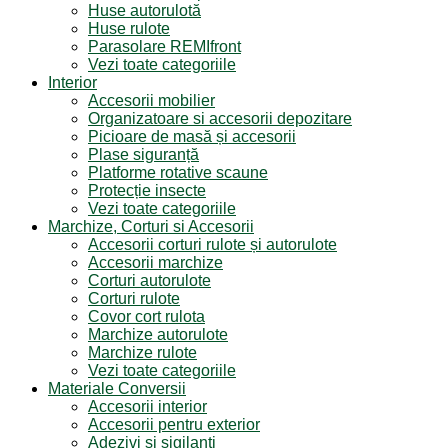
Huse autorulotă
Huse rulote
Parasolare REMIfront
Vezi toate categoriile
Interior
Accesorii mobilier
Organizatoare si accesorii depozitare
Picioare de masă și accesorii
Plase siguranță
Platforme rotative scaune
Protecție insecte
Vezi toate categoriile
Marchize, Corturi si Accesorii
Accesorii corturi rulote și autorulote
Accesorii marchize
Corturi autorulote
Corturi rulote
Covor cort rulota
Marchize autorulote
Marchize rulote
Vezi toate categoriile
Materiale Conversii
Accesorii interior
Accesorii pentru exterior
Adezivi și sigilanți