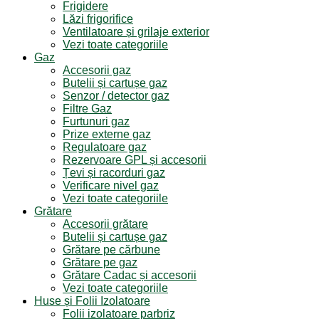
Frigidere
Lăzi frigorifice
Ventilatoare și grilaje exterior
Vezi toate categoriile
Gaz
Accesorii gaz
Butelii și cartușe gaz
Senzor / detector gaz
Filtre Gaz
Furtunuri gaz
Prize externe gaz
Regulatoare gaz
Rezervoare GPL și accesorii
Țevi și racorduri gaz
Verificare nivel gaz
Vezi toate categoriile
Grătare
Accesorii grătare
Butelii și cartușe gaz
Grătare pe cărbune
Grătare pe gaz
Grătare Cadac și accesorii
Vezi toate categoriile
Huse și Folii Izolatoare
Folii izolatoare parbriz