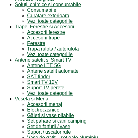
Soluții chimice și consumabile
Consumabile
Curățare exterioara
Vezi toate categoriile
Trape, Ferestre si Accesorii
Accesorii ferestre
Accesorii trape
Ferestre
Trapa rulota / autorulota
Vezi toate categoriile
Antene satelit si Smart TV
Antene LTE 5G
Antene satelit automate
SAT finder
Smart TV 12V
Suport TV perete
Vezi toate categoriile
Veselă și Menaj
Accesorii menaj
Electrocasnice
Găleți și vase pliabile
Set pahare si cani camping
Set de farfurii / vase
Suport / uscator rufe
Vase de gatit – set oale aluminiu