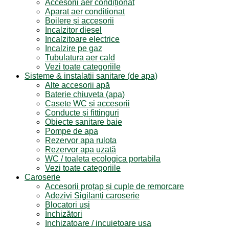
Accesorii aer condiționat
Aparat aer conditionat
Boilere și accesorii
Incalzitor diesel
Incalzitoare electrice
Incalzire pe gaz
Tubulatura aer cald
Vezi toate categoriile
Sisteme & instalatii sanitare (de apa)
Alte accesorii apă
Baterie chiuveta (apa)
Casete WC și accesorii
Conducte și fittinguri
Obiecte sanitare baie
Pompe de apa
Rezervor apa rulota
Rezervor apa uzată
WC / toaleta ecologica portabila
Vezi toate categoriile
Caroserie
Accesorii proțap și cuple de remorcare
Adezivi Sigilanți caroserie
Blocatori uși
Închizători
Inchizatoare / incuietoare usa