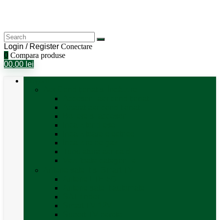
Login / Register
Conectare
0
Compara produse
0
0,00
lei
Categorii
Aer Condiționat și Încălzire
Accesorii aer condiționat
Aparat aer conditionat
Boilere și accesorii
Incalzitor diesel
Incalzitoare electrice
Incalzire pe gaz
Tubulatura aer cald
Vezi toate categoriile
Antene satelit si Smart TV
Antene LTE 5G
Antene satelit automate
SAT finder
Smart TV 12V
Suport TV perete