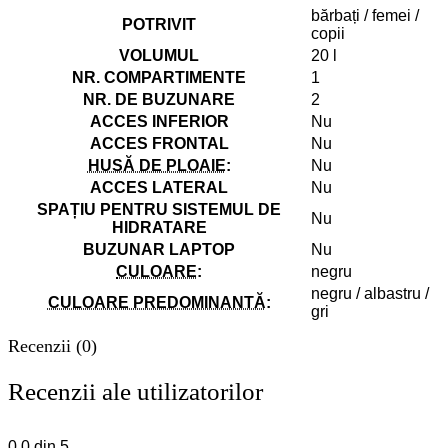
bărbați / femei /
POTRIVIT
copii
VOLUMUL
20 l
NR. COMPARTIMENTE
1
NR. DE BUZUNARE
2
ACCES INFERIOR
Nu
ACCES FRONTAL
Nu
HUSĂ DE PLOAIE
:
Nu
ACCES LATERAL
Nu
SPAȚIU PENTRU SISTEMUL DE
Nu
HIDRATARE
BUZUNAR LAPTOP
Nu
CULOARE
:
negru
negru / albastru /
CULOARE PREDOMINANTĂ
:
gri
Recenzii (0)
Recenzii ale utilizatorilor
0.0
din 5