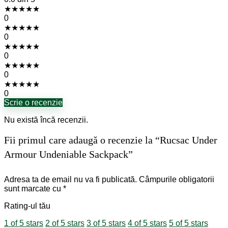
★
★
★
★
★
0
★
★
★
★
★
0
★
★
★
★
★
0
★
★
★
★
★
0
★
★
★
★
★
0
Scrie o recenzie
Nu există încă recenzii.
Fii primul care adaugă o recenzie la “Rucsac Under
Armour Undeniable Sackpack”
Adresa ta de email nu va fi publicată.
Câmpurile obligatorii
sunt marcate cu
*
Rating-ul tău
1 of 5 stars
2 of 5 stars
3 of 5 stars
4 of 5 stars
5 of 5 stars