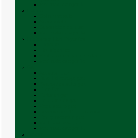
Vezi toate categoriile
Exterior
Set rampe auto
Scara rulota
Suport bicicleta auto
Vezi toate categoriile
Frigidere și Lăzi Frigorifice
Frigidere
Lăzi frigorifice
Ventilatoare și grilaje exterior
Vezi toate categoriile
Gaz
Accesorii gaz
Butelii și cartușe gaz
Senzor / detector gaz
Filtre Gaz
Furtunuri gaz
Prize externe gaz
Regulatoare gaz
Rezervoare GPL și accesorii
Țevi și racorduri gaz
Verificare nivel gaz
Vezi toate categoriile
Grătare