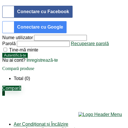
Conectare cu Facebook
Conectare cu Google
Nume utilizator
Parolă
Recuperare parolă
Ține-mă minte
Autentifică-te
Nu ai cont?
Înregistrează-te
Compară produse
Total (
0
)
Compară
0
Aer Condiționat și Încălzire