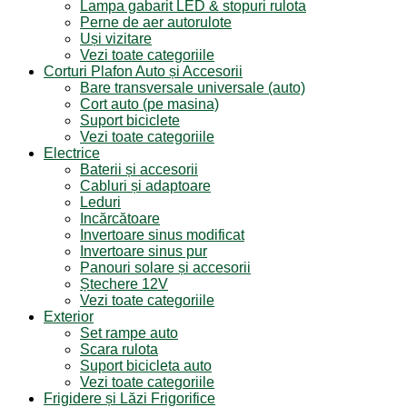
Lampa gabarit LED & stopuri rulota
Perne de aer autorulote
Uși vizitare
Vezi toate categoriile
Corturi Plafon Auto și Accesorii
Bare transversale universale (auto)
Cort auto (pe masina)
Suport biciclete
Vezi toate categoriile
Electrice
Baterii și accesorii
Cabluri și adaptoare
Leduri
Incărcătoare
Invertoare sinus modificat
Invertoare sinus pur
Panouri solare și accesorii
Ștechere 12V
Vezi toate categoriile
Exterior
Set rampe auto
Scara rulota
Suport bicicleta auto
Vezi toate categoriile
Frigidere și Lăzi Frigorifice