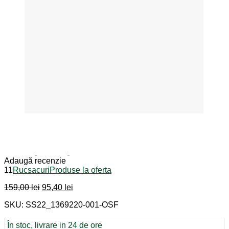
Adaugă recenzie
11
Rucsacuri
Produse la oferta
Prețul
Prețul
159,00
lei
95,40
lei
inițial
curent
SKU: SS22_1369220-001-OSF
a
este:
fost:
95,40 lei.
159,00 lei.
În stoc, livrare in 24 de ore