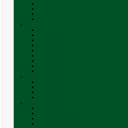
SAT finder
Smart TV 12V
Suport TV perete
Vezi toate categoriile
Caroserie
Accesorii proțap și cuple de remorcare
Adezivi Sigilanți caroserie
Blocatori uși
Închizători
Inchizatoare / incuietoare usa
Lampa gabarit LED & stopuri rulota
Perne de aer autorulote
Uși vizitare
Vezi toate categoriile
Corturi Plafon Auto și Accesorii
Bare transversale universale (auto)
Cort auto (pe masina)
Suport biciclete
Vezi toate categoriile
Electrice
Baterii și accesorii
Cabluri și adaptoare
Leduri
Incărcătoare