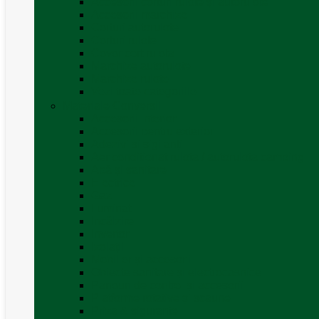
Accesorii corturi rulote și autorulote
Accesorii marchize
Corturi autorulote
Corturi rulote
Covor cort rulota
Marchize autorulote
Marchize rulote
Vezi toate categoriile
Materiale Conversii
Accesorii interior
Accesorii pentru exterior
Adezivi și sigilanți
Aer conditionat rulota / autorulota camping
Apă și sanitare
Electrice
Gaz
Iluminat
Incălzire
Invertor
Izolații
Mobilier și accesorii
Obiecte sanitare și electrocasnice
Panouri de control și accesorii
Platforme rotative și scaune
Priza & sigurante