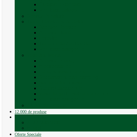
Curățare exterioara
Vezi toate categoriile
Sporturi în natură
Trape, Ferestre si Accesorii
Accesorii ferestre
Accesorii trape
Ferestre
Trapa rulota / autorulota
Vezi toate categoriile
Veselă și Menaj
Accesorii menaj
Electrocasnice
Găleți și vase pliabile
Set pahare si cani camping
Set de farfurii / vase
Suport / uscator rufe
Vase de gatit – set oale aluminiu
Vezi toate categoriile
12.000 de produse
12.000 de produse
Vânzare Autorulote
XGO Autorulote
Elnagh
Oferte Speciale