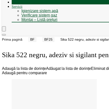
Autorulote de Închiriat
Servicii
Igienizare sistem apă
Verificare sistem gaz
Montaj – Listă prețuri
Prima pagină
BF
BF25
Sika 522 negru, adeziv si sigilan
Sika 522 negru, adeziv si sigilant pen
Adaugă la lista de dorințe
Adăugat la lista de dorințe
Eliminat di
Adaugă pentru comparare