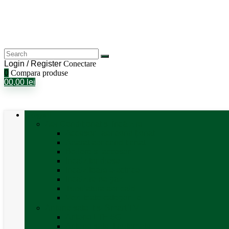
Login / Register
Conectare
0
Compara produse
0
0,00
lei
Categorii
Aer Condiționat și Încălzire
Accesorii aer condiționat
Aparat aer conditionat
Boilere și accesorii
Incalzitor diesel
Incalzitoare electrice
Incalzire pe gaz
Tubulatura aer cald
Vezi toate categoriile
Antene satelit si Smart TV
Antene LTE 5G
Antene satelit automate