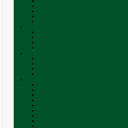
Invertoare sinus modificat
Invertoare sinus pur
Panouri solare și accesorii
Ștechere 12V
Vezi toate categoriile
Exterior
Set rampe auto
Scara rulota
Suport bicicleta auto
Vezi toate categoriile
Frigidere și Lăzi Frigorifice
Frigidere
Lăzi frigorifice
Ventilatoare și grilaje exterior
Vezi toate categoriile
Gaz
Accesorii gaz
Butelii și cartușe gaz
Senzor / detector gaz
Filtre Gaz
Furtunuri gaz
Prize externe gaz
Regulatoare gaz
Rezervoare GPL și accesorii
Țevi și racorduri gaz