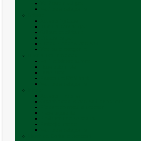
Verificare nivel gaz
Vezi toate categoriile
Grătare
Accesorii grătare
Butelii și cartușe gaz
Grătare pe cărbune
Grătare pe gaz
Grătare Cadac și accesorii
Vezi toate categoriile
Huse și Folii Izolatoare
Folii izolatoare parbriz
Huse autorulotă
Huse rulote
Parasolare REMIfront
Vezi toate categoriile
Interior
Accesorii mobilier
Organizatoare si accesorii depozitare
Picioare de masă și accesorii
Plase siguranță
Platforme rotative scaune
Protecție insecte
Vezi toate categoriile
Marchize, Corturi si Accesorii