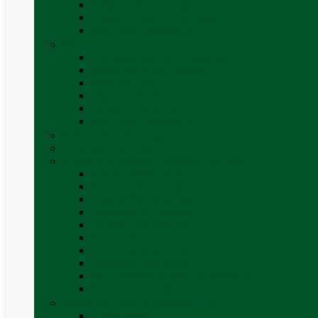
Sisteme de securitate
Trape, ferestre și accesorii
Vezi toate categoriile
Mobilier Camping
Canapea gonflabila (saltea)
Masa camping – rulota
Mobilier cort
Organizatoare cort
Scaune camping / picnic
Vezi toate categoriile
Pahare și vase magnetice
Produse resigilate
Sisteme & instalatii sanitare (de apa)
Alte accesorii apă
Baterie chiuveta (apa)
Casete WC și accesorii
Conducte și fittinguri
Obiecte sanitare baie
Pompe de apa
Rezervor apa rulota
Rezervor apa uzată
WC / toaleta ecologica portabila
Vezi toate categoriile
Soluții chimice și consumabile
Consumabile