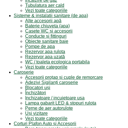
Incalzire pe gaz
Tubulatura aer cald
Vezi toate categoriile
Sisteme & instalatii sanitare (de apa)
Alte accesorii apă
Baterie chiuveta (apa)
Casete WC și accesorii
Conducte și fittinguri
Obiecte sanitare baie
Pompe de apa
Rezervor apa rulota
Rezervor apa uzată
WC / toaleta ecologica portabila
Vezi toate categoriile
Caroserie
Accesorii proțap și cuple de remorcare
Adezivi Sigilanți caroserie
Blocatori uși
Închizători
Inchizatoare / incuietoare usa
Lampa gabarit LED & stopuri rulota
Perne de aer autorulote
Uși vizitare
Vezi toate categoriile
Corturi Plafon Auto și Accesorii