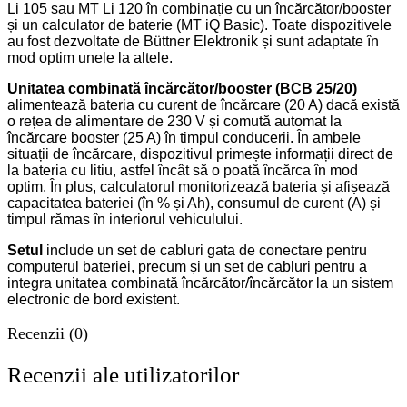
Li 105 sau MT Li 120 în combinație cu un încărcător/booster
și un calculator de baterie (MT iQ Basic). Toate dispozitivele
au fost dezvoltate de Büttner Elektronik și sunt adaptate în
mod optim unele la altele.
Unitatea combinată încărcător/booster (BCB 25/20)
alimentează bateria cu curent de încărcare (20 A) dacă există
o rețea de alimentare de 230 V și comută automat la
încărcare booster (25 A) în timpul conducerii. În ambele
situații de încărcare, dispozitivul primește informații direct de
la bateria cu litiu, astfel încât să o poată încărca în mod
optim. În plus, calculatorul monitorizează bateria și afișează
capacitatea bateriei (în % și Ah), consumul de curent (A) și
timpul rămas în interiorul vehiculului.
Setul
include un set de cabluri gata de conectare pentru
computerul bateriei, precum și un set de cabluri pentru a
integra unitatea combinată încărcător/încărcător la un sistem
electronic de bord existent.
Recenzii (0)
Recenzii ale utilizatorilor