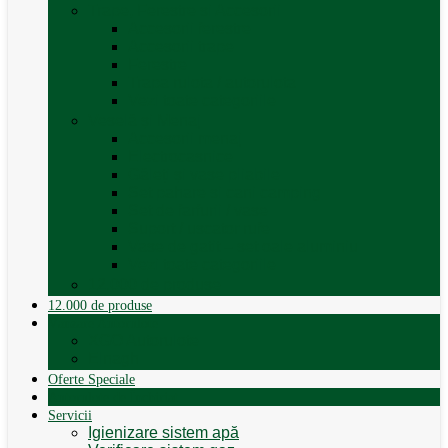
Trape, Ferestre si Accesorii
Accesorii ferestre
Accesorii trape
Ferestre
Trapa rulota / autorulota
Vezi toate categoriile
Veselă și Menaj
Accesorii menaj
Electrocasnice
Găleți și vase pliabile
Set pahare si cani camping
Set de farfurii / vase
Suport / uscator rufe
Vase de gatit – set oale aluminiu
Vezi toate categoriile
12.000 de produse
12.000 de produse
Vânzare Autorulote
XGO Autorulote
Elnagh
Oferte Speciale
Autorulote de Închiriat
Servicii
Igienizare sistem apă