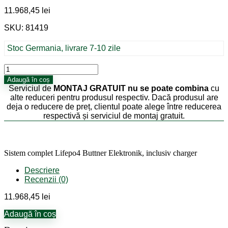
11.968,45
lei
SKU: 81419
Stoc Germania, livrare 7-10 zile
Cantitate
Sistem
Adaugă în coș
complet
Serviciul de
MONTAJ GRATUIT
nu se poate combina
cu
Lifepo4
alte reduceri pentru produsul respectiv. Dacă produsul are
Buttner
deja o reducere de preț, clientul poate alege între reducerea
Elektronik,
respectivă și serviciul de montaj gratuit.
inclusiv
charger
Sistem complet Lifepo4 Buttner Elektronik, inclusiv charger
Descriere
Recenzii (0)
11.968,45
lei
Adaugă în coș