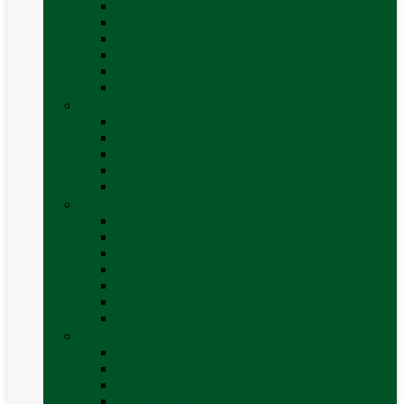
Accesorii grătare
Butelii și cartușe gaz
Grătare pe cărbune
Grătare pe gaz
Grătare Cadac și accesorii
Vezi toate categoriile
Huse și Folii Izolatoare
Folii izolatoare parbriz
Huse autorulotă
Huse rulote
Parasolare REMIfront
Vezi toate categoriile
Interior
Accesorii mobilier
Organizatoare si accesorii depozitare
Picioare de masă și accesorii
Plase siguranță
Platforme rotative scaune
Protecție insecte
Vezi toate categoriile
Marchize, Corturi si Accesorii
Accesorii corturi rulote și autorulote
Accesorii marchize
Corturi autorulote
Corturi rulote