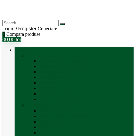
Login / Register
Conectare
0
Compara produse
0
0,00
lei
Categorii
Aer Condiționat și Încălzire
Accesorii aer condiționat
Aparat aer conditionat
Boilere și accesorii
Incalzitor diesel
Incalzitoare electrice
Incalzire pe gaz
Tubulatura aer cald
Vezi toate categoriile
Antene satelit si Smart TV
Antene LTE 5G
Antene satelit automate
SAT finder
Smart TV 12V
Suport TV perete