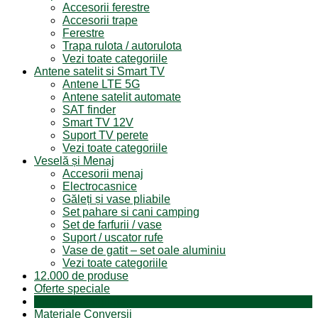
Accesorii ferestre
Accesorii trape
Ferestre
Trapa rulota / autorulota
Vezi toate categoriile
Antene satelit si Smart TV
Antene LTE 5G
Antene satelit automate
SAT finder
Smart TV 12V
Suport TV perete
Vezi toate categoriile
Veselă și Menaj
Accesorii menaj
Electrocasnice
Găleți și vase pliabile
Set pahare si cani camping
Set de farfurii / vase
Suport / uscator rufe
Vase de gatit – set oale aluminiu
Vezi toate categoriile
12.000 de produse
Oferte speciale
Produse resigilate
Materiale Conversii