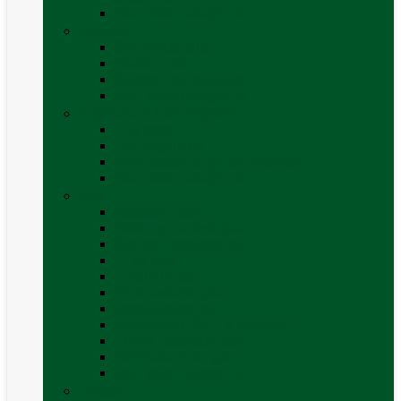
Vezi toate categoriile
Exterior
Set rampe auto
Scara rulota
Suport bicicleta auto
Vezi toate categoriile
Frigidere și Lăzi Frigorifice
Frigidere
Lăzi frigorifice
Ventilatoare și grilaje exterior
Vezi toate categoriile
Gaz
Accesorii gaz
Butelii și cartușe gaz
Senzor / detector gaz
Filtre Gaz
Furtunuri gaz
Prize externe gaz
Regulatoare gaz
Rezervoare GPL și accesorii
Țevi și racorduri gaz
Verificare nivel gaz
Vezi toate categoriile
Grătare