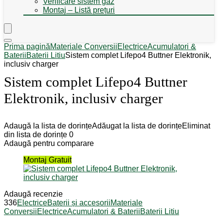
Verificare sistem gaz
Montaj – Listă prețuri
Prima pagină
Materiale Conversii
Electrice
Acumulatori &
Baterii
Baterii Litiu
Sistem complet Lifepo4 Buttner Elektronik,
inclusiv charger
Sistem complet Lifepo4 Buttner
Elektronik, inclusiv charger
Adaugă la lista de dorințe
Adăugat la lista de dorințe
Eliminat
din lista de dorințe
0
Adaugă pentru comparare
Montaj Gratuit
Adaugă recenzie
336
Electrice
Baterii și accesorii
Materiale
Conversii
Electrice
Acumulatori & Baterii
Baterii Litiu