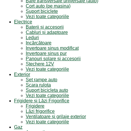
Bare transversale universale (auto)
Cort auto (pe masina)
Suport biciclete
Vezi toate categoriile
Electrice
Baterii și accesorii
Cabluri și adaptoare
Leduri
Incărcătoare
Invertoare sinus modificat
Invertoare sinus pur
Panouri solare și accesorii
Ștechere 12V
Vezi toate categoriile
Exterior
Set rampe auto
Scara rulota
Suport bicicleta auto
Vezi toate categoriile
Frigidere și Lăzi Frigorifice
Frigidere
Lăzi frigorifice
Ventilatoare și grilaje exterior
Vezi toate categoriile
Gaz