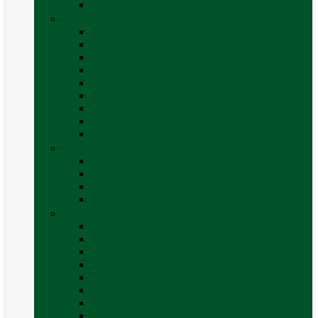
Vezi toate categoriile
Caroserie
Accesorii proțap și cuple de remorcare
Adezivi Sigilanți caroserie
Blocatori uși
Închizători
Inchizatoare / incuietoare usa
Lampa gabarit LED & stopuri rulota
Perne de aer autorulote
Uși vizitare
Vezi toate categoriile
Corturi Plafon Auto și Accesorii
Bare transversale universale (auto)
Cort auto (pe masina)
Suport biciclete
Vezi toate categoriile
Electrice
Baterii și accesorii
Cabluri și adaptoare
Leduri
Incărcătoare
Invertoare sinus modificat
Invertoare sinus pur
Panouri solare și accesorii
Ștechere 12V