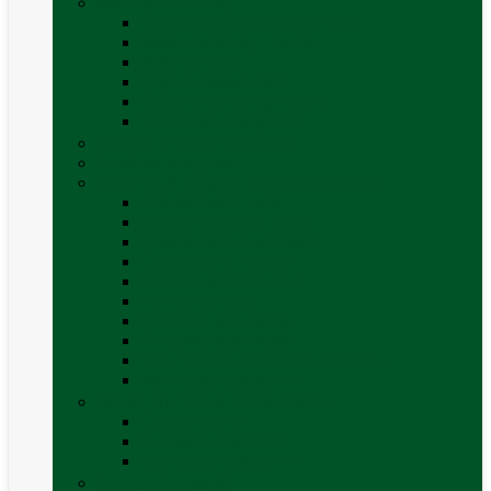
Mobilier Camping
Canapea gonflabila (saltea)
Masa camping – rulota
Mobilier cort
Organizatoare cort
Scaune camping / picnic
Vezi toate categoriile
Pahare și vase magnetice
Produse resigilate
Sisteme & instalatii sanitare (de apa)
Alte accesorii apă
Baterie chiuveta (apa)
Casete WC și accesorii
Conducte și fittinguri
Obiecte sanitare baie
Pompe de apa
Rezervor apa rulota
Rezervor apa uzată
WC / toaleta ecologica portabila
Vezi toate categoriile
Soluții chimice și consumabile
Consumabile
Curățare exterioara
Vezi toate categoriile
Sporturi în natură