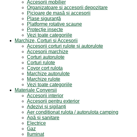
Accesorii mobilier
Organizatoare si accesorii depozitare
Picioare de masă și accesorii
Plase siguranță
Platforme rotative scaune
Protecție insecte
Vezi toate categoriile
Marchize, Corturi si Accesorii
Accesorii corturi rulote și autorulote
Accesorii marchize
Corturi autorulote
Corturi rulote
Covor cort rulota
Marchize autorulote
Marchize rulote
Vezi toate categoriile
Materiale Conversii
Accesorii interior
Accesorii pentru exterior
Adezivi și sigilanți
Aer conditionat rulota / autorulota camping
Apă și sanitare
Electrice
Gaz
Iluminat