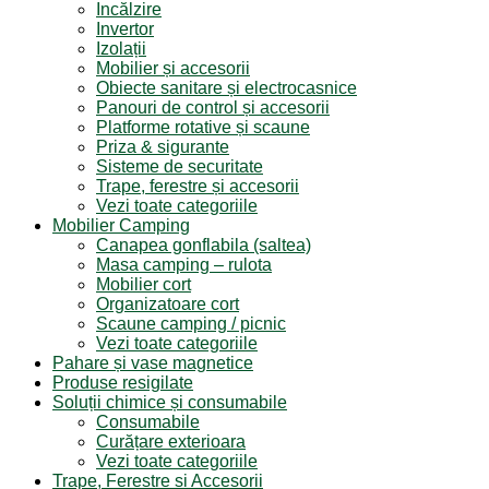
Incălzire
Invertor
Izolații
Mobilier și accesorii
Obiecte sanitare și electrocasnice
Panouri de control și accesorii
Platforme rotative și scaune
Priza & sigurante
Sisteme de securitate
Trape, ferestre și accesorii
Vezi toate categoriile
Mobilier Camping
Canapea gonflabila (saltea)
Masa camping – rulota
Mobilier cort
Organizatoare cort
Scaune camping / picnic
Vezi toate categoriile
Pahare și vase magnetice
Produse resigilate
Soluții chimice și consumabile
Consumabile
Curățare exterioara
Vezi toate categoriile
Trape, Ferestre si Accesorii