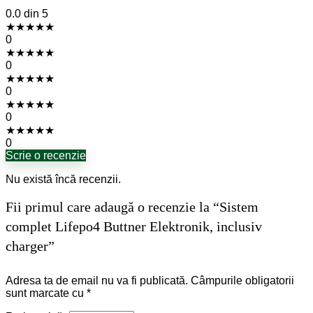
0.0
din 5
★
★
★
★
★
0
★
★
★
★
★
0
★
★
★
★
★
0
★
★
★
★
★
0
★
★
★
★
★
0
Scrie o recenzie
Nu există încă recenzii.
Fii primul care adaugă o recenzie la “Sistem
complet Lifepo4 Buttner Elektronik, inclusiv
charger”
Adresa ta de email nu va fi publicată.
Câmpurile obligatorii
sunt marcate cu
*