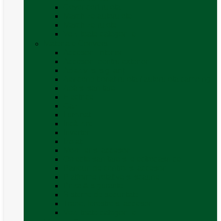
Covor cort rulota
Marchize autorulote
Marchize rulote
Vezi toate categoriile
Materiale Conversii
Accesorii interior
Accesorii pentru exterior
Adezivi și sigilanți
Aer conditionat rulota / autorulota camping
Apă și sanitare
Electrice
Gaz
Iluminat
Incălzire
Invertor
Izolații
Mobilier și accesorii
Obiecte sanitare și electrocasnice
Panouri de control și accesorii
Platforme rotative și scaune
Priza & sigurante
Sisteme de securitate
Trape, ferestre și accesorii
Vezi toate categoriile