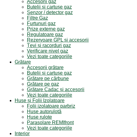
Accesorii gaz
Butelii și cartușe gaz
Senzor / detector gaz
Filtre Gaz
Furtunuri gaz
Prize externe gaz
Regulatoare gaz
Rezervoare GPL și accesorii
Țevi și racorduri gaz
Verificare nivel gaz
Vezi toate categoriile
Grătare
Accesorii grătare
Butelii și cartușe gaz
Grătare pe cărbune
Grătare pe gaz
Grătare Cadac și accesorii
Vezi toate categoriile
Huse și Folii Izolatoare
Folii izolatoare parbriz
Huse autorulotă
Huse rulote
Parasolare REMIfront
Vezi toate categoriile
Interior