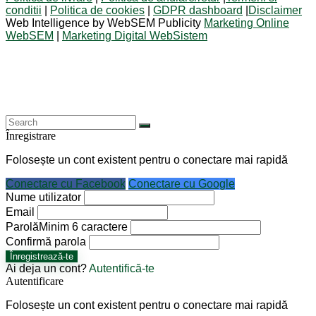
conditii
|
Politica de cookies
|
GDPR dashboard
|
Disclaimer
Web Intelligence by WebSEM Publicity
Marketing Online
WebSEM
|
Marketing Digital WebSistem
Înregistrare
Folosește un cont existent pentru o conectare mai rapidă
Conectare cu Facebook
Conectare cu Google
Nume utilizator
Email
Parolă
Minim 6 caractere
Confirmă parola
Înregistrează-te
Ai deja un cont?
Autentifică-te
Autentificare
Folosește un cont existent pentru o conectare mai rapidă