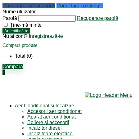
Conectare cu Facebook
Conectare cu Google
Nume utilizator
Parolă
Recuperare parolă
Ține-mă minte
Autentifică-te
Nu ai cont?
Înregistrează-te
Compară produse
Total (
0
)
Compară
0
Aer Condiționat și Încălzire
Accesorii aer condiționat
Aparat aer conditionat
Boilere și accesorii
Incalzitor diesel
Incalzitoare electrice