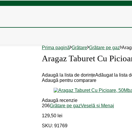
Prima pagină
Grătare
Grătare pe gaz
Arag
Aragaz Taburet Cu Picioa
Adaugă la lista de dorințe
Adăugat la lista d
Adaugă pentru comparare
Adaugă recenzie
206
Grătare pe gaz
Veselă și Menaj
129,50
lei
SKU: 91769