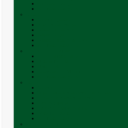
Verificare nivel gaz
Vezi toate categoriile
Grătare
Accesorii grătare
Butelii și cartușe gaz
Grătare pe cărbune
Grătare pe gaz
Grătare Cadac și accesorii
Vezi toate categoriile
Huse și Folii Izolatoare
Folii izolatoare parbriz
Huse autorulotă
Huse rulote
Parasolare REMIfront
Vezi toate categoriile
Interior
Accesorii mobilier
Organizatoare si accesorii depozitare
Picioare de masă și accesorii
Plase siguranță
Platforme rotative scaune
Protecție insecte
Vezi toate categoriile
Marchize, Corturi si Accesorii