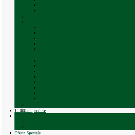
Curățare exterioara
Vezi toate categoriile
Sporturi în natură
Trape, Ferestre si Accesorii
Accesorii ferestre
Accesorii trape
Ferestre
Trapa rulota / autorulota
Vezi toate categoriile
Veselă și Menaj
Accesorii menaj
Electrocasnice
Găleți și vase pliabile
Set pahare si cani camping
Set de farfurii / vase
Suport / uscator rufe
Vase de gatit – set oale aluminiu
Vezi toate categoriile
12.000 de produse
12.000 de produse
Vânzare Autorulote
XGO Autorulote
Elnagh
Oferte Speciale