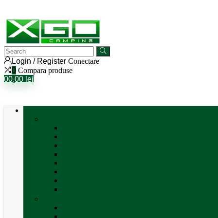
Login / Register
Conectare
0
Compara produse
0
0,00
lei
Categorii
Aer Condiționat și Încălzire
Accesorii aer condiționat
Aparat aer conditionat
Boilere și accesorii
Incalzitor diesel
Incalzitoare electrice
Incalzire pe gaz
Tubulatura aer cald
Vezi toate categoriile
Antene satelit si Smart TV
Antene LTE 5G
Antene satelit automate