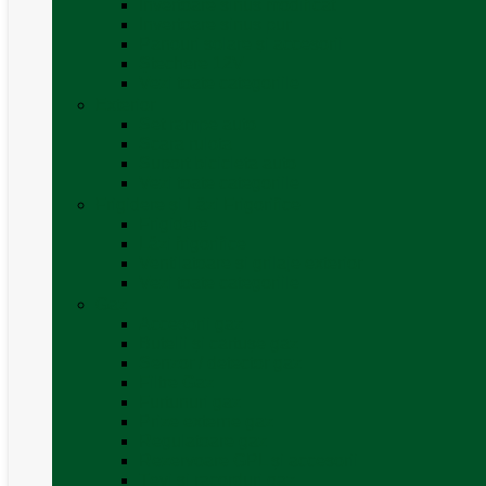
Invertoare sinus modificat
Invertoare sinus pur
Panouri solare și accesorii
Ștechere 12V
Vezi toate categoriile
Exterior
Set rampe auto
Scara rulota
Suport bicicleta auto
Vezi toate categoriile
Frigidere și Lăzi Frigorifice
Frigidere
Lăzi frigorifice
Ventilatoare și grilaje exterior
Vezi toate categoriile
Gaz
Accesorii gaz
Butelii și cartușe gaz
Senzor / detector gaz
Filtre Gaz
Furtunuri gaz
Prize externe gaz
Regulatoare gaz
Rezervoare GPL și accesorii
Țevi și racorduri gaz