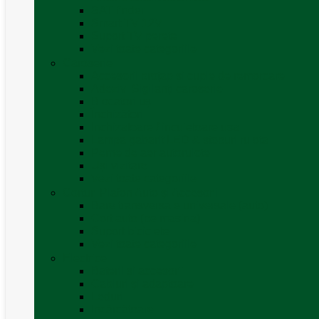
SAT finder
Smart TV 12V
Suport TV perete
Vezi toate categoriile
Caroserie
Accesorii proțap și cuple de remorcare
Adezivi Sigilanți caroserie
Blocatori uși
Închizători
Inchizatoare / incuietoare usa
Lampa gabarit LED & stopuri rulota
Perne de aer autorulote
Uși vizitare
Vezi toate categoriile
Corturi Plafon Auto și Accesorii
Bare transversale universale (auto)
Cort auto (pe masina)
Suport biciclete
Vezi toate categoriile
Electrice
Baterii și accesorii
Cabluri și adaptoare
Leduri
Incărcătoare