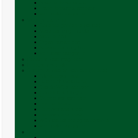
Sisteme de securitate
Trape, ferestre și accesorii
Vezi toate categoriile
Mobilier Camping
Canapea gonflabila (saltea)
Masa camping – rulota
Mobilier cort
Organizatoare cort
Scaune camping / picnic
Vezi toate categoriile
Pahare și vase magnetice
Produse resigilate
Sisteme & instalatii sanitare (de apa)
Alte accesorii apă
Baterie chiuveta (apa)
Casete WC și accesorii
Conducte și fittinguri
Obiecte sanitare baie
Pompe de apa
Rezervor apa rulota
Rezervor apa uzată
WC / toaleta ecologica portabila
Vezi toate categoriile
Soluții chimice și consumabile
Consumabile