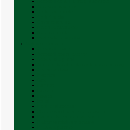
Accesorii corturi rulote și autorulote
Accesorii marchize
Corturi autorulote
Corturi rulote
Covor cort rulota
Marchize autorulote
Marchize rulote
Vezi toate categoriile
Materiale Conversii
Accesorii interior
Accesorii pentru exterior
Adezivi și sigilanți
Aer conditionat rulota / autorulota camping
Apă și sanitare
Electrice
Gaz
Iluminat
Incălzire
Invertor
Izolații
Mobilier și accesorii
Obiecte sanitare și electrocasnice
Panouri de control și accesorii
Platforme rotative și scaune
Priza & sigurante