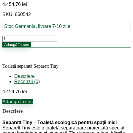
4.454,76
lei
SKU: 660542
Stoc Germania, livrare 7-10 zile
Cantitate
Toaletă
Adaugă în coș
separată
Separett
Tiny
Toaletă separată Separett Tiny
Descriere
Recenzii (0)
4.454,76
lei
Adaugă în coș
Descriere
Separett Tiny – Toaletă ecologică pentru spații mici
Separett Tiny este o toaletă separatoare proiectată special