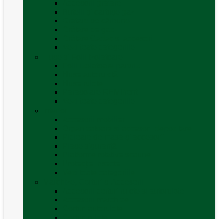
Accesorii grătare
Butelii și cartușe gaz
Grătare pe cărbune
Grătare pe gaz
Grătare Cadac și accesorii
Vezi toate categoriile
Huse și Folii Izolatoare
Folii izolatoare parbriz
Huse autorulotă
Huse rulote
Parasolare REMIfront
Vezi toate categoriile
Interior
Accesorii mobilier
Organizatoare si accesorii depozitare
Picioare de masă și accesorii
Plase siguranță
Platforme rotative scaune
Protecție insecte
Vezi toate categoriile
Marchize, Corturi si Accesorii
Accesorii corturi rulote și autorulote
Accesorii marchize
Corturi autorulote
Corturi rulote