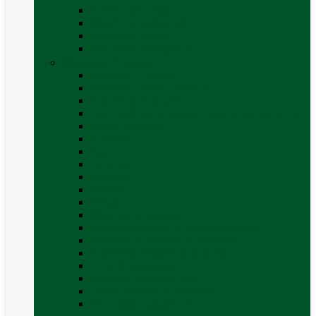
Covor cort rulota
Marchize autorulote
Marchize rulote
Vezi toate categoriile
Materiale Conversii
Accesorii interior
Accesorii pentru exterior
Adezivi și sigilanți
Aer conditionat rulota / autorulota camping
Apă și sanitare
Electrice
Gaz
Iluminat
Incălzire
Invertor
Izolații
Mobilier și accesorii
Obiecte sanitare și electrocasnice
Panouri de control și accesorii
Platforme rotative și scaune
Priza & sigurante
Sisteme de securitate
Trape, ferestre și accesorii
Vezi toate categoriile