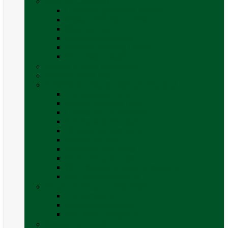
Mobilier Camping
Canapea gonflabila (saltea)
Masa camping – rulota
Mobilier cort
Organizatoare cort
Scaune camping / picnic
Vezi toate categoriile
Pahare și vase magnetice
Produse resigilate
Sisteme & instalatii sanitare (de apa)
Alte accesorii apă
Baterie chiuveta (apa)
Casete WC și accesorii
Conducte și fittinguri
Obiecte sanitare baie
Pompe de apa
Rezervor apa rulota
Rezervor apa uzată
WC / toaleta ecologica portabila
Vezi toate categoriile
Soluții chimice și consumabile
Consumabile
Curățare exterioara
Vezi toate categoriile
Sporturi în natură