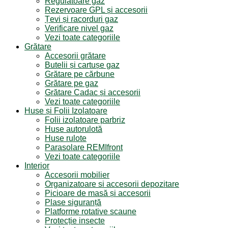
Regulatoare gaz
Rezervoare GPL și accesorii
Țevi și racorduri gaz
Verificare nivel gaz
Vezi toate categoriile
Grătare
Accesorii grătare
Butelii și cartușe gaz
Grătare pe cărbune
Grătare pe gaz
Grătare Cadac și accesorii
Vezi toate categoriile
Huse și Folii Izolatoare
Folii izolatoare parbriz
Huse autorulotă
Huse rulote
Parasolare REMIfront
Vezi toate categoriile
Interior
Accesorii mobilier
Organizatoare si accesorii depozitare
Picioare de masă și accesorii
Plase siguranță
Platforme rotative scaune
Protecție insecte