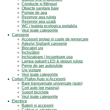
Conducte și fittinguri
Obiecte sanitare baie
Pompe de apa
Rezervor apa rulota
Rezervor apa uzată
WC / toaleta ecologica portabila
Vezi toate categoriile
Caroserie
Accesorii proțap și cuple de remorcare
Adezivi Sigilanți caroserie
Blocatori uși
Închizători
Inchizatoare / incuietoare usa
Lampa gabarit LED & stopuri rulota
Perne de aer autorulote
Uși vizitare
Vezi toate categoriile
Corturi Plafon Auto și Accesorii
Bare transversale universale (auto)
Cort auto (pe masina)
Suport biciclete
Vezi toate categoriile
Electrice
Baterii și accesorii
Cabluri și adaptoare