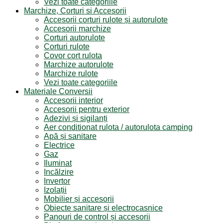
Vezi toate categoriile
Marchize, Corturi si Accesorii
Accesorii corturi rulote și autorulote
Accesorii marchize
Corturi autorulote
Corturi rulote
Covor cort rulota
Marchize autorulote
Marchize rulote
Vezi toate categoriile
Materiale Conversii
Accesorii interior
Accesorii pentru exterior
Adezivi și sigilanți
Aer conditionat rulota / autorulota camping
Apă și sanitare
Electrice
Gaz
Iluminat
Incălzire
Invertor
Izolații
Mobilier și accesorii
Obiecte sanitare și electrocasnice
Panouri de control și accesorii