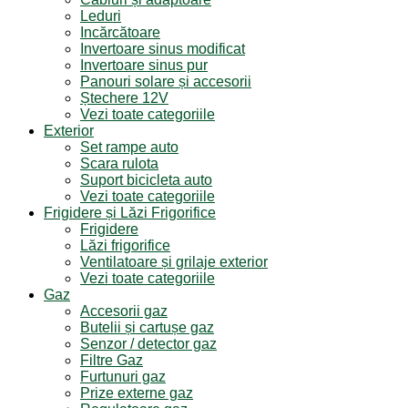
Leduri
Incărcătoare
Invertoare sinus modificat
Invertoare sinus pur
Panouri solare și accesorii
Ștechere 12V
Vezi toate categoriile
Exterior
Set rampe auto
Scara rulota
Suport bicicleta auto
Vezi toate categoriile
Frigidere și Lăzi Frigorifice
Frigidere
Lăzi frigorifice
Ventilatoare și grilaje exterior
Vezi toate categoriile
Gaz
Accesorii gaz
Butelii și cartușe gaz
Senzor / detector gaz
Filtre Gaz
Furtunuri gaz
Prize externe gaz