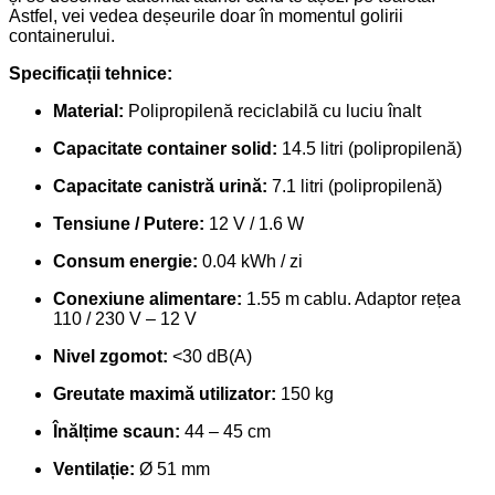
Astfel, vei vedea deșeurile doar în momentul golirii
containerului.
Specificații tehnice:
Material:
Polipropilenă reciclabilă cu luciu înalt
Capacitate container solid:
14.5 litri (polipropilenă)
Capacitate canistră urină:
7.1 litri (polipropilenă)
Tensiune / Putere:
12 V / 1.6 W
Consum energie:
0.04 kWh / zi
Conexiune alimentare:
1.55 m cablu. Adaptor rețea
110 / 230 V – 12 V
Nivel zgomot:
<30 dB(A)
Greutate maximă utilizator:
150 kg
Înălțime scaun:
44 – 45 cm
Ventilație:
Ø 51 mm