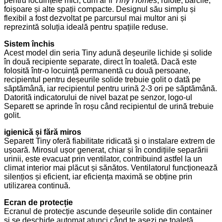
pentru locuințele mici, cum ar fi
Tiny Homes
, rulote, bărcile,
foișoare și alte spații compacte. Designul său simplu și
flexibil a fost dezvoltat pe parcursul mai multor ani și
reprezintă soluția ideală pentru spațiile reduse.
Sistem închis
Acest model din seria Tiny adună deșeurile lichide și solide
în două recipiente separate, direct în toaletă. Dacă este
folosită într-o locuință permanentă cu două persoane,
recipientul pentru deșeurile solide trebuie golit o dată pe
săptămână, iar recipientul pentru urină 2-3 ori pe săptămână.
Datorită indicatorului de nivel bazat pe senzor, logo-ul
Separett se aprinde în roșu când recipientul de urină trebuie
golit.
igienică și fără miros
Separett Tiny oferă fiabilitate ridicată și o instalare extrem de
ușoară. Mirosul ușor generat, chiar și în condițiile separării
urinii, este evacuat prin ventilator, contribuind astfel la un
climat interior mai plăcut și sănătos. Ventilatorul funcționează
silențios și eficient, iar eficiența maximă se obține prin
utilizarea continuă.
Ecran de protecție
Ecranul de protecție ascunde deșeurile solide din container
și se deschide automat atunci când te așezi pe toaletă.