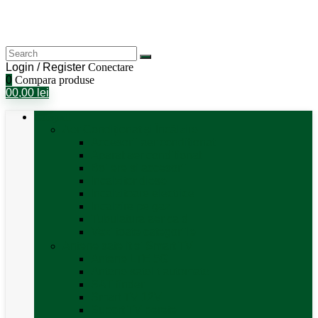
Login / Register
Conectare
0
Compara produse
0
0,00
lei
Categorii
Aer Condiționat și Încălzire
Accesorii aer condiționat
Aparat aer conditionat
Boilere și accesorii
Incalzitor diesel
Incalzitoare electrice
Incalzire pe gaz
Tubulatura aer cald
Vezi toate categoriile
Antene satelit si Smart TV
Antene LTE 5G
Antene satelit automate
SAT finder
Smart TV 12V
Suport TV perete