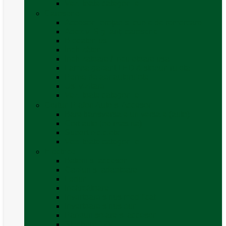
Vezi toate categoriile
Caroserie
Accesorii proțap și cuple de remorcare
Adezivi Sigilanți caroserie
Blocatori uși
Închizători
Inchizatoare / incuietoare usa
Lampa gabarit LED & stopuri rulota
Perne de aer autorulote
Uși vizitare
Vezi toate categoriile
Corturi Plafon Auto și Accesorii
Bare transversale universale (auto)
Cort auto (pe masina)
Suport biciclete
Vezi toate categoriile
Electrice
Baterii și accesorii
Cabluri și adaptoare
Leduri
Incărcătoare
Invertoare sinus modificat
Invertoare sinus pur
Panouri solare și accesorii
Ștechere 12V