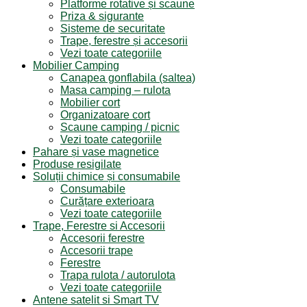
Platforme rotative și scaune
Priza & sigurante
Sisteme de securitate
Trape, ferestre și accesorii
Vezi toate categoriile
Mobilier Camping
Canapea gonflabila (saltea)
Masa camping – rulota
Mobilier cort
Organizatoare cort
Scaune camping / picnic
Vezi toate categoriile
Pahare și vase magnetice
Produse resigilate
Soluții chimice și consumabile
Consumabile
Curățare exterioara
Vezi toate categoriile
Trape, Ferestre si Accesorii
Accesorii ferestre
Accesorii trape
Ferestre
Trapa rulota / autorulota
Vezi toate categoriile
Antene satelit si Smart TV