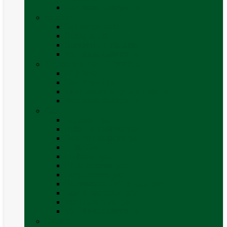
Vezi toate categoriile
Exterior
Set rampe auto
Scara rulota
Suport bicicleta auto
Vezi toate categoriile
Frigidere și Lăzi Frigorifice
Frigidere
Lăzi frigorifice
Ventilatoare și grilaje exterior
Vezi toate categoriile
Gaz
Accesorii gaz
Butelii și cartușe gaz
Senzor / detector gaz
Filtre Gaz
Furtunuri gaz
Prize externe gaz
Regulatoare gaz
Rezervoare GPL și accesorii
Țevi și racorduri gaz
Verificare nivel gaz
Vezi toate categoriile
Grătare