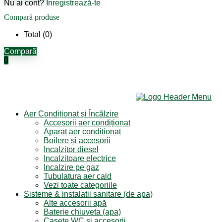
Nu ai cont?
Înregistrează-te
Compară produse
Total (
0
)
Compară
0
Aer Condiționat și Încălzire
Accesorii aer condiționat
Aparat aer conditionat
Boilere și accesorii
Incalzitor diesel
Incalzitoare electrice
Incalzire pe gaz
Tubulatura aer cald
Vezi toate categoriile
Sisteme & instalatii sanitare (de apa)
Alte accesorii apă
Baterie chiuveta (apa)
Casete WC și accesorii