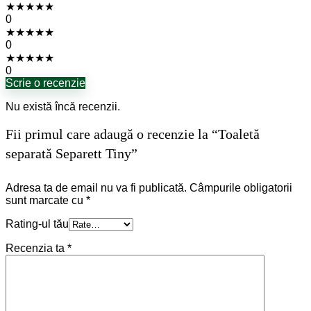
★
★
★
★
★
0
★
★
★
★
★
0
★
★
★
★
★
0
Scrie o recenzie
Nu există încă recenzii.
Fii primul care adaugă o recenzie la “Toaletă
separată Separett Tiny”
Adresa ta de email nu va fi publicată.
Câmpurile obligatorii
sunt marcate cu
*
Rating-ul tău
Recenzia ta
*