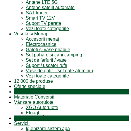
Antene LTE 5G
Antene satelit automate
SAT finder
Smart TV 12V
Suport TV perete
Vezi toate categoriile
Veselă și Menaj
Accesorii menaj
Electrocasnice
Găleți și vase pliabile
Set pahare si cani camping
Set de farfurii / vase
Suport / uscator rufe
Vase de gatit – set oale aluminiu
Vezi toate categoriile
12.000 de produse
Oferte speciale
Produse resigilate
Materiale Conversii
Vânzare autorulote
XGO Autorulote
Elnagh
Autorulote de Închiriat
Servicii
Igienizare sistem apă