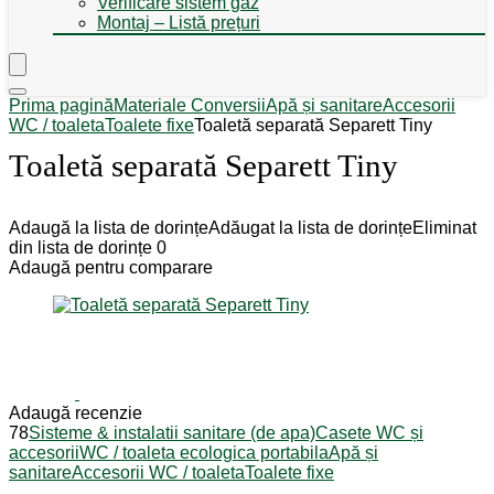
Verificare sistem gaz
Montaj – Listă prețuri
Prima pagină
Materiale Conversii
Apă și sanitare
Accesorii
WC / toaleta
Toalete fixe
Toaletă separată Separett Tiny
Toaletă separată Separett Tiny
Adaugă la lista de dorințe
Adăugat la lista de dorințe
Eliminat
din lista de dorințe
0
Adaugă pentru comparare
Adaugă recenzie
78
Sisteme & instalatii sanitare (de apa)
Casete WC și
accesorii
WC / toaleta ecologica portabila
Apă și
sanitare
Accesorii WC / toaleta
Toalete fixe