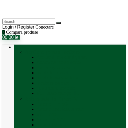
Login / Register
Conectare
0
Compara produse
0
0,00
lei
Categorii
Aer Condiționat și Încălzire
Accesorii aer condiționat
Aparat aer conditionat
Boilere și accesorii
Incalzitor diesel
Incalzitoare electrice
Incalzire pe gaz
Tubulatura aer cald
Vezi toate categoriile
Antene satelit si Smart TV
Antene LTE 5G
Antene satelit automate
SAT finder
Smart TV 12V
Suport TV perete