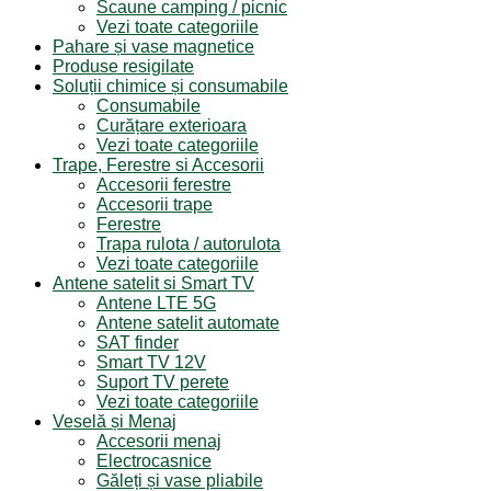
Scaune camping / picnic
Vezi toate categoriile
Pahare și vase magnetice
Produse resigilate
Soluții chimice și consumabile
Consumabile
Curățare exterioara
Vezi toate categoriile
Trape, Ferestre si Accesorii
Accesorii ferestre
Accesorii trape
Ferestre
Trapa rulota / autorulota
Vezi toate categoriile
Antene satelit si Smart TV
Antene LTE 5G
Antene satelit automate
SAT finder
Smart TV 12V
Suport TV perete
Vezi toate categoriile
Veselă și Menaj
Accesorii menaj
Electrocasnice
Găleți și vase pliabile