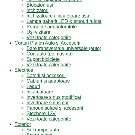
Blocatori uși
Închizători
Inchizatoare / incuietoare usa
Lampa gabarit LED & stopuri rulota
Perne de aer autorulote
Uși vizitare
Vezi toate categoriile
Corturi Plafon Auto și Accesorii
Bare transversale universale (auto)
Cort auto (pe masina)
Suport biciclete
Vezi toate categoriile
Electrice
Baterii și accesorii
Cabluri și adaptoare
Leduri
Incărcătoare
Invertoare sinus modificat
Invertoare sinus pur
Panouri solare și accesorii
Ștechere 12V
Vezi toate categoriile
Exterior
Set rampe auto