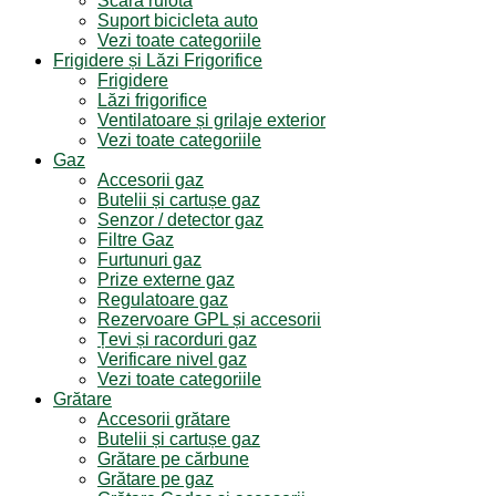
Scara rulota
Suport bicicleta auto
Vezi toate categoriile
Frigidere și Lăzi Frigorifice
Frigidere
Lăzi frigorifice
Ventilatoare și grilaje exterior
Vezi toate categoriile
Gaz
Accesorii gaz
Butelii și cartușe gaz
Senzor / detector gaz
Filtre Gaz
Furtunuri gaz
Prize externe gaz
Regulatoare gaz
Rezervoare GPL și accesorii
Țevi și racorduri gaz
Verificare nivel gaz
Vezi toate categoriile
Grătare
Accesorii grătare
Butelii și cartușe gaz
Grătare pe cărbune
Grătare pe gaz