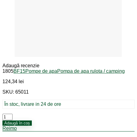
Adaugă recenzie
1805
BF15
Pompe de apa
Pompa de apa rulota / camping
124,34
lei
SKU: 65011
În stoc, livrare in 24 de ore
Cantitate
Vas
Adaugă în coș
de
Reimo
compensare