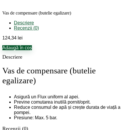
(butelie
egalizare)
Vas de compensare (butelie egalizare)
Descriere
Recenzii (0)
124,34
lei
Adaugă în coș
Descriere
Vas de compensare (butelie
egalizare)
Asigură un Flux uniform al apei.
Previne comutarea inutilă pornit/oprit.
Reduce consumul de apă și crește durata de viață a
pompei.
Presiune: Max. 5 bar.
Recenzii (0)