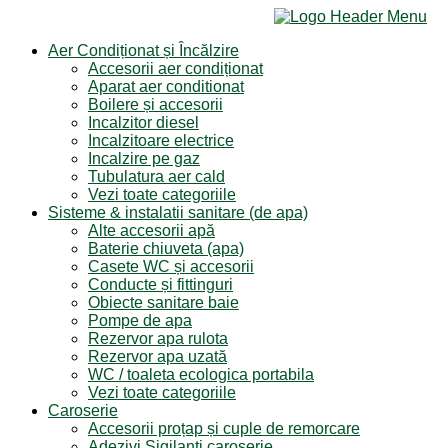
Aer Condiționat și Încălzire
Accesorii aer condiționat
Aparat aer conditionat
Boilere și accesorii
Incalzitor diesel
Incalzitoare electrice
Incalzire pe gaz
Tubulatura aer cald
Vezi toate categoriile
Sisteme & instalatii sanitare (de apa)
Alte accesorii apă
Baterie chiuveta (apa)
Casete WC și accesorii
Conducte și fittinguri
Obiecte sanitare baie
Pompe de apa
Rezervor apa rulota
Rezervor apa uzată
WC / toaleta ecologica portabila
Vezi toate categoriile
Caroserie
Accesorii proțap și cuple de remorcare
Adezivi Sigilanți caroserie