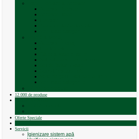
Trape, Ferestre si Accesorii
Accesorii ferestre
Accesorii trape
Ferestre
Trapa rulota / autorulota
Vezi toate categoriile
Veselă și Menaj
Accesorii menaj
Electrocasnice
Găleți și vase pliabile
Set pahare si cani camping
Set de farfurii / vase
Suport / uscator rufe
Vase de gatit – set oale aluminiu
Vezi toate categoriile
12.000 de produse
12.000 de produse
Vânzare Autorulote
XGO Autorulote
Elnagh
Oferte Speciale
Autorulote de Închiriat
Servicii
Igienizare sistem apă