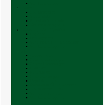
Vezi toate categoriile
Exterior
Set rampe auto
Scara rulota
Suport bicicleta auto
Vezi toate categoriile
Frigidere și Lăzi Frigorifice
Frigidere
Lăzi frigorifice
Ventilatoare și grilaje exterior
Vezi toate categoriile
Gaz
Accesorii gaz
Butelii și cartușe gaz
Senzor / detector gaz
Filtre Gaz
Furtunuri gaz
Prize externe gaz
Regulatoare gaz
Rezervoare GPL și accesorii
Țevi și racorduri gaz
Verificare nivel gaz
Vezi toate categoriile
Grătare