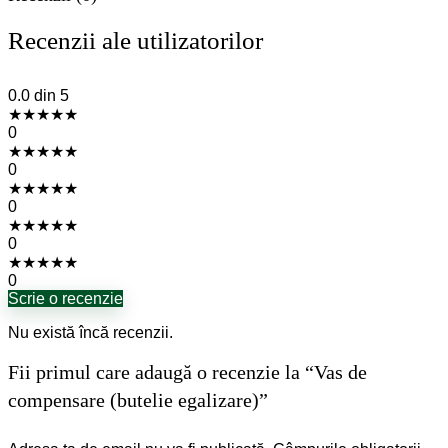
Recenzii ale utilizatorilor
0.0
din 5
★
★
★
★
★
0
★
★
★
★
★
0
★
★
★
★
★
0
★
★
★
★
★
0
★
★
★
★
★
0
Scrie o recenzie
Nu există încă recenzii.
Fii primul care adaugă o recenzie la “Vas de
compensare (butelie egalizare)”