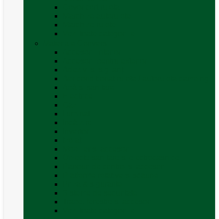
Covor cort rulota
Marchize autorulote
Marchize rulote
Vezi toate categoriile
Materiale Conversii
Accesorii interior
Accesorii pentru exterior
Adezivi și sigilanți
Aer conditionat rulota / autorulota camping
Apă și sanitare
Electrice
Gaz
Iluminat
Incălzire
Invertor
Izolații
Mobilier și accesorii
Obiecte sanitare și electrocasnice
Panouri de control și accesorii
Platforme rotative și scaune
Priza & sigurante
Sisteme de securitate
Trape, ferestre și accesorii
Vezi toate categoriile