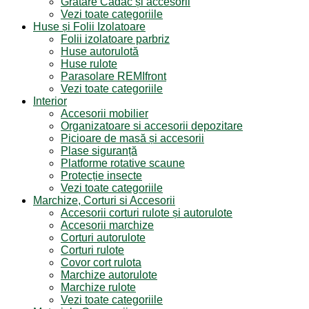
Grătare Cadac și accesorii
Vezi toate categoriile
Huse și Folii Izolatoare
Folii izolatoare parbriz
Huse autorulotă
Huse rulote
Parasolare REMIfront
Vezi toate categoriile
Interior
Accesorii mobilier
Organizatoare si accesorii depozitare
Picioare de masă și accesorii
Plase siguranță
Platforme rotative scaune
Protecție insecte
Vezi toate categoriile
Marchize, Corturi si Accesorii
Accesorii corturi rulote și autorulote
Accesorii marchize
Corturi autorulote
Corturi rulote
Covor cort rulota
Marchize autorulote
Marchize rulote
Vezi toate categoriile