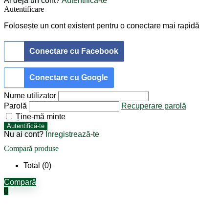
Ai deja un cont?
Autentifică-te
Autentificare
Folosește un cont existent pentru o conectare mai rapidă
Conectare cu Facebook
Conectare cu Google
Nume utilizator
Parolă
Recuperare parolă
Ține-mă minte
Autentifică-te
Nu ai cont?
Înregistrează-te
Compară produse
Total (
0
)
Compară
0