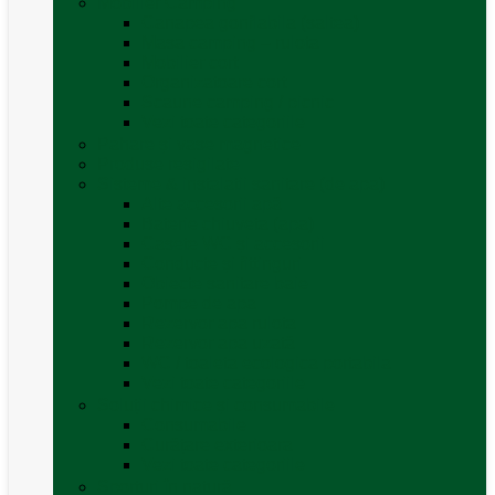
Mobilier Camping
Canapea gonflabila (saltea)
Masa camping – rulota
Mobilier cort
Organizatoare cort
Scaune camping / picnic
Vezi toate categoriile
Pahare și vase magnetice
Produse resigilate
Sisteme & instalatii sanitare (de apa)
Alte accesorii apă
Baterie chiuveta (apa)
Casete WC și accesorii
Conducte și fittinguri
Obiecte sanitare baie
Pompe de apa
Rezervor apa rulota
Rezervor apa uzată
WC / toaleta ecologica portabila
Vezi toate categoriile
Soluții chimice și consumabile
Consumabile
Curățare exterioara
Vezi toate categoriile
Sporturi în natură