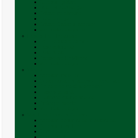
Accesorii grătare
Butelii și cartușe gaz
Grătare pe cărbune
Grătare pe gaz
Grătare Cadac și accesorii
Vezi toate categoriile
Huse și Folii Izolatoare
Folii izolatoare parbriz
Huse autorulotă
Huse rulote
Parasolare REMIfront
Vezi toate categoriile
Interior
Accesorii mobilier
Organizatoare si accesorii depozitare
Picioare de masă și accesorii
Plase siguranță
Platforme rotative scaune
Protecție insecte
Vezi toate categoriile
Marchize, Corturi si Accesorii
Accesorii corturi rulote și autorulote
Accesorii marchize
Corturi autorulote
Corturi rulote