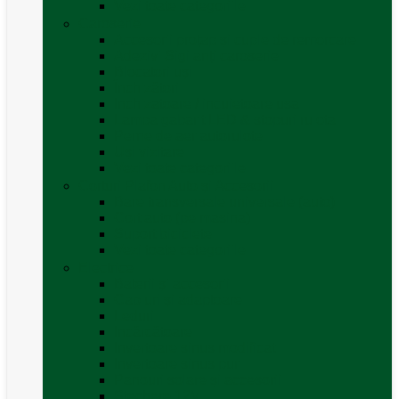
Vezi toate categoriile
Caroserie
Accesorii proțap și cuple de remorcare
Adezivi Sigilanți caroserie
Blocatori uși
Închizători
Inchizatoare / incuietoare usa
Lampa gabarit LED & stopuri rulota
Perne de aer autorulote
Uși vizitare
Vezi toate categoriile
Corturi Plafon Auto și Accesorii
Bare transversale universale (auto)
Cort auto (pe masina)
Suport biciclete
Vezi toate categoriile
Electrice
Baterii și accesorii
Cabluri și adaptoare
Leduri
Incărcătoare
Invertoare sinus modificat
Invertoare sinus pur
Panouri solare și accesorii
Ștechere 12V