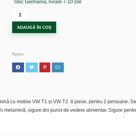
Stoc Germania, livrare 7-10 zile
Cantitate
Vase
ADAUGĂ ÎN COȘ
Melamină
Vw
Collection
Reimo
ină cu motive VW T1 și VW T2. 8 piese, pentru 2 persoane. Set c
% melamină, sigure din punct de vedere alimentar. Sigure pentr