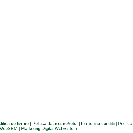
litica de livrare
|
Politica de anulare/retur
|
Termeni si conditii
|
Politic
e WebSEM
|
Marketing Digital WebSistem