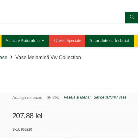
Vânzare Autorulote
Oferte Speciale
Autorulote de Închiriat
vase
Vase Melamină Vw Collection
Adaugă recenzie
262
Veselă și Menaj
Set de farfurii / vase
207,88
lei
SKU: 955220