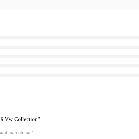
nă Vw Collection”
 sunt marcate cu
*