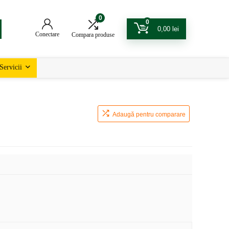
0
0
0,00
lei
Conectare
Compara produse
Servicii
Adaugă pentru comparare