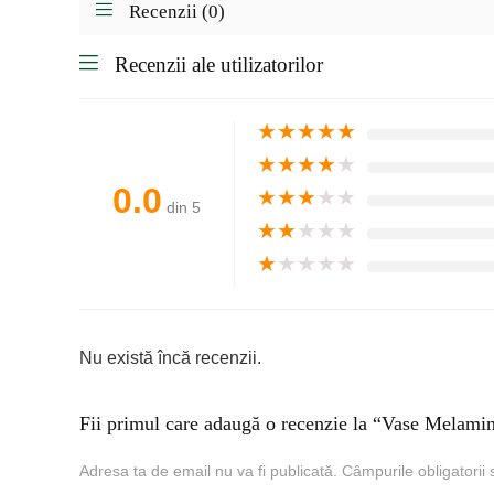
Recenzii (0)
Recenzii ale utilizatorilor
★
★
★
★
★
★
★
★
★
★
0.0
★
★
★
★
★
din 5
★
★
★
★
★
★
★
★
★
★
Nu există încă recenzii.
Fii primul care adaugă o recenzie la “Vase Melami
Adresa ta de email nu va fi publicată.
Câmpurile obligatorii