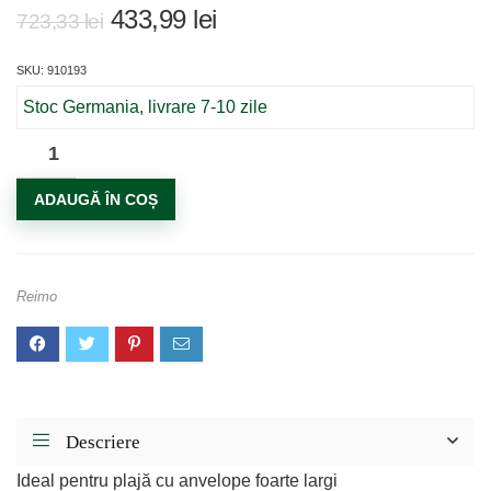
Prețul
Prețul
433,99
lei
723,33
lei
inițial
curent
SKU: 910193
a
este:
fost:
433,99 lei.
Stoc Germania, livrare 7-10 zile
723,33 lei.
Cantitate
Carucior
ADAUGĂ ÎN COȘ
camping
pliabil
Reimo
Descriere
Ideal pentru plajă cu anvelope foarte largi