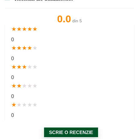
0.0
din 5
★
★
★
★
★
0
★
★
★
★
★
0
★
★
★
★
★
0
★
★
★
★
★
0
★
★
★
★
★
0
SCRIE O RECENZIE