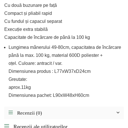
Cu două buzunare pe față
Compact și pliabil rapid
Cu fundul și capacul separat
Execuție extra stabilă
Capacitate de încărcare de până la 100 kg
Lungimea mânerului 49-80cm, capacitatea de încărcare
până la max. 100 kg, material 600D poliester +
oțel. Culoare: antracit / var.
Dimensiunea produs : L77xW37xD24cm
Greutate:
aprox.11kg
Dimensiunea pachet: L90xW48xH60cm
Recenzii (0)
Recenzii ale utilizatorilor