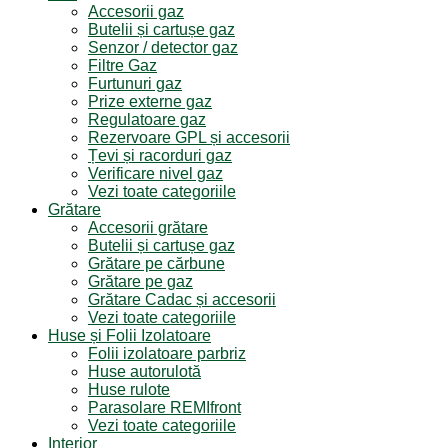
Accesorii gaz
Butelii și cartușe gaz
Senzor / detector gaz
Filtre Gaz
Furtunuri gaz
Prize externe gaz
Regulatoare gaz
Rezervoare GPL și accesorii
Țevi și racorduri gaz
Verificare nivel gaz
Vezi toate categoriile
Grătare
Accesorii grătare
Butelii și cartușe gaz
Grătare pe cărbune
Grătare pe gaz
Grătare Cadac și accesorii
Vezi toate categoriile
Huse și Folii Izolatoare
Folii izolatoare parbriz
Huse autorulotă
Huse rulote
Parasolare REMIfront
Vezi toate categoriile
Interior