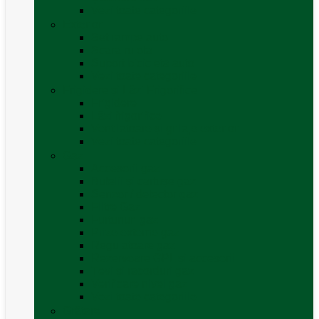
Vezi toate categoriile
Exterior
Set rampe auto
Scara rulota
Suport bicicleta auto
Vezi toate categoriile
Frigidere și Lăzi Frigorifice
Frigidere
Lăzi frigorifice
Ventilatoare și grilaje exterior
Vezi toate categoriile
Gaz
Accesorii gaz
Butelii și cartușe gaz
Senzor / detector gaz
Filtre Gaz
Furtunuri gaz
Prize externe gaz
Regulatoare gaz
Rezervoare GPL și accesorii
Țevi și racorduri gaz
Verificare nivel gaz
Vezi toate categoriile
Grătare