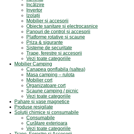
Incălzire
Invertor
Izolații
Mobilier și accesorii
Obiecte sanitare și electrocasnice
Panouri de control și accesorii
Platforme rotative și scaune
Priza & sigurante
Sisteme de securitate
Trape, ferestre și accesorii
Vezi toate categoriile
Mobilier Camping
Canapea gonflabila (saltea)
Masa camping – rulota
Mobilier cort
Organizatoare cort
Scaune camping / picnic
Vezi toate categoriile
Pahare și vase magnetice
Produse resigilate
Soluții chimice și consumabile
Consumabile
Curățare exterioara
Vezi toate categoriile
Trape, Ferestre si Accesorii