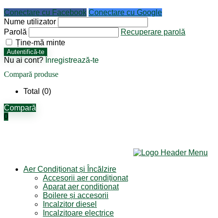
Conectare cu Facebook
Conectare cu Google
Nume utilizator
Parolă
Recuperare parolă
Ține-mă minte
Autentifică-te
Nu ai cont?
Înregistrează-te
Compară produse
Total (
0
)
Compară
0
Aer Condiționat și Încălzire
Accesorii aer condiționat
Aparat aer conditionat
Boilere și accesorii
Incalzitor diesel
Incalzitoare electrice