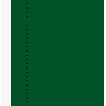
Covor cort rulota
Marchize autorulote
Marchize rulote
Vezi toate categoriile
Materiale Conversii
Accesorii interior
Accesorii pentru exterior
Adezivi și sigilanți
Aer conditionat rulota / autorulota camping
Apă și sanitare
Electrice
Gaz
Iluminat
Incălzire
Invertor
Izolații
Mobilier și accesorii
Obiecte sanitare și electrocasnice
Panouri de control și accesorii
Platforme rotative și scaune
Priza & sigurante
Sisteme de securitate
Trape, ferestre și accesorii
Vezi toate categoriile