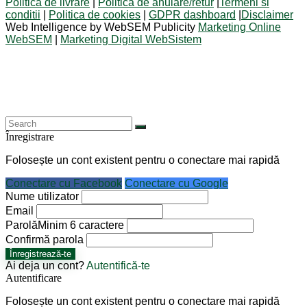
Politica de livrare
|
Politica de anulare/retur
|
Termeni si
conditii
|
Politica de cookies
|
GDPR dashboard
|
Disclaimer
Web Intelligence by WebSEM Publicity
Marketing Online
WebSEM
|
Marketing Digital WebSistem
Înregistrare
Folosește un cont existent pentru o conectare mai rapidă
Conectare cu Facebook
Conectare cu Google
Nume utilizator
Email
Parolă
Minim 6 caractere
Confirmă parola
Înregistrează-te
Ai deja un cont?
Autentifică-te
Autentificare
Folosește un cont existent pentru o conectare mai rapidă