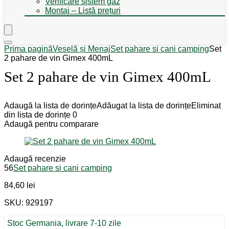
Verificare sistem gaz
Montaj – Listă prețuri
Prima pagină
Veselă și Menaj
Set pahare si cani camping
Set
2 pahare de vin Gimex 400mL
Set 2 pahare de vin Gimex 400mL
Adaugă la lista de dorințe
Adăugat la lista de dorințe
Eliminat
din lista de dorințe
0
Adaugă pentru comparare
Adaugă recenzie
56
Set pahare si cani camping
84,60
lei
SKU: 929197
Stoc Germania, livrare 7-10 zile