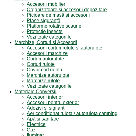
Accesorii mobilier
Organizatoare si accesorii depozitare
Picioare de masă și accesorii
Plase siguranță
Platforme rotative scaune
Protecție insecte
Vezi toate categoriile
Marchize, Corturi si Accesorii
Accesorii corturi rulote și autorulote
Accesorii marchize
Corturi autorulote
Corturi rulote
Covor cort rulota
Marchize autorulote
Marchize rulote
Vezi toate categoriile
Materiale Conversii
Accesorii interior
Accesorii pentru exterior
Adezivi și sigilanți
Aer conditionat rulota / autorulota camping
Apă și sanitare
Electrice
Gaz
Iluminat