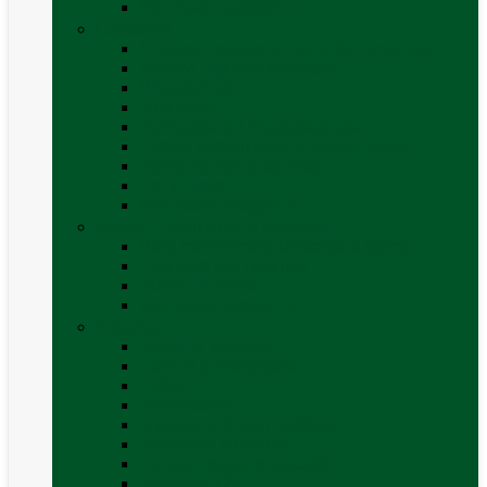
Vezi toate categoriile
Caroserie
Accesorii proțap și cuple de remorcare
Adezivi Sigilanți caroserie
Blocatori uși
Închizători
Inchizatoare / incuietoare usa
Lampa gabarit LED & stopuri rulota
Perne de aer autorulote
Uși vizitare
Vezi toate categoriile
Corturi Plafon Auto și Accesorii
Bare transversale universale (auto)
Cort auto (pe masina)
Suport biciclete
Vezi toate categoriile
Electrice
Baterii și accesorii
Cabluri și adaptoare
Leduri
Incărcătoare
Invertoare sinus modificat
Invertoare sinus pur
Panouri solare și accesorii
Ștechere 12V