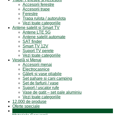
Accesorii ferestre
Accesorii trape
Ferestre
Trapa rulota / autorulota
Vezi toate categoriile
Antene satelit si Smart TV
Antene LTE 5G
Antene satelit automate
SAT finder
Smart TV 12V
Suport TV perete
Vezi toate categoriile
Veselă și Menaj
Accesorii menaj
Electrocasnice
Găleți și vase pliabile
Set pahare si cani camping
Set de farfurii / vase
Suport / uscator rufe
Vase de gatit – set oale aluminiu
Vezi toate categoriile
12.000 de produse
Oferte speciale
Produse resigilate