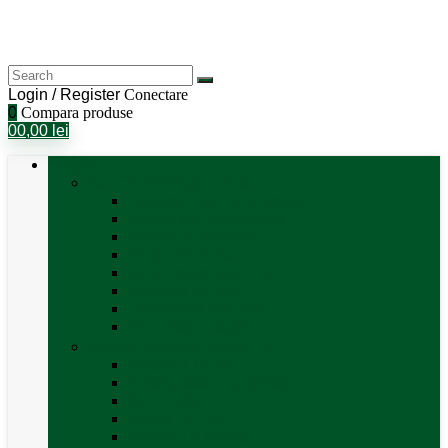
Login / Register
Conectare
0
Compara produse
0
0,00
lei
Categorii
Aer Condiționat și Încălzire
Accesorii aer condiționat
Aparat aer conditionat
Boilere și accesorii
Incalzitor diesel
Incalzitoare electrice
Incalzire pe gaz
Tubulatura aer cald
Vezi toate categoriile
Antene satelit si Smart TV
Antene LTE 5G
Antene satelit automate
SAT finder
Smart TV 12V
Suport TV perete