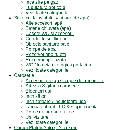
Incalzire pe gaz
Tubulatura aer cald
Vezi toate categoriile
Sisteme & instalatii sanitare (de apa)
Alte accesorii apă
Baterie chiuveta (apa)
Casete WC și accesorii
Conducte și fittinguri
Obiecte sanitare baie
Pompe de apa
Rezervor apa rulota
Rezervor apa uzată
WC / toaleta ecologica portabila
Vezi toate categoriile
Caroserie
Accesorii proțap și cuple de remorcare
Adezivi Sigilanți caroserie
Blocatori uși
Închizători
Inchizatoare / incuietoare usa
Lampa gabarit LED & stopuri rulota
Perne de aer autorulote
Uși vizitare
Vezi toate categoriile
Corturi Plafon Auto și Accesorii