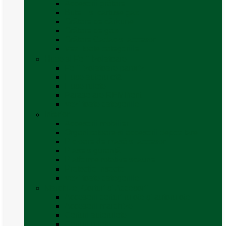
Accesorii grătare
Butelii și cartușe gaz
Grătare pe cărbune
Grătare pe gaz
Grătare Cadac și accesorii
Vezi toate categoriile
Huse și Folii Izolatoare
Folii izolatoare parbriz
Huse autorulotă
Huse rulote
Parasolare REMIfront
Vezi toate categoriile
Interior
Accesorii mobilier
Organizatoare si accesorii depozitare
Picioare de masă și accesorii
Plase siguranță
Platforme rotative scaune
Protecție insecte
Vezi toate categoriile
Marchize, Corturi si Accesorii
Accesorii corturi rulote și autorulote
Accesorii marchize
Corturi autorulote
Corturi rulote