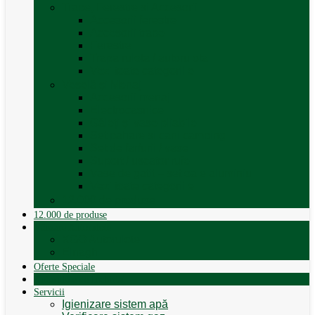
Trape, Ferestre si Accesorii
Accesorii ferestre
Accesorii trape
Ferestre
Trapa rulota / autorulota
Vezi toate categoriile
Veselă și Menaj
Accesorii menaj
Electrocasnice
Găleți și vase pliabile
Set pahare si cani camping
Set de farfurii / vase
Suport / uscator rufe
Vase de gatit – set oale aluminiu
Vezi toate categoriile
12.000 de produse
12.000 de produse
Vânzare Autorulote
XGO Autorulote
Elnagh
Oferte Speciale
Autorulote de Închiriat
Servicii
Igienizare sistem apă