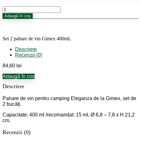
Cantitate
Set
Adaugă în coș
2
pahare
de
vin
Set 2 pahare de vin Gimex 400mL
Gimex
400mL
Descriere
Recenzii (0)
84,60
lei
Adaugă în coș
Descriere
Pahare de vin pentru camping Eleganza de la Gimex, set de
2 bucăți.
Capacitate: 400 ml /recomandat: 15 ml, Ø 6,8 – 7,8 x H 21,2
cm.
Recenzii (0)