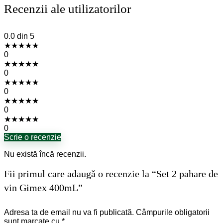
Recenzii ale utilizatorilor
0.0
din 5
★
★
★
★
★
0
★
★
★
★
★
0
★
★
★
★
★
0
★
★
★
★
★
0
★
★
★
★
★
0
Scrie o recenzie
Nu există încă recenzii.
Fii primul care adaugă o recenzie la “Set 2 pahare de
vin Gimex 400mL”
Adresa ta de email nu va fi publicată.
Câmpurile obligatorii
sunt marcate cu
*