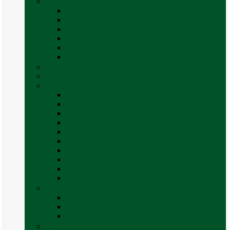
Mobilier Camping
Canapea gonflabila (saltea)
Masa camping – rulota
Mobilier cort
Organizatoare cort
Scaune camping / picnic
Vezi toate categoriile
Pahare și vase magnetice
Produse resigilate
Sisteme & instalatii sanitare (de apa)
Alte accesorii apă
Baterie chiuveta (apa)
Casete WC și accesorii
Conducte și fittinguri
Obiecte sanitare baie
Pompe de apa
Rezervor apa rulota
Rezervor apa uzată
WC / toaleta ecologica portabila
Vezi toate categoriile
Soluții chimice și consumabile
Consumabile
Curățare exterioara
Vezi toate categoriile
Sporturi în natură