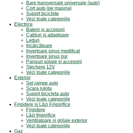
Bare transversale universale (auto)
Cort auto (pe masina)
Suport biciclete
Vezi toate categoriile
Electrice
Baterii și accesorii
Cabluri și adaptoare
Leduri
Incărcătoare
Invertoare sinus modificat
Invertoare sinus pur
Panouri solare și accesorii
Ștechere 12V
Vezi toate categoriile
Exterior
Set rampe auto
Scara rulota
Suport bicicleta auto
Vezi toate categoriile
Frigidere și Lăzi Frigorifice
Frigidere
Lăzi frigorifice
Ventilatoare și grilaje exterior
Vezi toate categoriile
Gaz