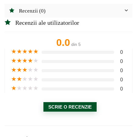
Recenzii (0)
Recenzii ale utilizatorilor
0.0
din 5
★
★
★
★
★
0
★
★
★
★
★
0
★
★
★
★
★
0
★
★
★
★
★
0
★
★
★
★
★
0
SCRIE O RECENZIE