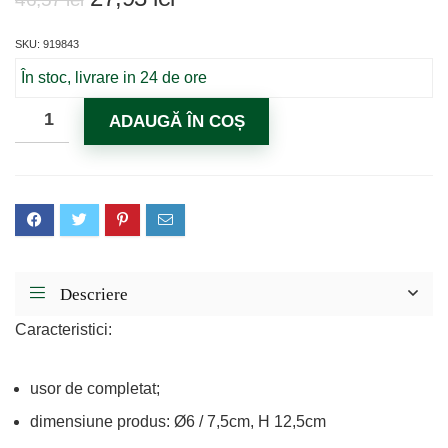
inițial
curent
SKU: 919843
a
este:
fost:
27,93 lei.
În stoc, livrare in 24 de ore
46,57 lei.
ADAUGĂ ÎN COȘ
Descriere
Caracteristici:
usor de completat;
dimensiune produs: Ø6 / 7,5cm, H 12,5cm