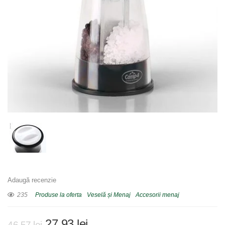
Adaugă recenzie
235
Produse la oferta
Veselă și Menaj
Accesorii menaj
Prețul
Prețul
27,93
lei
46,57
lei