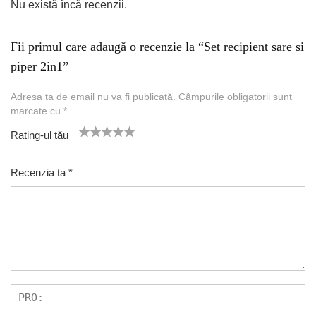
Nu există încă recenzii.
Fii primul care adaugă o recenzie la “Set recipient sare si
piper 2in1”
Adresa ta de email nu va fi publicată.
Câmpurile obligatorii sunt
marcate cu
*
Rating-ul tău
1
2 of
3 of 5
4 of 5
5 of 5 stars
of
5
stars
stars
Recenzia ta
*
5
star
st
s
ar
s